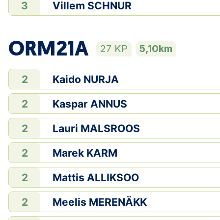
Villem SCHNUR
3
ORM21A
27 KP
5,10km
Kaido NURJA
2
Kaspar ANNUS
2
Lauri MALSROOS
2
Marek KARM
2
Mattis ALLIKSOO
2
Meelis MERENÄKK
2