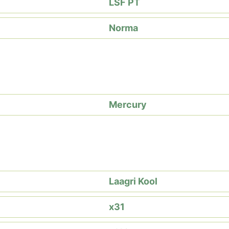
LSF PT
Norma
Mercury
Laagri Kool
x31