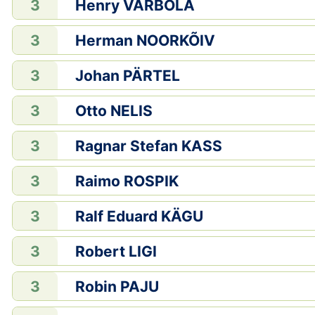
Henry VARBOLA
3
Herman NOORKÕIV
3
Johan PÄRTEL
3
Otto NELIS
3
Ragnar Stefan KASS
3
Raimo ROSPIK
3
Ralf Eduard KÄGU
3
Robert LIGI
3
Robin PAJU
3