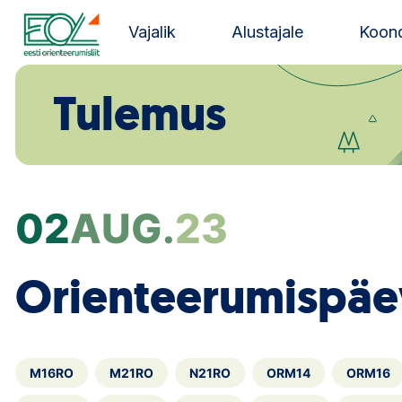
Liigu
sisu
Vajalik
Alustajale
Koond
juurde
Estonian Orienteering Federation
Tulemus
02
AUG.
23
Orienteerumispäe
M16RO
M21RO
N21RO
ORM14
ORM16