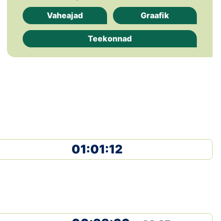
Loha
Vaheajad
Graafik
Kontakt
Teekonnad
EOL
Galerii
Kaardid
Kalender
Koondised
01:01:12
Tule klubisse!
Tulemused
Dokumendid