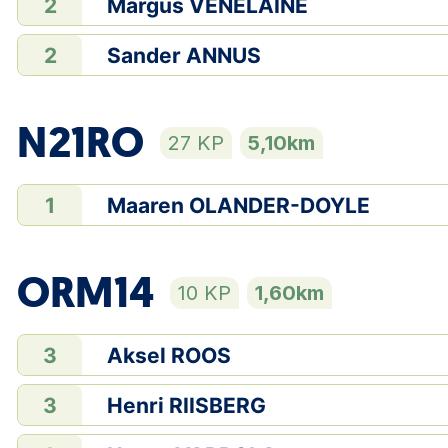
Margus VENELAINE
2
Sander ANNUS
2
N21RO
27 KP
5,10km
Maaren OLANDER-DOYLE
1
ORM14
10 KP
1,60km
Aksel ROOS
3
Henri RIISBERG
3