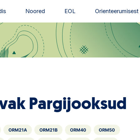
is
Noored
EOL
Orienteerumisest
vak Pargijooksud
ORM21A
ORM21B
ORM40
ORM50