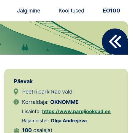
Jälgimine
Koolitused
EO100
Uudised
Alustajale
Orienteerujale
Eesti Orienteerumine 100!
Päevak
Toetamine
Peetri park Rae vald
Korraldaja:
OKNOMME
Telli litsents!
Lisainfo:
https://www.pargijooksud.ee
Noored
Rajameister:
Olga Andrejeva
100
osalejat