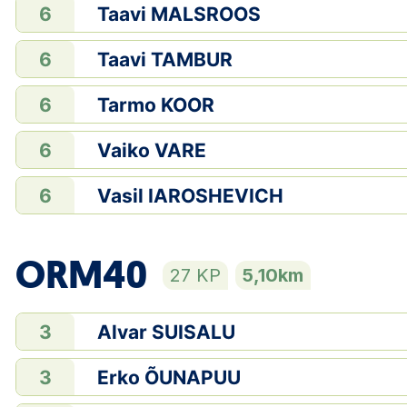
Taavi MALSROOS
6
Taavi TAMBUR
6
Tarmo KOOR
6
Vaiko VARE
6
Vasil IAROSHEVICH
6
ORM40
27 KP
5,10km
Alvar SUISALU
3
Erko ÕUNAPUU
3