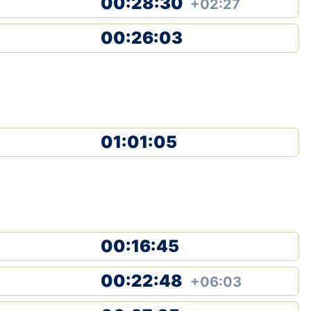
00:28:30
+02:27
Klubid
00:26:03
Suletud maastikud
Püsirajad
Ajalugu
01:01:05
Koolitused
OTSI
00:16:45
00:22:48
+06:03