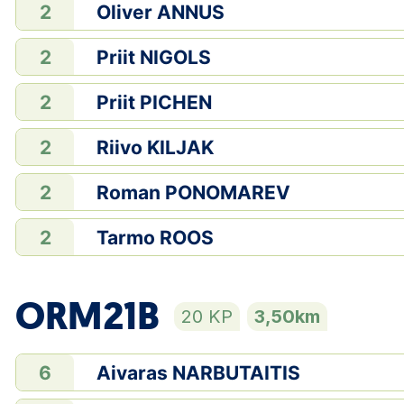
Oliver ANNUS
2
Priit NIGOLS
2
Priit PICHEN
2
Riivo KILJAK
2
Roman PONOMAREV
2
Tarmo ROOS
2
ORM21B
20 KP
3,50km
Aivaras NARBUTAITIS
6