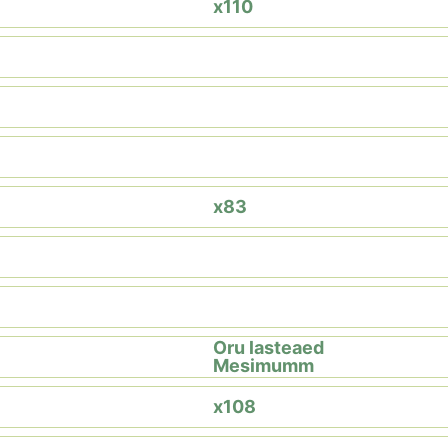
x110
x83
Oru lasteaed
Mesimumm
x108