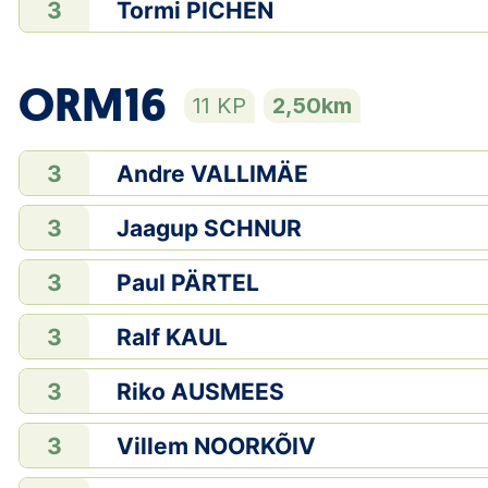
Tormi PICHEN
3
ORM16
11 KP
2,50km
Andre VALLIMÄE
3
Jaagup SCHNUR
3
Paul PÄRTEL
3
Ralf KAUL
3
Riko AUSMEES
3
Villem NOORKÕIV
3