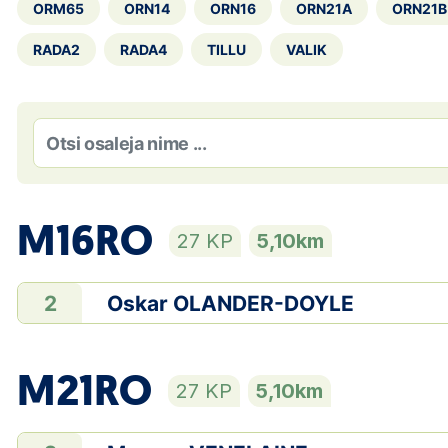
ORM65
ORN14
ORN16
ORN21A
ORN21B
RADA2
RADA4
TILLU
VALIK
M16RO
27 KP
5,10km
Oskar OLANDER-DOYLE
2
M21RO
27 KP
5,10km