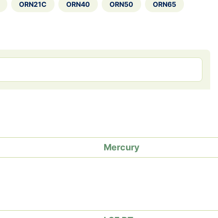
ORN21C
ORN40
ORN50
ORN65
Mercury