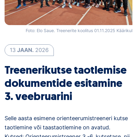
Loha
Kontakt
EOL
Foto: Elo Saue. Treenerite koolitus 01.11.2025 Käärikul
Galerii
13
JAAN.
2026
Kaardid
Treenerikutse taotlemise
Kalender
dokumentide esitamine
Koondised
3. veebruarini
Tule klubisse!
Selle aasta esimene orienteerumistreeneri kutse
Tulemused
taotlemine või taastaotlemine on avatud.
Dokumendid
Kutsed: Orienteerumistreener 3.-6. kutsetase, nii