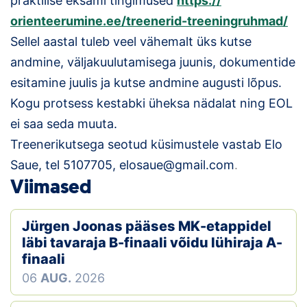
praktilise eksami tingimused
https://
orienteerumine.ee/treenerid-
treeningruhmad/
Sellel aastal tuleb veel vähemalt üks kutse
andmine, väljakuulutamisega juunis, dokumentide
esitamine juulis ja kutse andmine augusti lõpus.
Kogu protsess kestabki üheksa nädalat ning EOL
ei saa seda muuta.
Treenerikutsega seotud küsimustele vastab Elo
Saue, tel 5107705, elosaue@gmail.com
.
Viimased
Jürgen Joonas pääses MK-etappidel
läbi tavaraja B-finaali võidu lühiraja A-
finaali
06
AUG.
2026