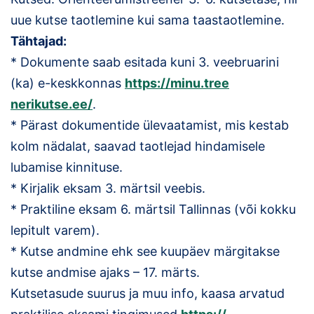
uue kutse taotlemine kui sama taastaotlemine.
Klubid
Tähtajad:
Suletud maastikud
* Dokumente saab esitada kuni 3. veebruarini
(ka) e-keskkonnas
https://minu.tree
Püsirajad
nerikutse.ee/
.
* Pärast dokumentide ülevaatamist, mis kestab
Ajalugu
kolm nädalat, saavad taotlejad hindamisele
Koolitused
lubamise kinnituse.
* Kirjalik eksam 3. märtsil veebis.
OTSI
* Praktiline eksam 6. märtsil Tallinnas (või kokku
lepitult varem).
* Kutse andmine ehk see kuupäev märgitakse
kutse andmise ajaks – 17. märts.
Kutsetasude suurus ja muu info, kaasa arvatud