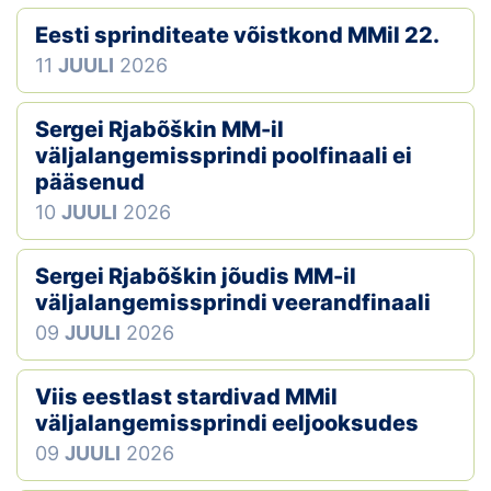
Eesti sprinditeate võistkond MMil 22.
11
JUULI
2026
Sergei Rjabõškin MM-il
väljalangemissprindi poolfinaali ei
pääsenud
10
JUULI
2026
Sergei Rjabõškin jõudis MM-il
väljalangemissprindi veerandfinaali
09
JUULI
2026
Viis eestlast stardivad MMil
väljalangemissprindi eeljooksudes
09
JUULI
2026