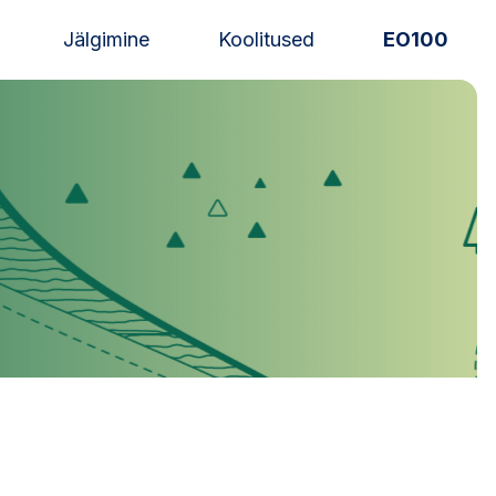
Jälgimine
Koolitused
EO100
Uudised
Alustajale
Orienteerujale
Eesti Orienteerumine 100!
Toetamine
Telli litsents!
Noored