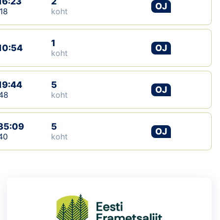
16:23
2
OJ
18
koht
Klubid
Suletud maastikud
1
10:54
OJ
koht
Püsirajad
19:44
5
Ajalugu
OJ
48
koht
Koolitused
35:09
5
OJ
40
koht
OTSI