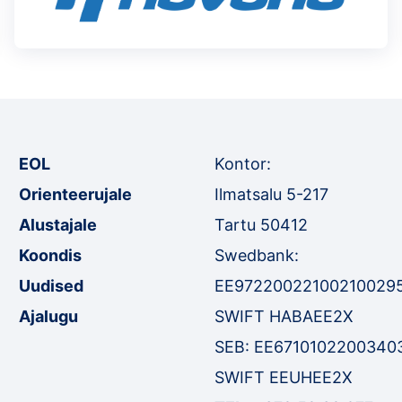
EOL
Kontor:
Orienteerujale
Ilmatsalu 5-217
Alustajale
Tartu 50412
Koondis
Swedbank:
Uudised
EE97220022100210029
Ajalugu
SWIFT HABAEE2X
SEB: EE6710102200340
SWIFT EEUHEE2X