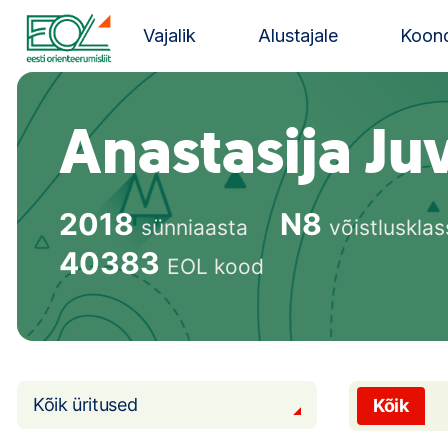
Liigu
sisu
Vajalik
Alustajale
Koond
juurde
Estonian Orienteering Federation
Anastasija J
2018
N8
sünniaasta
võistlusklas
40383
EOL kood
Kõik üritused
Kõik