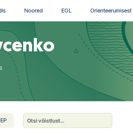
is
Noored
EOL
Orienteerumisest
uvcenko
s
EP