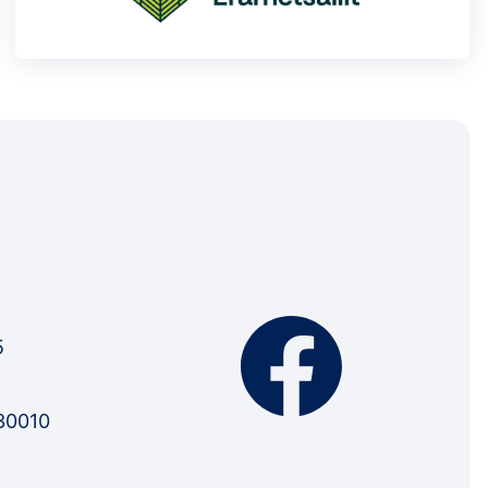
5
30010