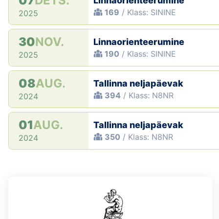
07
DETS.
Linnaorienteerumine
169
/ Klass: SININE
2025
30
NOV.
Linnaorienteerumine
190
/ Klass: SININE
2025
08
AUG.
Tallinna neljapäevak
394
/ Klass: N8NR
2024
01
AUG.
Tallinna neljapäevak
350
/ Klass: N8NR
2024