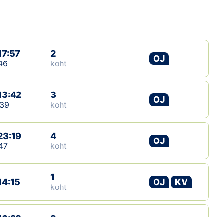
Loha
Kontakt
EOL
17:57
2
OJ
46
koht
Galerii
13:42
Kaardid
3
OJ
:39
koht
Kalender
23:19
4
OJ
Koondised
47
koht
Tule klubisse!
1
14:15
OJ
KV
koht
Tulemused
Dokumendid