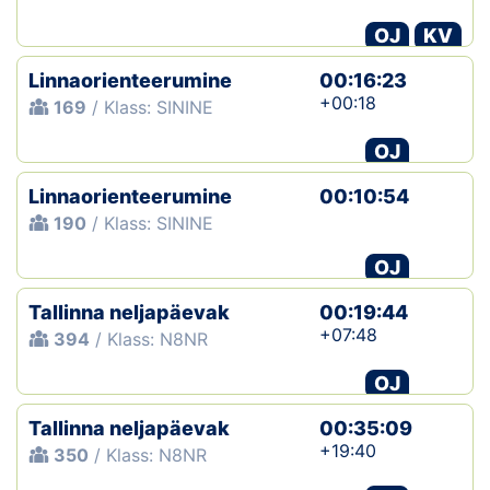
OJ
KV
Klubid
Linnaorienteerumine
00:16:23
Suletud maastikud
+00:18
169
/ Klass: SININE
Püsirajad
OJ
Linnaorienteerumine
Ajalugu
00:10:54
190
/ Klass: SININE
Koolitused
OJ
Tallinna neljapäevak
00:19:44
OTSI
+07:48
394
/ Klass: N8NR
OJ
Tallinna neljapäevak
00:35:09
+19:40
350
/ Klass: N8NR