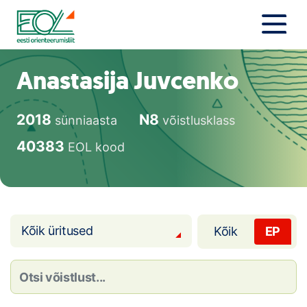
Liigu
sisu
juurde
Estonian Orienteering Federation
Uudised
Anastasija Juvcenko
Alustajale
2018
N8
sünniaasta
võistlusklass
Orienteerujale
40383
EOL kood
Eesti Orienteerumine 100!
Toetamine
Kõik üritused
Kõik
EP
Telli litsents!
Noored