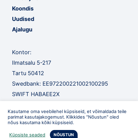
Koondis
Uudised
Ajalugu
Kontor:
Ilmatsalu 5-217
Tartu 50412
Swedbank: EE972200221002100295
SWIFT HABAEE2X
SEB: EE671010220034030010
Kasutame oma veebilehel küpsiseid, et võimaldada teile
SWIFT EEUHEE2X
parimat kasutajakogemust. Klikkides "Nõustun" oled
nõus kasutama kõiki küpsiseid.
TEL
:
+372 52 32 977
Küpsiste seaded
NÕUSTUN
eol@orienteerumine.ee