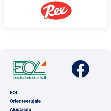
EOL
Orienteerujale
Alustajale