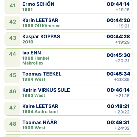
00:44:14
Ermo SCHÖN
41
1981
+19:15
00:44:20
Karin LEETSAR
42
1989
OÜ Kõneravi
+19:21
00:44:28
Kaspar KOPPAS
43
2010
+19:29
Ivo ENN
44
00:45:30
1968
Henkel
+20:31
Makroflex
00:45:34
Toomas TEEKEL
45
1964
West
+20:35
00:46:14
Katrin VIRKUS SULE
46
1963
West
+21:15
00:48:21
Kaire LEETSAR
47
1964
Audru kool
+23:22
00:49:31
Toomas NÄÄR
48
1969
West
+24:32