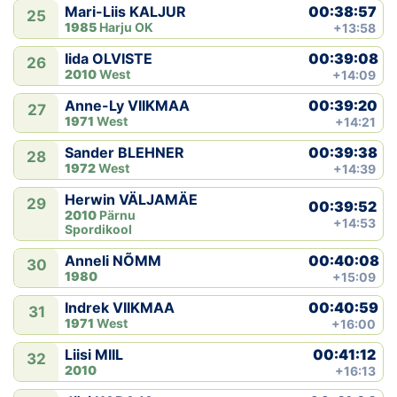
00:38:57
Mari-Liis KALJUR
25
1985
Harju OK
+13:58
00:39:08
Iida OLVISTE
26
2010
West
+14:09
00:39:20
Anne-Ly VIIKMAA
27
1971
West
+14:21
00:39:38
Sander BLEHNER
28
1972
West
+14:39
Herwin VÄLJAMÄE
29
00:39:52
2010
Pärnu
+14:53
Spordikool
00:40:08
Anneli NÕMM
30
1980
+15:09
00:40:59
Indrek VIIKMAA
31
1971
West
+16:00
00:41:12
Liisi MIIL
32
2010
+16:13