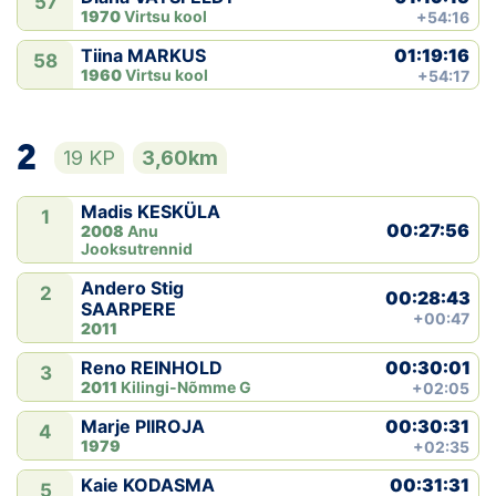
57
1970
Virtsu kool
+54:16
01:19:16
Tiina MARKUS
58
1960
Virtsu kool
+54:17
2
19 KP
3,60km
Madis KESKÜLA
1
00:27:56
2008
Anu
Jooksutrennid
Andero Stig
2
00:28:43
SAARPERE
+00:47
2011
00:30:01
Reno REINHOLD
3
2011
Kilingi-Nõmme G
+02:05
00:30:31
Marje PIIROJA
4
1979
+02:35
00:31:31
Kaie KODASMA
5