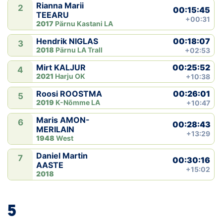
Rianna Marii
2
00:15:45
TEEARU
+00:31
2017
Pärnu Kastani LA
00:18:07
Hendrik NIGLAS
3
2018
Pärnu LA Trall
+02:53
00:25:52
Mirt KALJUR
4
2021
Harju OK
+10:38
00:26:01
Roosi ROOSTMA
5
2019
K-Nõmme LA
+10:47
Maris AMON-
6
00:28:43
MERILAIN
+13:29
1948
West
Daniel Martin
7
00:30:16
AASTE
+15:02
2018
5