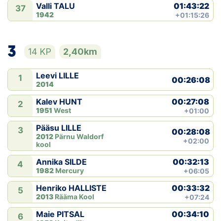
01:43:22
Valli TALU
37
1942
+01:15:26
3
14 KP
2,40km
Leevi LILLE
1
00:26:08
2014
00:27:08
Kalev HUNT
2
1951
West
+01:00
Pääsu LILLE
3
00:28:08
2012
Pärnu Waldorf
+02:00
kool
00:32:13
Annika SILDE
4
1982
Mercury
+06:05
00:33:32
Henriko HALLISTE
5
2013
Rääma Kool
+07:24
00:34:10
Maie PITSAL
6