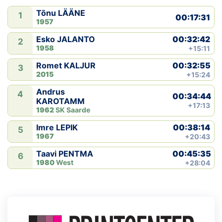
Tõnu LÄÄNE
1
00:17:31
1957
00:32:42
Esko JALANTO
2
1958
+15:11
00:32:55
Romet KALJUR
3
2015
+15:24
Andrus
4
00:34:44
KAROTAMM
+17:13
1962
SK Saarde
00:38:14
Imre LEPIK
5
1967
+20:43
00:45:35
Taavi PENTMA
6
1980
West
+28:04