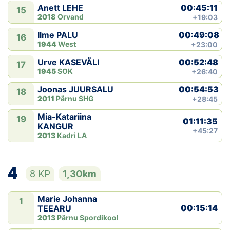
00:45:11
Anett LEHE
15
2018
Orvand
+19:03
00:49:08
Ilme PALU
16
1944
West
+23:00
00:52:48
Urve KASEVÄLI
17
1945
SOK
+26:40
00:54:53
Joonas JUURSALU
18
2011
Pärnu SHG
+28:45
Mia-Katariina
19
01:11:35
KANGUR
+45:27
2013
Kadri LA
4
8 KP
1,30km
Marie Johanna
1
00:15:14
TEEARU
2013
Pärnu Spordikool