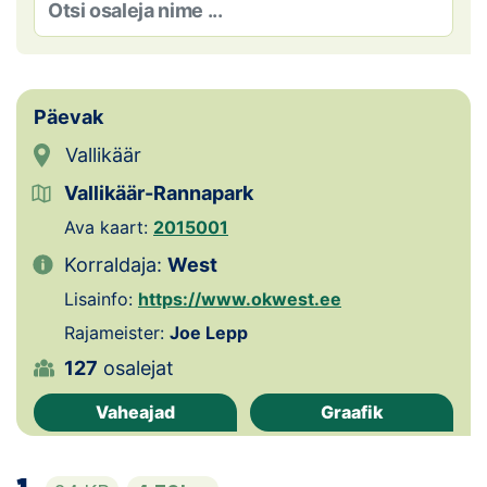
Loha
Kontakt
EOL
Päevak
Vallikäär
Galerii
Vallikäär-Rannapark
Kaardid
Ava kaart:
2015001
Kalender
Korraldaja:
West
Lisainfo:
https://www.okwest.ee
Koondised
Rajameister:
Joe Lepp
127
osalejat
Tule klubisse!
Vaheajad
Graafik
Tulemused
Dokumendid