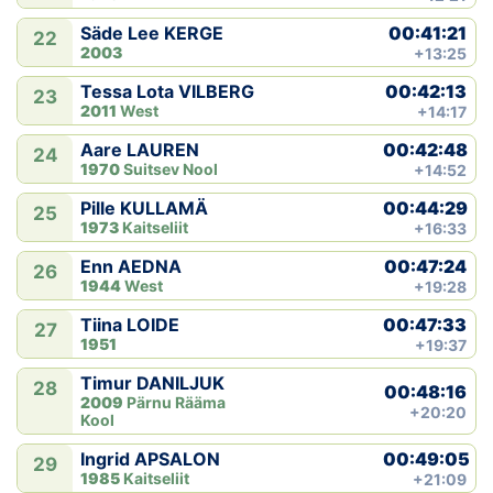
00:41:21
Säde Lee KERGE
22
2003
+13:25
00:42:13
Tessa Lota VILBERG
23
2011
West
+14:17
00:42:48
Aare LAUREN
24
1970
Suitsev Nool
+14:52
00:44:29
Pille KULLAMÄ
25
1973
Kaitseliit
+16:33
00:47:24
Enn AEDNA
26
1944
West
+19:28
00:47:33
Tiina LOIDE
27
1951
+19:37
Timur DANILJUK
28
00:48:16
2009
Pärnu Rääma
+20:20
Kool
00:49:05
Ingrid APSALON
29
1985
Kaitseliit
+21:09