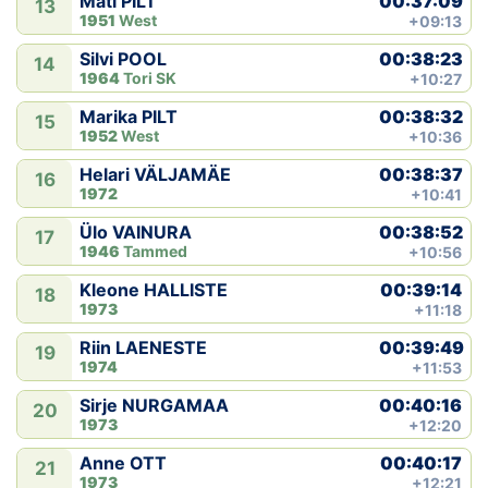
00:37:09
Mati PILT
13
1951
West
+09:13
00:38:23
Silvi POOL
14
1964
Tori SK
+10:27
00:38:32
Marika PILT
15
1952
West
+10:36
00:38:37
Helari VÄLJAMÄE
16
1972
+10:41
00:38:52
Ülo VAINURA
17
1946
Tammed
+10:56
00:39:14
Kleone HALLISTE
18
1973
+11:18
00:39:49
Riin LAENESTE
19
1974
+11:53
00:40:16
Sirje NURGAMAA
20
1973
+12:20
00:40:17
Anne OTT
21
1973
+12:21