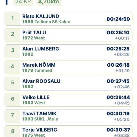
1
24 KP
4,70km
Klubid
Risto KALJUND
1
00:24:59
1989
Tallinna SS Kalev
Suletud maastikud
00:25:10
Priit TALU
2
1972
West
+00:11
Püsirajad
00:25:25
Alari LUMBERG
3
1982
+00:26
Ajalugu
00:26:18
Marek NÕMM
4
Koolitused
1979
Tammed
+01:19
00:27:45
Aivar ROOSALU
5
1992
+02:46
OTSI
00:29:44
Veiko LILLE
6
1983
West
+04:45
00:30:19
Taavi TAMMIK
7
1993
SUKL Jõulu
+05:20
00:30:37
Terje VILBERG
8
1975
West
+05:38