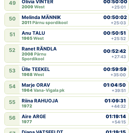
00:50:00
Olivia VINTER
49
2009
West
+25:01
00:50:02
Melinda MÄNNIK
50
2011
Pärnu spordikool
+25:03
00:50:51
Anu TALU
51
1965
West
+25:52
Ranet RÄNDLA
52
00:52:42
2008
Pärnu
+27:43
Spordikool
00:59:59
Ülle TEEKEL
53
1968
West
+35:00
01:04:50
Marje ORAV
54
1964
Vana-Vigala pk
+39:51
01:09:31
Riina RAHUOJA
55
1972
+44:32
01:19:14
Aire ARGE
56
1977
+54:15
01:19:15
Diana VATSFELDT