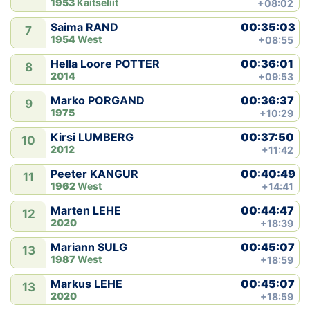
1953
Kaitseliit
+08:02
00:35:03
Saima RAND
7
1954
West
+08:55
00:36:01
Hella Loore POTTER
8
2014
+09:53
00:36:37
Marko PORGAND
9
1975
+10:29
00:37:50
Kirsi LUMBERG
10
2012
+11:42
00:40:49
Peeter KANGUR
11
1962
West
+14:41
00:44:47
Marten LEHE
12
2020
+18:39
00:45:07
Mariann SULG
13
1987
West
+18:59
00:45:07
Markus LEHE
13
2020
+18:59