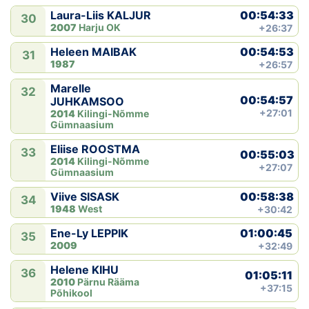
00:54:33
Laura-Liis KALJUR
30
2007
Harju OK
+26:37
00:54:53
Heleen MAIBAK
31
1987
+26:57
Marelle
32
00:54:57
JUHKAMSOO
+27:01
2014
Kilingi-Nõmme
Gümnaasium
Eliise ROOSTMA
33
00:55:03
2014
Kilingi-Nõmme
+27:07
Gümnaasium
00:58:38
Viive SISASK
34
1948
West
+30:42
01:00:45
Ene-Ly LEPPIK
35
2009
+32:49
Helene KIHU
36
01:05:11
2010
Pärnu Rääma
+37:15
Põhikool