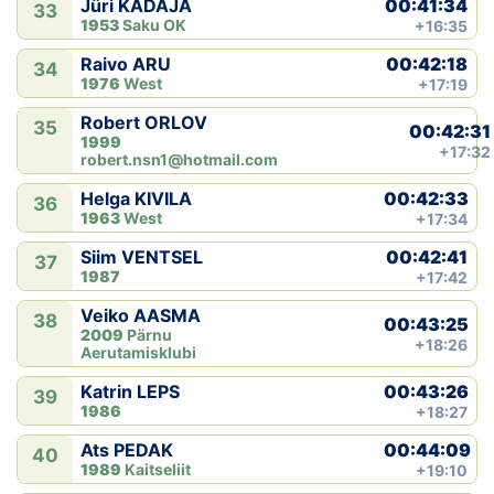
00:41:34
Jüri KADAJA
33
1953
Saku OK
+16:35
00:42:18
Raivo ARU
34
1976
West
+17:19
Robert ORLOV
35
00:42:31
1999
+17:32
robert.nsn1@hotmail.com
00:42:33
Helga KIVILA
36
1963
West
+17:34
00:42:41
Siim VENTSEL
37
1987
+17:42
Veiko AASMA
38
00:43:25
2009
Pärnu
+18:26
Aerutamisklubi
00:43:26
Katrin LEPS
39
1986
+18:27
00:44:09
Ats PEDAK
40
1989
Kaitseliit
+19:10