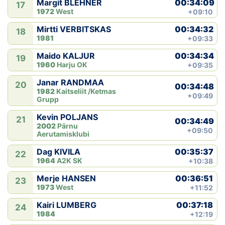
00:34:09
Margit BLEHNER
17
1972
West
+09:10
00:34:32
Mirtti VERBITSKAS
18
1981
+09:33
00:34:34
Maido KALJUR
19
1960
Harju OK
+09:35
Janar RANDMAA
20
00:34:48
1982
Kaitseliit /Ketmas
+09:49
Grupp
Kevin POLJANS
21
00:34:49
2002
Pärnu
+09:50
Aerutamisklubi
00:35:37
Dag KIVILA
22
1964
A2K SK
+10:38
00:36:51
Merje HANSEN
23
1973
West
+11:52
00:37:18
Kairi LUMBERG
24
1984
+12:19