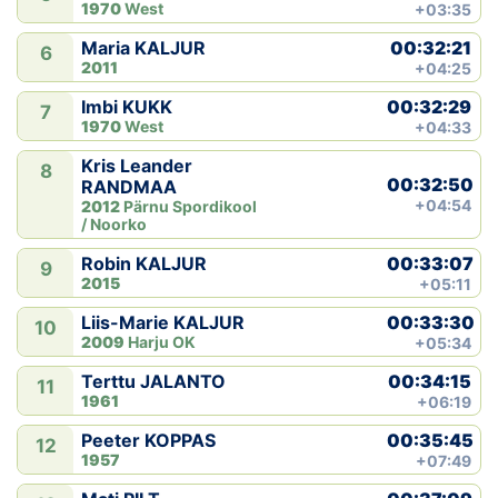
1970
West
+03:35
00:32:21
Maria KALJUR
6
2011
+04:25
00:32:29
Imbi KUKK
7
1970
West
+04:33
Kris Leander
8
00:32:50
RANDMAA
+04:54
2012
Pärnu Spordikool
/ Noorko
00:33:07
Robin KALJUR
9
2015
+05:11
00:33:30
Liis-Marie KALJUR
10
2009
Harju OK
+05:34
00:34:15
Terttu JALANTO
11
1961
+06:19
00:35:45
Peeter KOPPAS
12
1957
+07:49