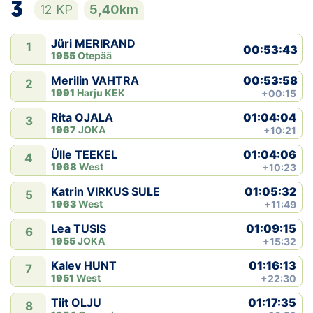
3
12 KP
5,40km
Jüri MERIRAND
1
00:53:43
1955
Otepää
00:53:58
Merilin VAHTRA
2
1991
Harju KEK
+00:15
01:04:04
Rita OJALA
3
1967
JOKA
+10:21
01:04:06
Ülle TEEKEL
4
1968
West
+10:23
01:05:32
Katrin VIRKUS SULE
5
1963
West
+11:49
01:09:15
Lea TUSIS
6
1955
JOKA
+15:32
01:16:13
Kalev HUNT
7
1951
West
+22:30
01:17:35
Tiit OLJU
8