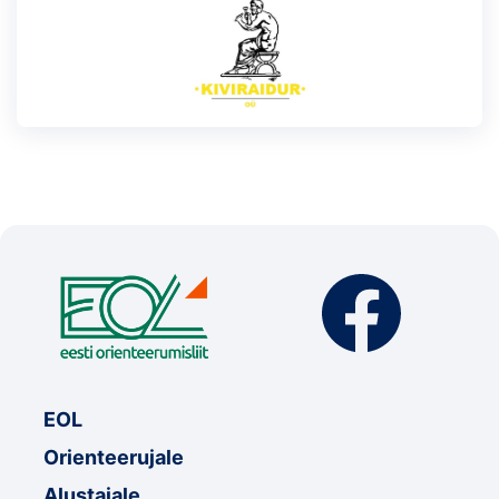
EOL
Orienteerujale
Alustajale