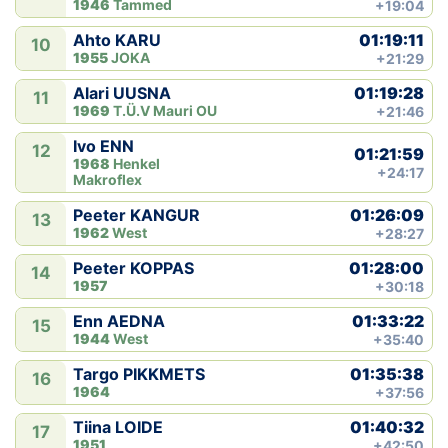
1946
Tammed
+19:04
01:19:11
Ahto KARU
10
1955
JOKA
+21:29
01:19:28
Alari UUSNA
11
1969
T.Ü.V Mauri OU
+21:46
Ivo ENN
12
01:21:59
1968
Henkel
+24:17
Makroflex
01:26:09
Peeter KANGUR
13
1962
West
+28:27
01:28:00
Peeter KOPPAS
14
1957
+30:18
01:33:22
Enn AEDNA
15
1944
West
+35:40
01:35:38
Targo PIKKMETS
16
1964
+37:56
01:40:32
Tiina LOIDE
17
1951
+42:50