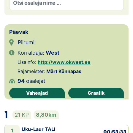
Loha
Kontakt
EOL
Päevak
Piirumi
Galerii
Korraldaja:
West
Kaardid
Lisainfo:
http://www.okwest.ee
Rajameister:
Märt Künnapas
Kalender
94
osalejat
Koondised
Vaheajad
Graafik
Tule klubisse!
1
21 KP
8,80km
Tulemused
Dokumendid
Uku-Laur TALI
1
00:53:33