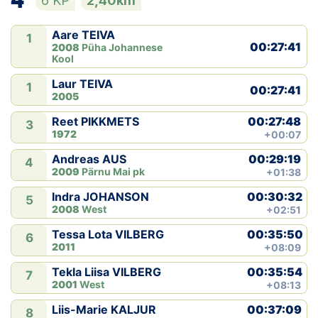
4
6 KP
2,40km
Aare TEIVA
1
00:27:41
2008
Püha Johannese
Kool
Laur TEIVA
1
00:27:41
2005
00:27:48
Reet PIKKMETS
3
1972
+00:07
00:29:19
Andreas AUS
4
2009
Pärnu Mai pk
+01:38
00:30:32
Indra JOHANSON
5
2008
West
+02:51
00:35:50
Tessa Lota VILBERG
6
2011
+08:09
00:35:54
Tekla Liisa VILBERG
7
2001
West
+08:13
00:37:09
Liis-Marie KALJUR
8