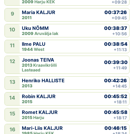
2009
Harju KEK
+09:28
00:37:26
Maria KALJUR
9
2011
+09:45
00:38:37
Uku NÕMM
10
2009
Aruvälja lak
+10:56
00:38:54
Ilme PALU
11
1944
West
+11:13
Joonas TEIVA
12
00:39:30
2013
Kraavikrõlli
+11:49
Lasteaed
00:42:26
Henriko HALLISTE
13
2013
+14:45
00:45:52
Robin KALJUR
14
2015
+18:11
00:45:58
Romet KALJUR
15
2015
Harju
+18:17
00:46:15
Mari-Liis KALJUR
16
1985
Harju KEK
+18:34