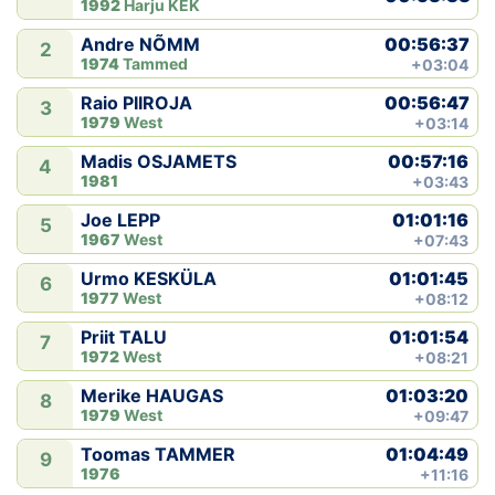
1992
Harju KEK
Klubid
00:56:37
Andre NÕMM
2
1974
Tammed
+03:04
Suletud maastikud
00:56:47
Raio PIIROJA
3
1979
West
+03:14
Püsirajad
00:57:16
Madis OSJAMETS
4
1981
+03:43
Ajalugu
01:01:16
Joe LEPP
5
1967
West
+07:43
Koolitused
01:01:45
Urmo KESKÜLA
6
1977
West
+08:12
OTSI
01:01:54
Priit TALU
7
1972
West
+08:21
01:03:20
Merike HAUGAS
8
1979
West
+09:47
01:04:49
Toomas TAMMER
9
1976
+11:16