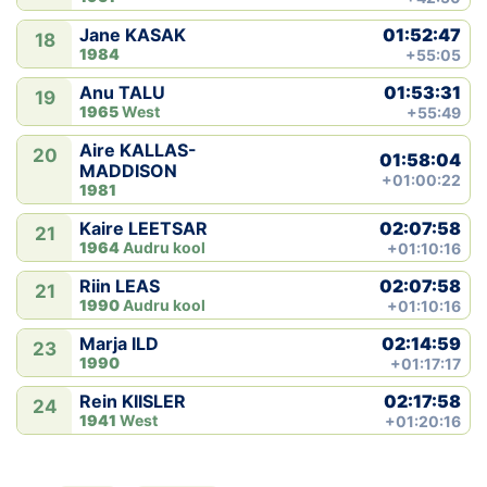
01:52:47
Jane KASAK
18
1984
+55:05
01:53:31
Anu TALU
19
1965
West
+55:49
Aire KALLAS-
20
01:58:04
MADDISON
+01:00:22
1981
02:07:58
Kaire LEETSAR
21
1964
Audru kool
+01:10:16
02:07:58
Riin LEAS
21
1990
Audru kool
+01:10:16
02:14:59
Marja ILD
23
1990
+01:17:17
02:17:58
Rein KIISLER
24
1941
West
+01:20:16