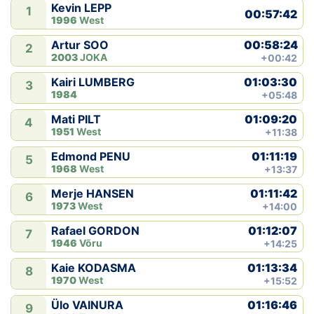
Kevin LEPP
1
00:57:42
1996
West
00:58:24
Artur SOO
2
2003
JOKA
+00:42
01:03:30
Kairi LUMBERG
3
1984
+05:48
01:09:20
Mati PILT
4
1951
West
+11:38
01:11:19
Edmond PENU
5
1968
West
+13:37
01:11:42
Merje HANSEN
6
1973
West
+14:00
01:12:07
Rafael GORDON
7
1946
Võru
+14:25
01:13:34
Kaie KODASMA
8
1970
West
+15:52
01:16:46
Ülo VAINURA
9