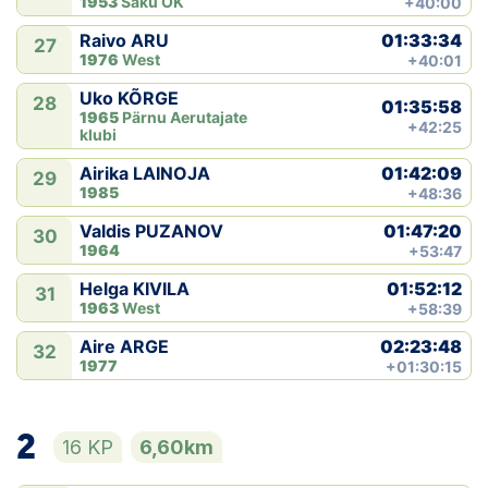
1953
Saku OK
+40:00
01:33:34
Raivo ARU
27
1976
West
+40:01
Uko KÕRGE
28
01:35:58
1965
Pärnu Aerutajate
+42:25
klubi
01:42:09
Airika LAINOJA
29
1985
+48:36
01:47:20
Valdis PUZANOV
30
1964
+53:47
01:52:12
Helga KIVILA
31
1963
West
+58:39
02:23:48
Aire ARGE
32
1977
+01:30:15
2
16 KP
6,60km