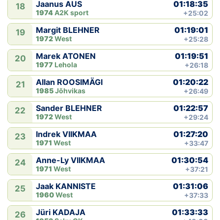
01:18:35
Jaanus AUS
18
1974
A2K sport
+25:02
01:19:01
Margit BLEHNER
19
1972
West
+25:28
01:19:51
Marek ATONEN
20
1977
Lehola
+26:18
01:20:22
Allan ROOSIMÄGI
21
1985
Jõhvikas
+26:49
01:22:57
Sander BLEHNER
22
1972
West
+29:24
01:27:20
Indrek VIIKMAA
23
1971
West
+33:47
01:30:54
Anne-Ly VIIKMAA
24
1971
West
+37:21
01:31:06
Jaak KANNISTE
25
1960
West
+37:33
01:33:33
Jüri KADAJA
26