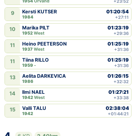
1954
Orvand
+23:52
01:20:54
Kersti KUTSER
9
1984
+27:11
01:23:19
Marika PILT
10
1952
West
+29:36
01:25:19
Heino PEETERSON
11
1937
West
+31:36
01:25:19
Tiina RILLO
11
1959
-
+31:36
01:26:15
Aelita DARKEVICA
13
1986
+32:32
01:27:21
Ilmi NAEL
14
1942
West
+33:38
02:38:04
Valli TALU
15
1942
+01:44:21