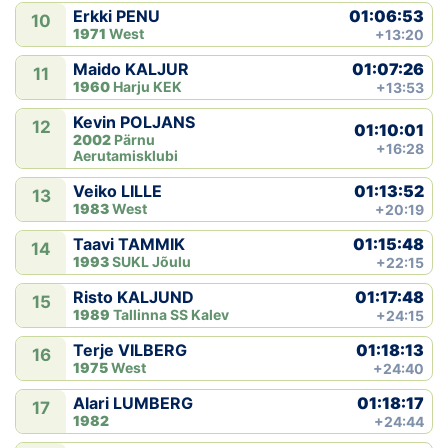
01:06:53
Erkki PENU
10
1971
West
+13:20
01:07:26
Maido KALJUR
11
1960
Harju KEK
+13:53
Kevin POLJANS
12
01:10:01
2002
Pärnu
+16:28
Aerutamisklubi
01:13:52
Veiko LILLE
13
1983
West
+20:19
01:15:48
Taavi TAMMIK
14
1993
SUKL Jõulu
+22:15
01:17:48
Risto KALJUND
15
1989
Tallinna SS Kalev
+24:15
01:18:13
Terje VILBERG
16
1975
West
+24:40
01:18:17
Alari LUMBERG
17
1982
+24:44