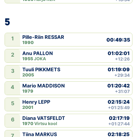
5
Pille-Riin RESSAR
1
00:49:35
1990
01:02:01
Anu PALLON
2
1955
JOKA
+12:26
01:19:09
Tuuli PIKKMETS
3
2005
+29:34
01:20:42
Mario MADDISON
4
1979
+31:07
02:15:24
Henry LEPP
5
2001
+01:25:49
02:17:19
Diana VATSFELDT
6
1970
Virtsu kool
+01:27:44
02:18:25
Tiina MARKUS
7