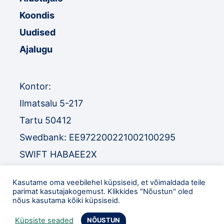
Koondis
Uudised
Ajalugu
Kontor:
Ilmatsalu 5-217
Tartu 50412
Swedbank: EE972200221002100295
SWIFT HABAEE2X
SEB: EE671010220034030010
Kasutame oma veebilehel küpsiseid, et võimaldada teile
SWIFT EEUHEE2X
parimat kasutajakogemust. Klikkides "Nõustun" oled
nõus kasutama kõiki küpsiseid.
TEL
:
+372 52 32 977
Küpsiste seaded
NÕUSTUN
eol@orienteerumine.ee