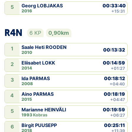
00:33:40
Georg LOBJAKAS
5
2016
+15:31
R4N
6 KP
0,90km
Saale Heti ROODEN
1
00:13:32
2010
00:14:59
Eliisabet LOKK
2
2014
+01:27
00:18:12
Ida PARMAS
3
2008
+04:40
00:18:19
Aino PARMAS
4
2015
+04:47
00:19:59
Marianne HEINVÄLI
5
1993
Kobras
+06:27
00:25:11
Birgit PUUSEPP
6
2018
+11:39