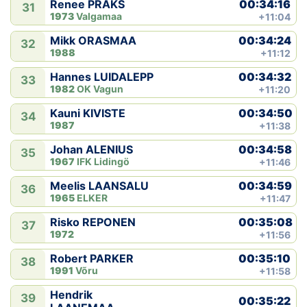
00:34:16
Renee PRAKS
31
1973
Valgamaa
+11:04
00:34:24
Mikk ORASMAA
32
1988
+11:12
00:34:32
Hannes LUIDALEPP
33
1982
OK Vagun
+11:20
00:34:50
Kauni KIVISTE
34
1987
+11:38
00:34:58
Johan ALENIUS
35
1967
IFK Lidingö
+11:46
00:34:59
Meelis LAANSALU
36
1965
ELKER
+11:47
00:35:08
Risko REPONEN
37
1972
+11:56
00:35:10
Robert PARKER
38
1991
Võru
+11:58
Hendrik
39
00:35:22