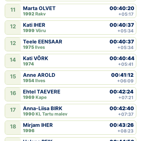
00:40:20
Marta OLVET
11
1992
Rakv
+05:17
00:40:37
Kati IHER
12
1999
Võru
+05:34
00:40:37
Teele EENSAAR
12
1975
Ilves
+05:34
00:40:44
Kati VÕRK
14
1974
+05:41
00:41:12
Anne AROLD
15
1954
Ilves
+06:09
00:42:24
Ehtel TAEVERE
16
1969
Kape
+07:21
00:42:40
Anna-Liisa BIRK
17
1990
KL Tartu malev
+07:37
00:43:26
Mirjam IHER
18
1996
+08:23