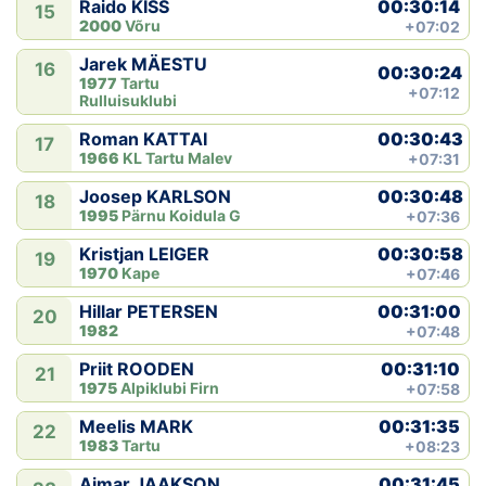
00:30:14
Raido KISS
15
2000
Võru
+07:02
Jarek MÄESTU
16
00:30:24
1977
Tartu
+07:12
Rulluisuklubi
00:30:43
Roman KATTAI
17
1966
KL Tartu Malev
+07:31
00:30:48
Joosep KARLSON
18
1995
Pärnu Koidula G
+07:36
00:30:58
Kristjan LEIGER
19
1970
Kape
+07:46
00:31:00
Hillar PETERSEN
20
1982
+07:48
00:31:10
Priit ROODEN
21
1975
Alpiklubi Firn
+07:58
00:31:35
Meelis MARK
22
1983
Tartu
+08:23
00:31:45
Aimar JAAKSON