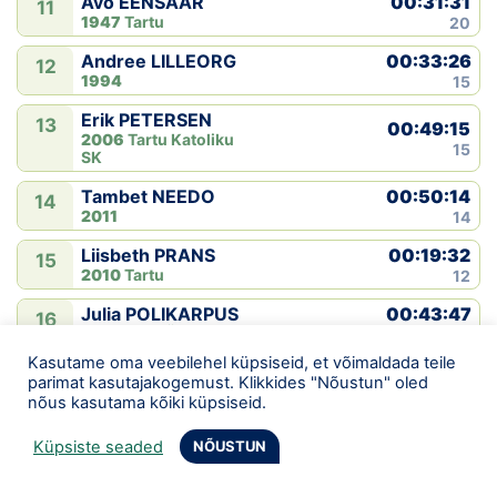
00:31:31
Avo EENSAAR
11
1947
Tartu
20
00:33:26
Andree LILLEORG
12
1994
15
Erik PETERSEN
13
00:49:15
2006
Tartu Katoliku
15
SK
00:50:14
Tambet NEEDO
14
2011
14
00:19:32
Liisbeth PRANS
15
2010
Tartu
12
00:43:47
Julia POLIKARPUS
16
1981
Tartu Ülikool
11
Kasutame oma veebilehel küpsiseid, et võimaldada teile
00:43:47
Tekla LIIVAMÄGI
17
parimat kasutajakogemust. Klikkides "Nõustun" oled
2015
Lalli küla
11
nõus kasutama kõiki küpsiseid.
00:41:08
Milvi TÄLLI
18
Küpsiste seaded
NÕUSTUN
1943
10
00:15:33
Veiko KIBENA
19