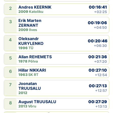
00:16:41
Andres KEERNIK
2
2009
Katoliku
+02:25
Erik Marten
3
00:19:06
ZERNANT
+04:50
2009
Ilves
Oleksandr
4
00:20:46
KURYLENKO
+06:30
1996
TÜ
00:21:36
Allan REHEMETS
5
1978
Põlva
+07:20
00:27:10
Hillar NIKKARI
6
1963
SK RT
+12:54
Joonatan
7
00:27:13
TRUUSALU
+12:57
2012
00:27:29
August TRUUSALU
8
2013
Võru
+13:13