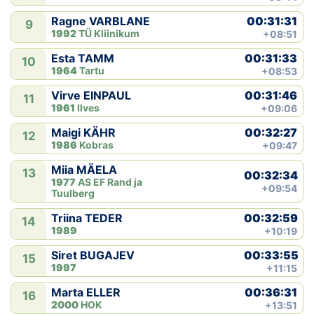
00:31:31
Ragne VARBLANE
9
1992
TÜ Kliinikum
+08:51
00:31:33
Esta TAMM
10
1964
Tartu
+08:53
00:31:46
Virve EINPAUL
11
1961
Ilves
+09:06
00:32:27
Maigi KÄHR
12
1986
Kobras
+09:47
Miia MÄELA
13
00:32:34
1977
AS EF Rand ja
+09:54
Tuulberg
00:32:59
Triina TEDER
14
1989
+10:19
00:33:55
Siret BUGAJEV
15
1997
+11:15
00:36:31
Marta ELLER
16
2000
HOK
+13:51