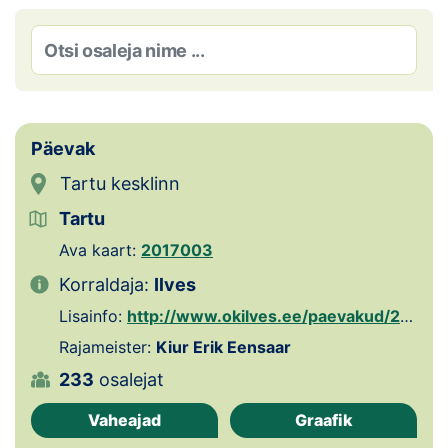
Loha
Kontakt
EOL
Galerii
Päevak
Tartu kesklinn
Kaardid
Tartu
Kalender
Ava kaart:
2017003
Korraldaja:
Ilves
Koondised
Lisainfo:
http://www.okilves.ee/paevakud/2019/index.php
Tule klubisse!
Rajameister:
Kiur Erik Eensaar
233
osalejat
Tulemused
Vaheajad
Graafik
Dokumendid