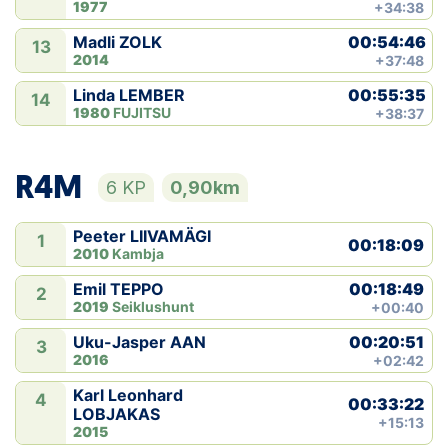
1977
+34:38
00:54:46
Madli ZOLK
13
2014
+37:48
00:55:35
Linda LEMBER
14
1980
FUJITSU
+38:37
R4M
6 KP
0,90km
Peeter LIIVAMÄGI
1
00:18:09
2010
Kambja
00:18:49
Emil TEPPO
2
2019
Seiklushunt
+00:40
00:20:51
Uku-Jasper AAN
3
2016
+02:42
Karl Leonhard
4
00:33:22
LOBJAKAS
+15:13
2015