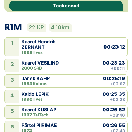
Teekonnad
Klubid
R1M
Suletud maastikud
22 KP
4,10km
Püsirajad
Kaarel Hendrik
1
00:23:12
ZERNANT
Ajalugu
1998
Ilves
00:23:23
Kaarel VESILIND
2
Koolitused
2000
SRD
+00:11
00:25:19
Janek KÄHR
3
1983
Kobras
+02:07
OTSI
00:25:35
Kaido LEPIK
4
1990
Ilves
+02:23
00:26:52
Kaarel KUSLAP
5
1997
TalTech
+03:40
00:26:55
Pärtel PIIRIMÄE
6
1972
+03:43