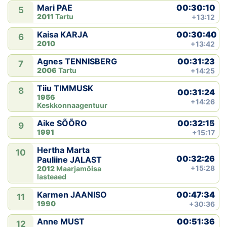
00:30:10
Mari PAE
5
2011
Tartu
+13:12
00:30:40
Kaisa KARJA
6
2010
+13:42
00:31:23
Agnes TENNISBERG
7
2006
Tartu
+14:25
Tiiu TIMMUSK
8
00:31:24
1956
+14:26
Keskkonnaagentuur
00:32:15
Aike SÕÕRO
9
1991
+15:17
Hertha Marta
10
00:32:26
Pauliine JALAST
+15:28
2012
Maarjamõisa
lasteaed
00:47:34
Karmen JAANISO
11
1990
+30:36
00:51:36
Anne MUST
12