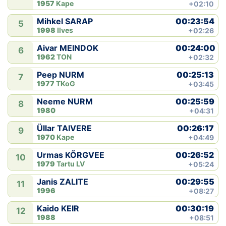
1957
Kape
+02:10
00:23:54
Mihkel SARAP
5
1998
Ilves
+02:26
00:24:00
Aivar MEINDOK
6
1962
TON
+02:32
00:25:13
Peep NURM
7
1977
TKoG
+03:45
00:25:59
Neeme NURM
8
1980
+04:31
00:26:17
Üllar TAIVERE
9
1970
Kape
+04:49
00:26:52
Urmas KÕRGVEE
10
1979
Tartu LV
+05:24
00:29:55
Janis ZALITE
11
1996
+08:27
00:30:19
Kaido KEIR
12
1988
+08:51