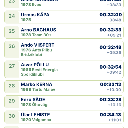
23
1978
Ilves
+08:33
00:32:00
Urmas KÄPA
24
1975
+08:48
00:32:33
Arno BACHAUS
25
1978
Team 30+
+09:21
Ando VIISPERT
26
00:32:48
1976
Ants Piibu
+09:36
Bridziklubi
Aivar PÕLLU
27
00:32:54
1985
Eesti Energia
+09:42
Spordiklubi
00:33:12
Marko KERNA
28
1988
Tartu Malev
+10:00
00:33:28
Eero SÄDE
29
1978
Õhuvägi
+10:16
00:34:13
Ülar LEHISTE
30
1970
Valgamaa
+11:01