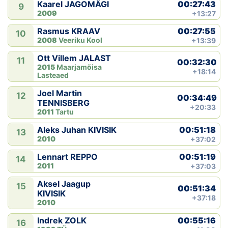
00:27:43
Kaarel JAGOMÄGI
9
2009
+13:27
00:27:55
Rasmus KRAAV
10
2008
Veeriku Kool
+13:39
Ott Villem JALAST
11
00:32:30
2015
Maarjamõisa
+18:14
Lasteaed
Joel Martin
12
00:34:49
TENNISBERG
+20:33
2011
Tartu
00:51:18
Aleks Juhan KIVISIK
13
2010
+37:02
00:51:19
Lennart REPPO
14
2011
+37:03
Aksel Jaagup
15
00:51:34
KIVISIK
+37:18
2010
00:55:16
Indrek ZOLK
16