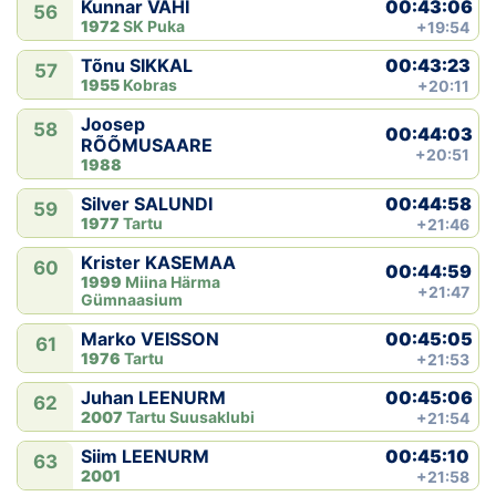
00:43:06
Kunnar VAHI
56
1972
SK Puka
+19:54
00:43:23
Tõnu SIKKAL
57
1955
Kobras
+20:11
Joosep
58
00:44:03
RÕÕMUSAARE
+20:51
1988
00:44:58
Silver SALUNDI
59
1977
Tartu
+21:46
Krister KASEMAA
60
00:44:59
1999
Miina Härma
+21:47
Gümnaasium
00:45:05
Marko VEISSON
61
1976
Tartu
+21:53
00:45:06
Juhan LEENURM
62
2007
Tartu Suusaklubi
+21:54
00:45:10
Siim LEENURM
63
2001
+21:58