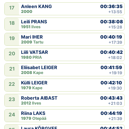
00:36:35
Anleen KANG
17
2000
+13:55
00:38:08
Leili PRANS
18
1951
Ilves
+15:28
00:40:19
Mari IHER
19
2009
Tartu
+17:39
00:40:42
Liili VATSAR
20
1980
PRIA
+18:02
00:41:59
Eliisabet LEIGER
21
2008
Kape
+19:19
00:42:10
Külli LEIGER
22
1979
Kape
+19:30
00:43:43
Roberta AIBAST
23
2012
Ilves
+21:03
00:44:19
Riina LAKS
24
1979
Otepää
+21:39
00:44:52
Laura KÕRGVEE