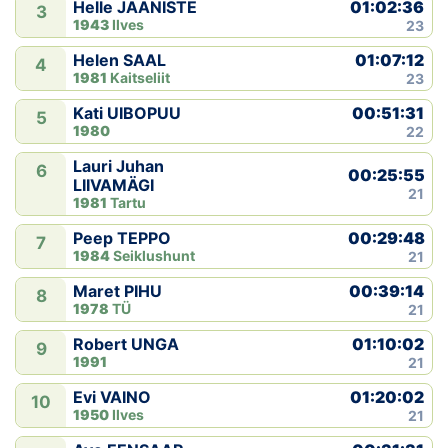
01:02:36
Helle JAANISTE
3
1943
Ilves
23
01:07:12
Helen SAAL
4
1981
Kaitseliit
23
00:51:31
Kati UIBOPUU
5
1980
22
Lauri Juhan
6
00:25:55
LIIVAMÄGI
21
1981
Tartu
00:29:48
Peep TEPPO
7
1984
Seiklushunt
21
00:39:14
Maret PIHU
8
1978
TÜ
21
01:10:02
Robert UNGA
9
1991
21
01:20:02
Evi VAINO
10
1950
Ilves
21