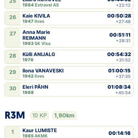
25
1984
Estravel AS
+22:12
00:50:28
Kaie KIVILA
26
1947
Ilves
+27:48
Anna Marie
27
00:51:11
REIMANN
+28:31
1993
SK Visa
00:54:32
Külli ANIJALG
28
1976
+31:52
01:00:15
Ilona VANAVESKI
29
1942
Ilves
+37:35
01:08:34
Eleri PÄHN
30
1988
+45:54
R3M
10 KP
1,90km
Kaur LUMISTE
1
00:14:16
1985
AKMK