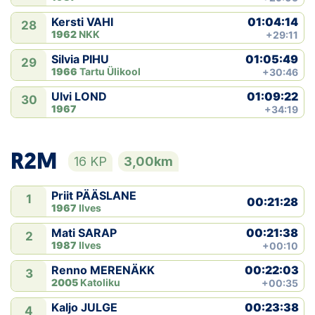
01:04:14
Kersti VAHI
28
1962
NKK
+29:11
01:05:49
Silvia PIHU
29
1966
Tartu Ülikool
+30:46
01:09:22
Ulvi LOND
30
1967
+34:19
R2M
16 KP
3,00km
Priit PÄÄSLANE
1
00:21:28
1967
Ilves
00:21:38
Mati SARAP
2
1987
Ilves
+00:10
00:22:03
Renno MERENÄKK
3
2005
Katoliku
+00:35
00:23:38
Kaljo JULGE
4