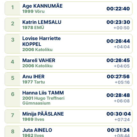
Age KANNUMÄE
1
00:22:40
1999
Võru
00:23:30
Katrin LEMSALU
2
1978
EMÜ
+00:50
Lovise Harriette
3
00:26:44
KOPPEL
+04:04
2006
Katoliku
00:26:45
Mareli VAHER
4
2006
Katoliku
+04:05
00:27:56
Anu IHER
5
1977
Tartu
+05:16
Hanna Liis TAMM
6
00:28:48
2001
Hugo Treffneri
+06:08
Gümnaasium
00:30:04
Minija PÄÄSLANE
7
1969
Ilves
+07:24
00:31:24
Juta AINELO
8
1962
Ilves
+08:44