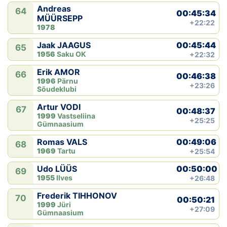
Andreas
64
00:45:34
MÜÜRSEPP
+22:22
1978
00:45:44
Jaak JAAGUS
65
1956
Saku OK
+22:32
Erik AMOR
66
00:46:38
1996
Pärnu
+23:26
Sõudeklubi
Artur VODI
67
00:48:37
1999
Vastseliina
+25:25
Gümnaasium
00:49:06
Romas VALS
68
1969
Tartu
+25:54
00:50:00
Udo LÜÜS
69
1955
Ilves
+26:48
Frederik TIHHONOV
70
00:50:21
1999
Jüri
+27:09
Gümnaasium