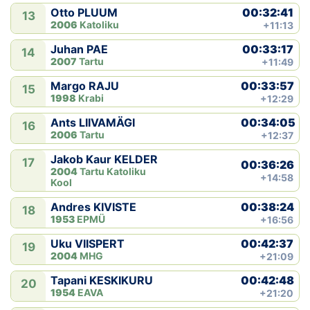
00:32:41
Otto PLUUM
13
2006
Katoliku
+11:13
00:33:17
Juhan PAE
14
2007
Tartu
+11:49
00:33:57
Margo RAJU
15
1998
Krabi
+12:29
00:34:05
Ants LIIVAMÄGI
16
2006
Tartu
+12:37
Jakob Kaur KELDER
17
00:36:26
2004
Tartu Katoliku
+14:58
Kool
00:38:24
Andres KIVISTE
18
1953
EPMÜ
+16:56
00:42:37
Uku VIISPERT
19
2004
MHG
+21:09
00:42:48
Tapani KESKIKURU
20
1954
EAVA
+21:20