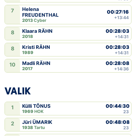
Helena
7
00:27:16
FREUDENTHAL
+13:44
2013
Cyber
00:28:03
Klaara RÄHN
8
2018
+14:31
00:28:03
Kristi RÄHN
8
1989
+14:31
00:28:08
Madli RÄHN
10
2017
+14:36
VALIK
00:44:30
Külli TÕNUS
1
1969
HOK
23
00:48:08
Jüri ÜMARIK
2
1938
Tartu
23