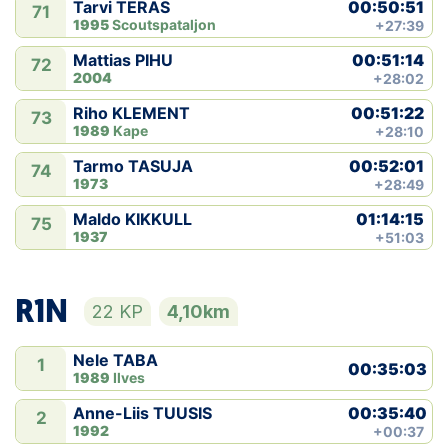
00:50:51
Tarvi TERAS
71
1995
Scoutspataljon
+27:39
00:51:14
Mattias PIHU
72
2004
+28:02
00:51:22
Riho KLEMENT
73
1989
Kape
+28:10
00:52:01
Tarmo TASUJA
74
1973
+28:49
01:14:15
Maldo KIKKULL
75
1937
+51:03
R1N
22 KP
4,10km
Nele TABA
1
00:35:03
1989
Ilves
00:35:40
Anne-Liis TUUSIS
2
1992
+00:37