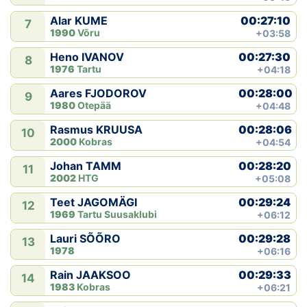
00:27:10
Alar KUME
7
1990
Võru
+03:58
00:27:30
Heno IVANOV
8
1976
Tartu
+04:18
00:28:00
Aares FJODOROV
9
1980
Otepää
+04:48
00:28:06
Rasmus KRUUSA
10
2000
Kobras
+04:54
00:28:20
Johan TAMM
11
2002
HTG
+05:08
00:29:24
Teet JAGOMÄGI
12
1969
Tartu Suusaklubi
+06:12
00:29:28
Lauri SÕÕRO
13
1978
+06:16
00:29:33
Rain JAAKSOO
14
1983
Kobras
+06:21