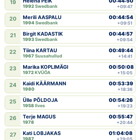
00:44:50
Helena PEIK
19
1992
Swedbank
+09:47
00:44:54
Merili AASPALU
20
1994
Swedbank
+09:51
00:44:57
Birgit KADASTIK
21
1993
Swedbank
+09:54
00:49:44
Tiina KARTAU
22
1967
Suusahullud
+14:41
00:50:08
Marika KOPLIMÄGI
23
1972
KVÜÕA
+15:05
00:53:39
Kaidi KÄÄRMANN
24
1980
+18:36
00:54:26
Ülle PÕLDOJA
25
1958
Ilves
+19:23
00:55:47
Terje MAGUS
26
1978
+20:44
01:04:08
Kati LOBJAKAS
27
1987
+29:05