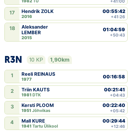
1982
TÜ
+41:00
00:55:42
Hendrik ZOLK
17
2016
+41:26
Aleksander
18
01:04:59
LEMBER
+50:43
2015
R3N
10 KP
1,90km
Reeli REINAUS
1
00:16:58
1977
00:21:41
Triin KAUTS
2
1981
DTK
+04:43
00:22:40
Kersti PLOOM
3
1951
Jõhvikas
+05:42
00:29:44
Mall KURE
4
1941
Tartu Ülikool
+12:46