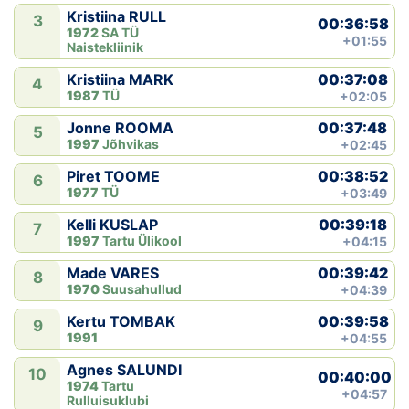
Kristiina RULL
3
00:36:58
1972
SA TÜ
+01:55
Naistekliinik
00:37:08
Kristiina MARK
4
1987
TÜ
+02:05
00:37:48
Jonne ROOMA
5
1997
Jõhvikas
+02:45
00:38:52
Piret TOOME
6
1977
TÜ
+03:49
00:39:18
Kelli KUSLAP
7
1997
Tartu Ülikool
+04:15
00:39:42
Made VARES
8
1970
Suusahullud
+04:39
00:39:58
Kertu TOMBAK
9
1991
+04:55
Agnes SALUNDI
10
00:40:00
1974
Tartu
+04:57
Rulluisuklubi