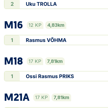
Uku TROLLA
2
M16
12 KP
4,83km
Rasmus VÕHMA
1
M18
17 KP
7,81km
Ossi Rasmus PRIKS
1
M21A
17 KP
7,81km