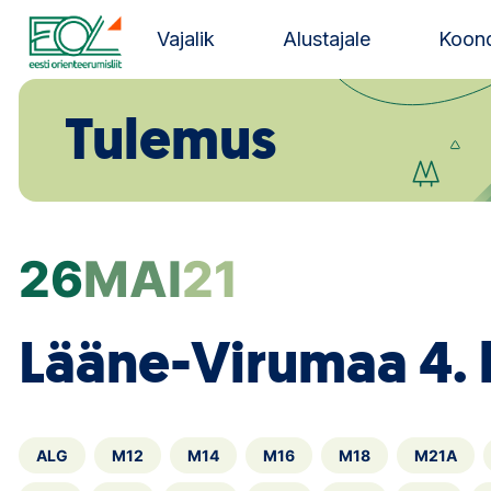
Liigu
sisu
Vajalik
Alustajale
Koond
juurde
Estonian Orienteering Federation
Tulemus
26
MAI
21
Lääne-Virumaa 4.
ALG
M12
M14
M16
M18
M21A