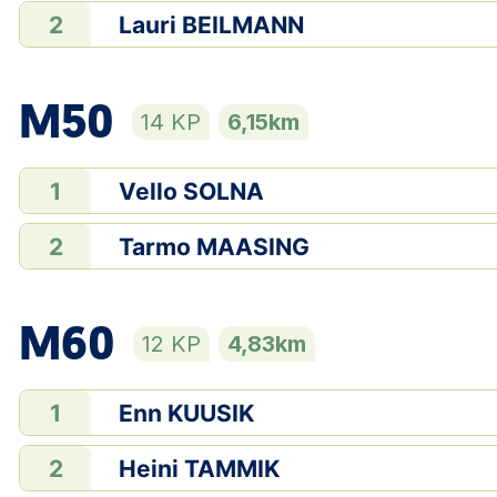
Lauri BEILMANN
2
M50
14 KP
6,15km
Vello SOLNA
1
Tarmo MAASING
2
M60
12 KP
4,83km
Enn KUUSIK
1
Heini TAMMIK
2