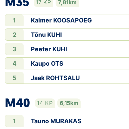
M35
17 KP
7,81km
Kalmer KOOSAPOEG
1
Tõnu KUHI
2
Peeter KUHI
3
Kaupo OTS
4
Jaak ROHTSALU
5
M40
14 KP
6,15km
Tauno MURAKAS
1