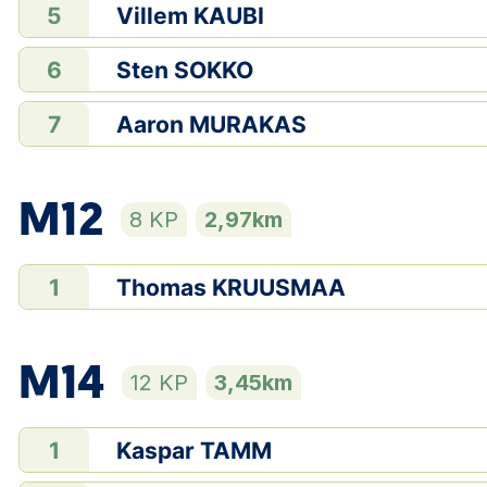
Villem KAUBI
5
Sten SOKKO
6
Aaron MURAKAS
7
M12
8 KP
2,97km
Thomas KRUUSMAA
1
M14
12 KP
3,45km
Kaspar TAMM
1