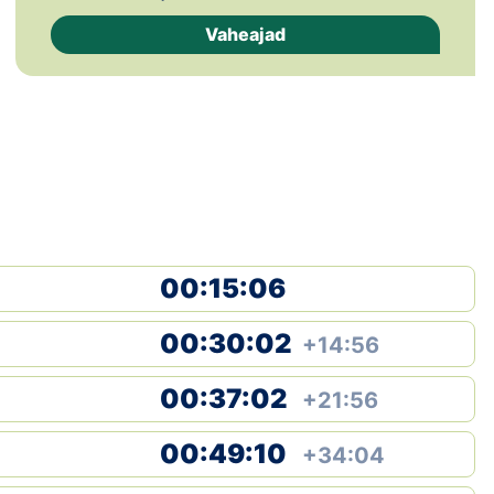
Loha
Vaheajad
Kontakt
EOL
Galerii
Kaardid
Kalender
00:15:06
Koondised
00:30:02
+14:56
Tule klubisse!
00:37:02
+21:56
Tulemused
00:49:10
+34:04
Dokumendid