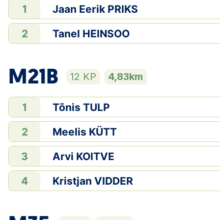
Jaan Eerik PRIKS
1
Tanel HEINSOO
2
M21B
12 KP
4,83km
Tõnis TULP
1
Meelis KÜTT
2
Arvi KOITVE
3
Kristjan VIDDER
4