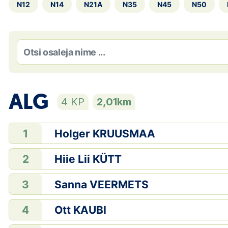
N12
N14
N21A
N35
N45
N50
ALG
4 KP
2,01km
Holger KRUUSMAA
1
Hiie Lii KÜTT
2
Sanna VEERMETS
3
Ott KAUBI
4