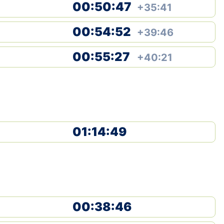
00:50:47
+35:41
Klubid
00:54:52
+39:46
Suletud maastikud
00:55:27
+40:21
Püsirajad
Ajalugu
Koolitused
01:14:49
OTSI
00:38:46