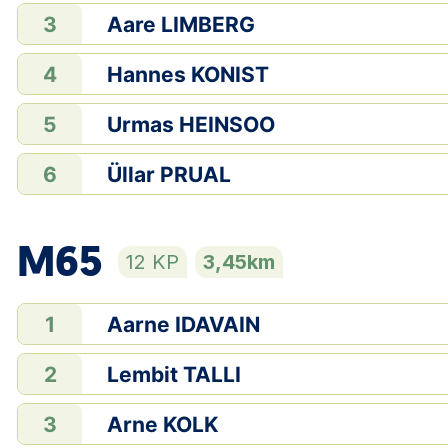
Aare LIMBERG
3
Hannes KONIST
4
Urmas HEINSOO
5
Üllar PRUAL
6
M65
12 KP
3,45km
Aarne IDAVAIN
1
Lembit TALLI
2
Arne KOLK
3