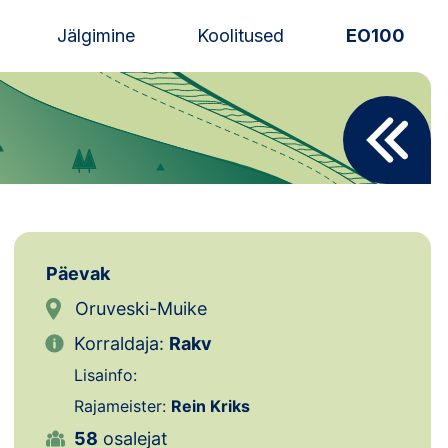
Jälgimine
Koolitused
EO100
Uudised
Alustajale
Orienteerujale
Eesti Orienteerumine 100!
Päevak
Toetamine
Oruveski-Muike
Korraldaja:
Rakv
Telli litsents!
Lisainfo:
Noored
Rajameister:
Rein Kriks
58
osalejat