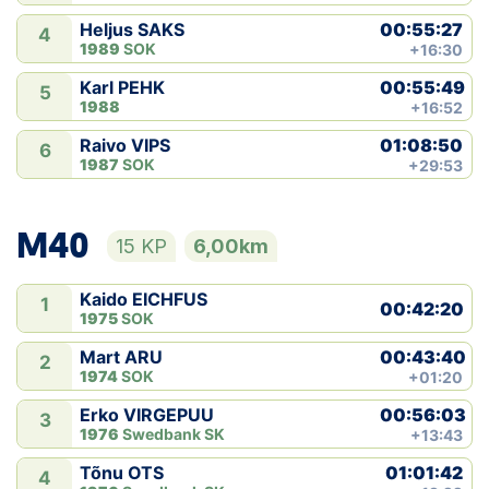
00:55:27
Heljus SAKS
4
1989
SOK
+16:30
00:55:49
Karl PEHK
5
1988
+16:52
01:08:50
Raivo VIPS
6
1987
SOK
+29:53
M40
15 KP
6,00km
Kaido EICHFUS
1
00:42:20
1975
SOK
00:43:40
Mart ARU
2
1974
SOK
+01:20
00:56:03
Erko VIRGEPUU
3
1976
Swedbank SK
+13:43
01:01:42
Tõnu OTS
4