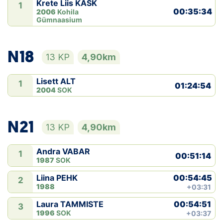
Krete Liis KASK
1
00:35:34
2006
Kohila
Gümnaasium
N18
13 KP
4,90km
Lisett ALT
1
01:24:54
2004
SOK
N21
13 KP
4,90km
Andra VABAR
1
00:51:14
1987
SOK
00:54:45
Liina PEHK
2
1988
+03:31
00:54:51
Laura TAMMISTE
3
1996
SOK
+03:37