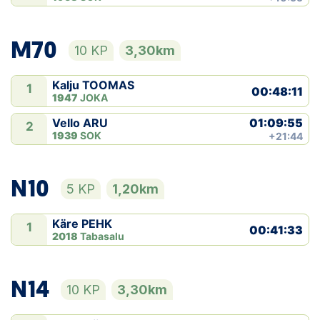
M70
10 KP
3,30km
Kalju TOOMAS
1
00:48:11
1947
JOKA
01:09:55
Vello ARU
2
1939
SOK
+21:44
N10
5 KP
1,20km
Käre PEHK
1
00:41:33
2018
Tabasalu
N14
10 KP
3,30km