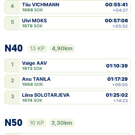
00:55:41
Tiiu VICHMANN
4
1988
SOK
+04:27
00:57:06
Ulvi MOKS
5
1978
SOK
+05:52
N40
13 KP
4,90km
Vaige AAV
1
01:10:39
1972
SOK
01:17:29
Anu TANILA
2
1968
SOK
+06:50
01:25:02
Liina SOLOTARJEVA
3
1974
SOK
+14:23
N50
10 KP
3,30km