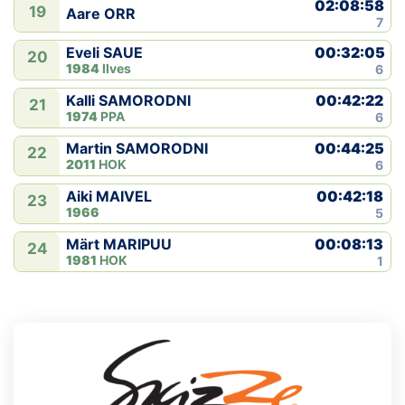
02:08:58
19
Aare ORR
7
00:32:05
Eveli SAUE
20
1984
Ilves
6
00:42:22
Kalli SAMORODNI
21
1974
PPA
6
00:44:25
Martin SAMORODNI
22
2011
HOK
6
00:42:18
Aiki MAIVEL
23
1966
5
00:08:13
Märt MARIPUU
24
1981
HOK
1