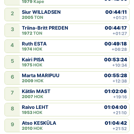
1979
Kape
Klubid
00:44:11
Siur WILLADSEN
2
2005
TON
+01:21
Suletud maastikud
00:44:17
Triina-Britt PREDEN
3
1972
TON
+01:27
Püsirajad
00:49:18
Ruth ESTA
4
1974
HOK
+06:28
Ajalugu
00:53:24
Kairi PISA
5
1975
HOK
+10:34
Koolitused
00:55:28
Marta MARIPUU
6
2009
HOK
+12:38
OTSI
01:02:06
Kätlin MAST
7
2007
HOK
+19:16
01:04:00
Raivo LEHT
8
1953
HOK
+21:10
01:04:42
Atso KESKÜLA
9
2010
HOK
+21:52