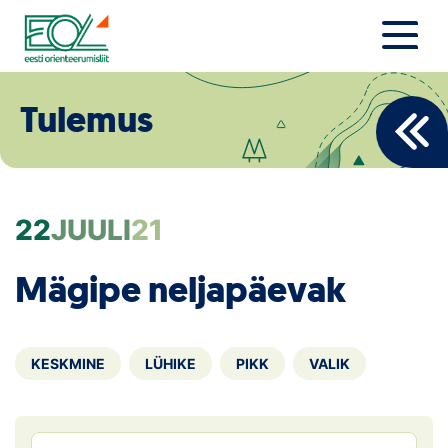
Liigu
sisu
juurde
Estonian Orienteering Federation
Uudised
Tulemus
Alustajale
Orienteerujale
22
JUULI
21
Eesti Orienteerumine 100!
Mägipe neljapäevak
Toetamine
Telli litsents!
KESKMINE
LÜHIKE
PIKK
VALIK
Noored