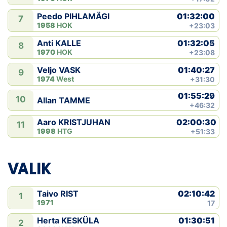
01:32:00
Peedo PIHLAMÄGI
7
1958
HOK
+23:03
01:32:05
Anti KALLE
8
1970
HOK
+23:08
01:40:27
Veljo VASK
9
1974
West
+31:30
01:55:29
10
Allan TAMME
+46:32
02:00:30
Aaro KRISTJUHAN
11
1998
HTG
+51:33
VALIK
02:10:42
Taivo RIST
1
1971
17
01:30:51
Herta KESKÜLA
2