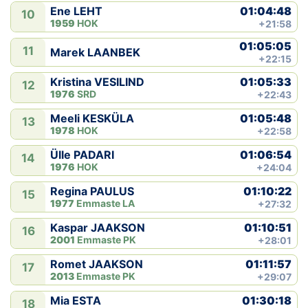
01:04:48
Ene LEHT
10
1959
HOK
+21:58
01:05:05
11
Marek LAANBEK
+22:15
01:05:33
Kristina VESILIND
12
1976
SRD
+22:43
01:05:48
Meeli KESKÜLA
13
1978
HOK
+22:58
01:06:54
Ülle PADARI
14
1976
HOK
+24:04
01:10:22
Regina PAULUS
15
1977
Emmaste LA
+27:32
01:10:51
Kaspar JAAKSON
16
2001
Emmaste PK
+28:01
01:11:57
Romet JAAKSON
17
2013
Emmaste PK
+29:07
01:30:18
Mia ESTA
18