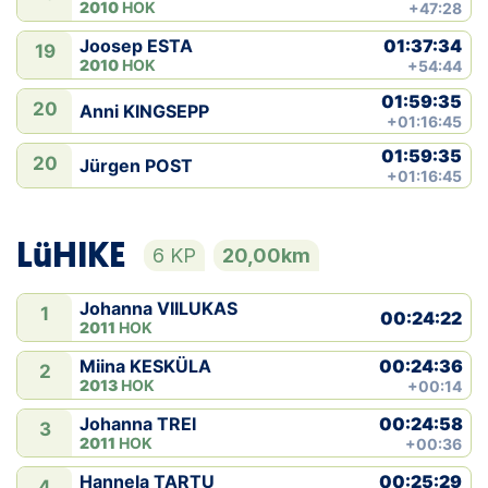
2010
HOK
+47:28
01:37:34
Joosep ESTA
19
2010
HOK
+54:44
01:59:35
20
Anni KINGSEPP
+01:16:45
01:59:35
20
Jürgen POST
+01:16:45
LüHIKE
6 KP
20,00km
Johanna VIILUKAS
1
00:24:22
2011
HOK
00:24:36
Miina KESKÜLA
2
2013
HOK
+00:14
00:24:58
Johanna TREI
3
2011
HOK
+00:36
00:25:29
Hannela TARTU
4