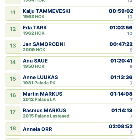
12
00:59:02
Kalju TAMMEVESKI
11
1963
HOK
10
01:02:56
Eda TÄRK
12
1962
HOK
10
00:47:22
Jan SAMORODNI
13
2009
HOK
9
01:20:41
Anu SAUE
14
1950
HOK
9
01:13:36
Anne LUUKAS
15
1981
Palade PK
7
01:14:08
Martin MARKUS
16
2012
Palade LA
7
01:14:13
Rasmus MARKUS
17
2015
Palade Lasteaed
7
02:08:52
18
Annela ORR
7