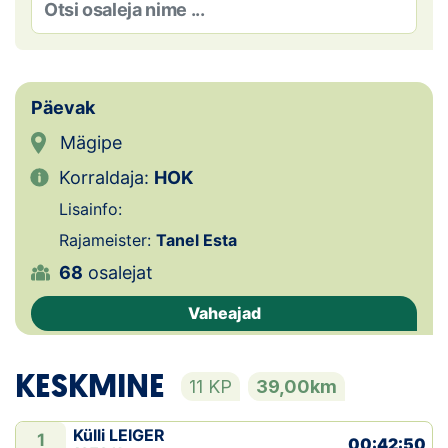
Loha
Kontakt
EOL
Päevak
Mägipe
Galerii
Korraldaja:
HOK
Kaardid
Lisainfo:
Rajameister:
Tanel Esta
Kalender
68
osalejat
Koondised
Vaheajad
Tule klubisse!
KESKMINE
11 KP
39,00km
Tulemused
Dokumendid
Külli LEIGER
1
00:42:50