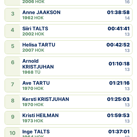
2006
HOK
16
01:38:58
Anne JAAKSON
3
1962
HOK
14
00:41:41
Siiri TALTS
4
2002
HOK
13
00:42:52
Helisa TARTU
5
2007
HOK
13
Arnold
6
01:10:18
KRISTJUHAN
13
1968
TÜ
01:21:16
Ave TARTU
7
1970
HOK
13
01:25:03
Kersti KRISTJUHAN
8
1970
HOK
13
01:59:53
Kristi HEILMAN
9
1973
HOK
13
01:37:01
Inge TALTS
10
1964
HOK