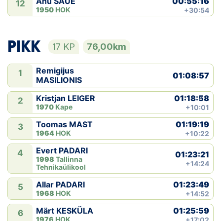
00:55:16
Anu SAUE
12
1950
HOK
+30:54
PIKK
17 KP
76,00km
Remigijus
1
01:08:57
MASILIONIS
01:18:58
Kristjan LEIGER
2
1970
Kape
+10:01
01:19:19
Toomas MAST
3
1964
HOK
+10:22
Evert PADARI
4
01:23:21
1998
Tallinna
+14:24
Tehnikaülikool
01:23:49
Allar PADARI
5
1968
HOK
+14:52
01:25:59
Märt KESKÜLA
6
1976
HOK
+17:02