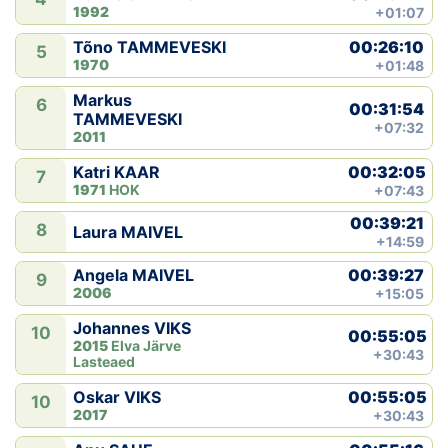
1992
+01:07
00:26:10
Tõno TAMMEVESKI
5
1970
+01:48
Markus
6
00:31:54
TAMMEVESKI
+07:32
2011
00:32:05
Katri KAAR
7
1971
HOK
+07:43
00:39:21
8
Laura MAIVEL
+14:59
00:39:27
Angela MAIVEL
9
2006
+15:05
Johannes VIKS
10
00:55:05
2015
Elva Järve
+30:43
Lasteaed
00:55:05
Oskar VIKS
10
2017
+30:43