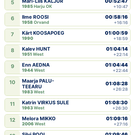
00:52:47
Mari-Liis KALJUR
5
1985
Harju OK
+10:47
00:58:16
Ilme ROOSI
6
1958
Orvand
+16:16
01:00:59
Kärt KOOSAPOEG
7
1990
+18:59
01:04:14
Kalev HUNT
8
1951
West
+22:14
01:04:44
Enn AEDNA
9
1944
West
+22:44
Maarja PALU-
10
01:08:28
TEEARU
+26:28
1983
West
01:08:30
Katrin VIRKUS SULE
11
1963
West
+26:30
01:09:16
Melora MIKKO
12
2006
West
+27:16
01:09:46
Silvi POOL