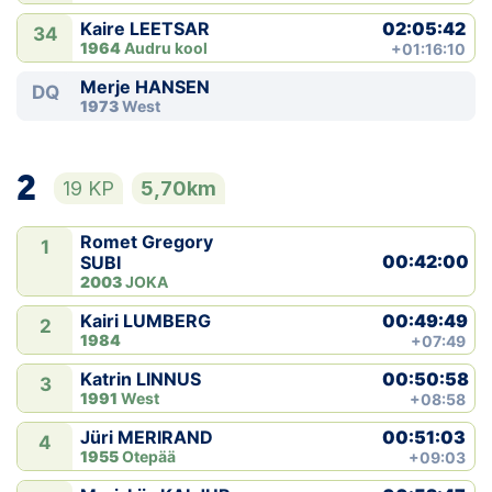
02:05:42
Kaire LEETSAR
34
1964
Audru kool
+01:16:10
Merje HANSEN
DQ
1973
West
2
19 KP
5,70km
Romet Gregory
1
00:42:00
SUBI
2003
JOKA
00:49:49
Kairi LUMBERG
2
1984
+07:49
00:50:58
Katrin LINNUS
3
1991
West
+08:58
00:51:03
Jüri MERIRAND
4
1955
Otepää
+09:03