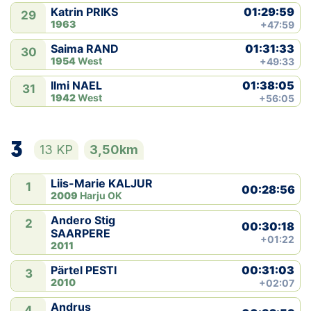
01:29:59
Katrin PRIKS
29
1963
+47:59
01:31:33
Saima RAND
30
1954
West
+49:33
01:38:05
Ilmi NAEL
31
1942
West
+56:05
3
13 KP
3,50km
Liis-Marie KALJUR
1
00:28:56
2009
Harju OK
Andero Stig
2
00:30:18
SAARPERE
+01:22
2011
00:31:03
Pärtel PESTI
3
2010
+02:07
Andrus
4