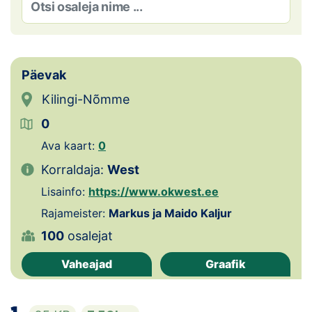
Loha
Kontakt
EOL
Päevak
Kilingi-Nõmme
Galerii
0
Kaardid
Ava kaart:
0
Kalender
Korraldaja:
West
Lisainfo:
https://www.okwest.ee
Koondised
Rajameister:
Markus ja Maido Kaljur
100
osalejat
Tule klubisse!
Vaheajad
Graafik
Tulemused
Dokumendid