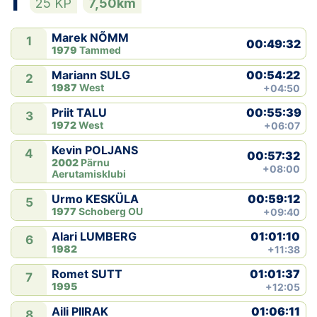
1
25 KP
7,50km
Klubid
Marek NÕMM
1
00:49:32
1979
Tammed
Suletud maastikud
00:54:22
Mariann SULG
2
1987
West
+04:50
Püsirajad
00:55:39
Priit TALU
3
1972
West
+06:07
Ajalugu
Kevin POLJANS
4
00:57:32
Koolitused
2002
Pärnu
+08:00
Aerutamisklubi
00:59:12
Urmo KESKÜLA
5
OTSI
1977
Schoberg OU
+09:40
01:01:10
Alari LUMBERG
6
1982
+11:38
01:01:37
Romet SUTT
7
1995
+12:05
01:06:11
Aili PIIRAK
8