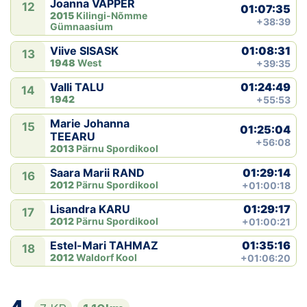
Joanna VAPPER
12
01:07:35
2015
Kilingi-Nõmme
+38:39
Gümnaasium
01:08:31
Viive SISASK
13
1948
West
+39:35
01:24:49
Valli TALU
14
1942
+55:53
Marie Johanna
15
01:25:04
TEEARU
+56:08
2013
Pärnu Spordikool
01:29:14
Saara Marii RAND
16
2012
Pärnu Spordikool
+01:00:18
01:29:17
Lisandra KARU
17
2012
Pärnu Spordikool
+01:00:21
01:35:16
Estel-Mari TAHMAZ
18
2012
Waldorf Kool
+01:06:20