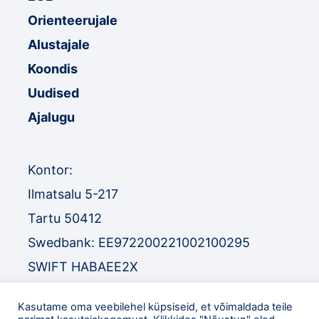
Orienteerujale
Alustajale
Koondis
Uudised
Ajalugu
Kontor:
Ilmatsalu 5-217
Tartu 50412
Swedbank: EE972200221002100295
SWIFT HABAEE2X
SEB: EE671010220034030010
Kasutame oma veebilehel küpsiseid, et võimaldada teile
SWIFT EEUHEE2X