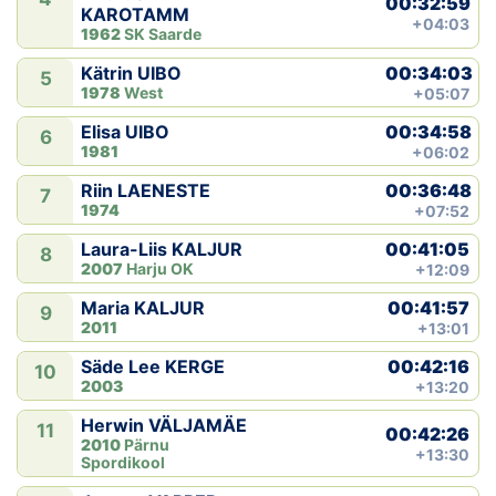
00:32:59
KAROTAMM
+04:03
1962
SK Saarde
00:34:03
Kätrin UIBO
5
1978
West
+05:07
00:34:58
Elisa UIBO
6
1981
+06:02
00:36:48
Riin LAENESTE
7
1974
+07:52
00:41:05
Laura-Liis KALJUR
8
2007
Harju OK
+12:09
00:41:57
Maria KALJUR
9
2011
+13:01
00:42:16
Säde Lee KERGE
10
2003
+13:20
Herwin VÄLJAMÄE
11
00:42:26
2010
Pärnu
+13:30
Spordikool