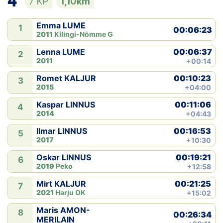
4
7 KP
1,10km
Emma LUME
1
00:06:23
2011
Kilingi-Nõmme G
00:06:37
Lenna LUME
2
2011
+00:14
00:10:23
Romet KALJUR
3
2015
+04:00
00:11:06
Kaspar LINNUS
4
2014
+04:43
00:16:53
Ilmar LINNUS
5
2017
+10:30
00:19:21
Oskar LINNUS
6
2019
Peko
+12:58
00:21:25
Mirt KALJUR
7
2021
Harju OK
+15:02
Maris AMON-
8
00:26:34
MERILAIN