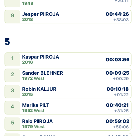
+20:11
1948
00:44:26
Jesper PIIROJA
9
2018
+38:03
5
Kaspar PIIROJA
1
00:08:56
2016
00:09:25
Sander BLEHNER
2
1972
West
+00:29
00:10:18
Robin KALJUR
3
2015
+01:22
00:40:21
Marika PILT
4
1952
West
+31:25
00:59:02
Raio PIIROJA
5
1979
West
+50:06