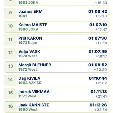
1983
JOKA
+16:39
01:06:42
Jaanus ERM
9
1981
+17:10
01:07:19
Kaimo MAISTE
10
1980
JOKA
+17:47
01:07:30
Priit KARON
11
1973
Kape
+17:58
01:07:49
Veljo VASK
12
1974
West
+18:17
01:09:52
Margit BLEHNER
13
1972
West
+20:20
01:10:44
Dag KIVILA
14
1964
A2K SK
+21:12
01:11:13
Indrek VIIKMAA
15
1971
West
+21:41
01:12:26
Jaak KANNISTE
16
1960
West
+22:54