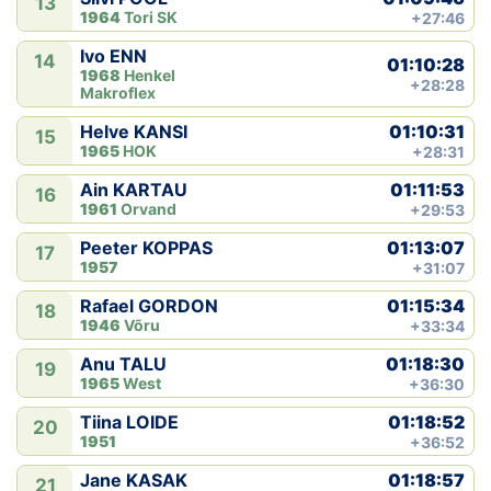
13
1964
Tori SK
+27:46
Ivo ENN
14
01:10:28
1968
Henkel
+28:28
Makroflex
01:10:31
Helve KANSI
15
1965
HOK
+28:31
01:11:53
Ain KARTAU
16
1961
Orvand
+29:53
01:13:07
Peeter KOPPAS
17
1957
+31:07
01:15:34
Rafael GORDON
18
1946
Võru
+33:34
01:18:30
Anu TALU
19
1965
West
+36:30
01:18:52
Tiina LOIDE
20
1951
+36:52
01:18:57
Jane KASAK
21