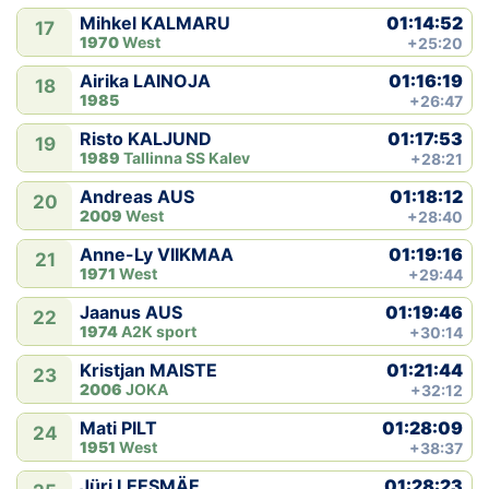
01:14:52
Mihkel KALMARU
17
1970
West
+25:20
01:16:19
Airika LAINOJA
18
1985
+26:47
01:17:53
Risto KALJUND
19
1989
Tallinna SS Kalev
+28:21
01:18:12
Andreas AUS
20
2009
West
+28:40
01:19:16
Anne-Ly VIIKMAA
21
1971
West
+29:44
01:19:46
Jaanus AUS
22
1974
A2K sport
+30:14
01:21:44
Kristjan MAISTE
23
2006
JOKA
+32:12
01:28:09
Mati PILT
24
1951
West
+38:37
01:28:23
Jüri LEESMÄE