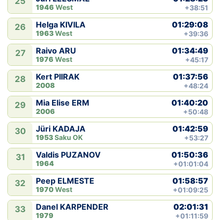
25
1946
West
+38:51
01:29:08
Helga KIVILA
26
1963
West
+39:36
01:34:49
Raivo ARU
27
1976
West
+45:17
01:37:56
Kert PIIRAK
28
2008
+48:24
01:40:20
Mia Elise ERM
29
2006
+50:48
01:42:59
Jüri KADAJA
30
1953
Saku OK
+53:27
01:50:36
Valdis PUZANOV
31
1964
+01:01:04
01:58:57
Peep ELMESTE
32
1970
West
+01:09:25
02:01:31
Danel KARPENDER
33
1979
+01:11:59