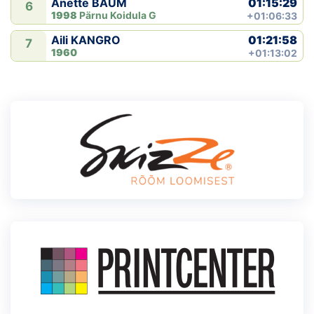
01:15:29
Anette BAUM
6
1998
Pärnu Koidula G
+01:06:33
01:21:58
Aili KANGRO
7
1960
+01:13:02