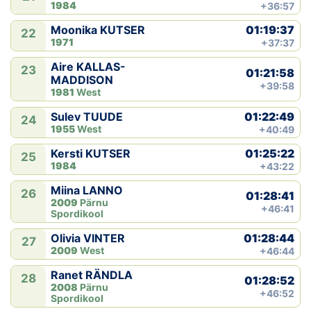
1984
+36:57
01:19:37
Moonika KUTSER
22
1971
+37:37
Aire KALLAS-
23
01:21:58
MADDISON
+39:58
1981
West
01:22:49
Sulev TUUDE
24
1955
West
+40:49
01:25:22
Kersti KUTSER
25
1984
+43:22
Miina LANNO
26
01:28:41
2009
Pärnu
+46:41
Spordikool
01:28:44
Olivia VINTER
27
2009
West
+46:44
Ranet RÄNDLA
28
01:28:52
2008
Pärnu
+46:52
Spordikool