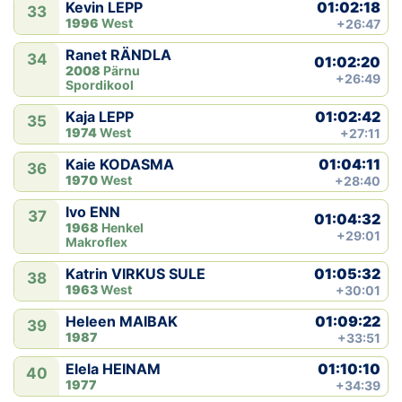
01:02:18
Kevin LEPP
33
1996
West
+26:47
Ranet RÄNDLA
34
01:02:20
2008
Pärnu
+26:49
Spordikool
01:02:42
Kaja LEPP
35
1974
West
+27:11
01:04:11
Kaie KODASMA
36
1970
West
+28:40
Ivo ENN
37
01:04:32
1968
Henkel
+29:01
Makroflex
01:05:32
Katrin VIRKUS SULE
38
1963
West
+30:01
01:09:22
Heleen MAIBAK
39
1987
+33:51
01:10:10
Elela HEINAM
40
1977
+34:39