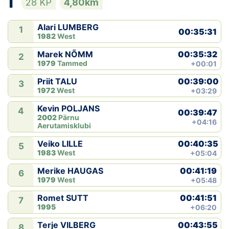
1
28 KP
4,80km
Klubid
Alari LUMBERG
1
00:35:31
1982
West
Suletud maastikud
00:35:32
Marek NÕMM
2
1979
Tammed
+00:01
Püsirajad
00:39:00
Priit TALU
3
1972
West
+03:29
Ajalugu
Kevin POLJANS
4
00:39:47
Koolitused
2002
Pärnu
+04:16
Aerutamisklubi
00:40:35
Veiko LILLE
5
OTSI
1983
West
+05:04
00:41:19
Merike HAUGAS
6
1979
West
+05:48
00:41:51
Romet SUTT
7
1995
+06:20
00:43:55
Terje VILBERG
8