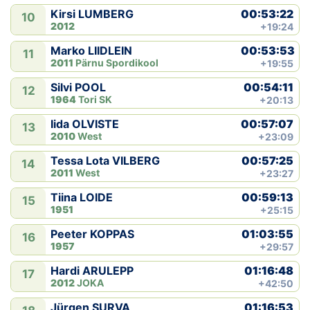
00:53:22
Kirsi LUMBERG
10
2012
+19:24
00:53:53
Marko LIIDLEIN
11
2011
Pärnu Spordikool
+19:55
00:54:11
Silvi POOL
12
1964
Tori SK
+20:13
00:57:07
Iida OLVISTE
13
2010
West
+23:09
00:57:25
Tessa Lota VILBERG
14
2011
West
+23:27
00:59:13
Tiina LOIDE
15
1951
+25:15
01:03:55
Peeter KOPPAS
16
1957
+29:57
01:16:48
Hardi ARULEPP
17
2012
JOKA
+42:50
01:16:53
Jürgen SURVA