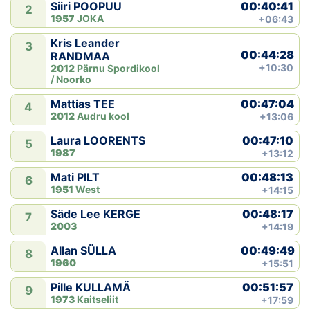
00:40:41
Siiri POOPUU
2
1957
JOKA
+06:43
Kris Leander
3
00:44:28
RANDMAA
+10:30
2012
Pärnu Spordikool
/ Noorko
00:47:04
Mattias TEE
4
2012
Audru kool
+13:06
00:47:10
Laura LOORENTS
5
1987
+13:12
00:48:13
Mati PILT
6
1951
West
+14:15
00:48:17
Säde Lee KERGE
7
2003
+14:19
00:49:49
Allan SÜLLA
8
1960
+15:51
00:51:57
Pille KULLAMÄ
9
1973
Kaitseliit
+17:59