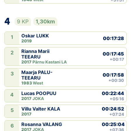
4
9 KP
1,30km
Oskar LUKK
1
00:17:28
2019
Rianna Marii
2
00:17:45
TEEARU
+00:17
2017
Pärnu Kastani LA
Maarja PALU-
3
00:17:58
TEEARU
+00:30
1983
West
00:22:44
Lucas POOPUU
4
2017
JOKA
+05:16
00:24:52
Villu Valter KALA
5
2017
+07:24
00:25:04
Rosanna VALANG
6
2017
JOKA
+07:36