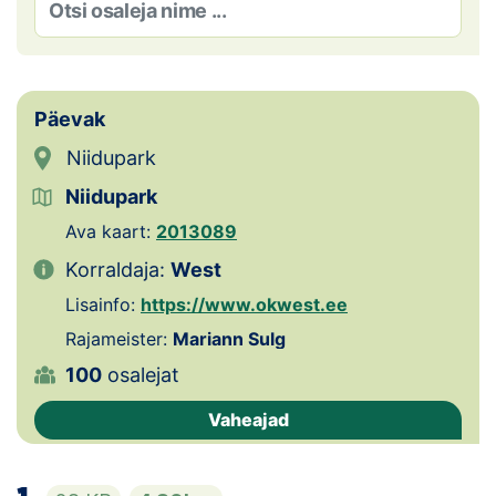
Loha
Kontakt
EOL
Päevak
Niidupark
Galerii
Niidupark
Kaardid
Ava kaart:
2013089
Kalender
Korraldaja:
West
Lisainfo:
https://www.okwest.ee
Koondised
Rajameister:
Mariann Sulg
100
osalejat
Tule klubisse!
Vaheajad
Tulemused
Dokumendid