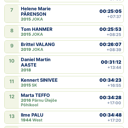
Helene Marie
7
00:25:05
PÄRENSON
+07:37
2015
JOKA
00:25:53
Tom HANMER
8
2015
JOKA
+08:25
00:26:07
Brittel VALANG
9
2019
JOKA
+08:39
Daniel Martin
10
00:31:12
AASTE
+13:44
2018
00:34:23
Kennert SINIVEE
11
2015
SK
+16:55
Marta TEFFO
12
00:34:28
2016
Pärnu Ülejõe
+17:00
Põhikool
00:34:48
Ilme PALU
13
1944
West
+17:20