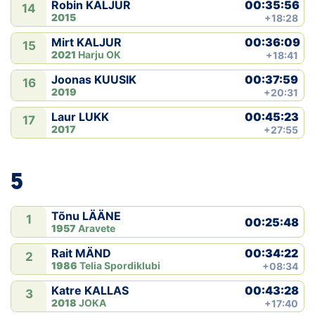
00:35:56
Robin KALJUR
14
2015
+18:28
00:36:09
Mirt KALJUR
15
2021
Harju OK
+18:41
00:37:59
Joonas KUUSIK
16
2019
+20:31
00:45:23
Laur LUKK
17
2017
+27:55
5
Tõnu LÄÄNE
1
00:25:48
1957
Aravete
00:34:22
Rait MÄND
2
1986
Telia Spordiklubi
+08:34
00:43:28
Katre KALLAS
3
2018
JOKA
+17:40