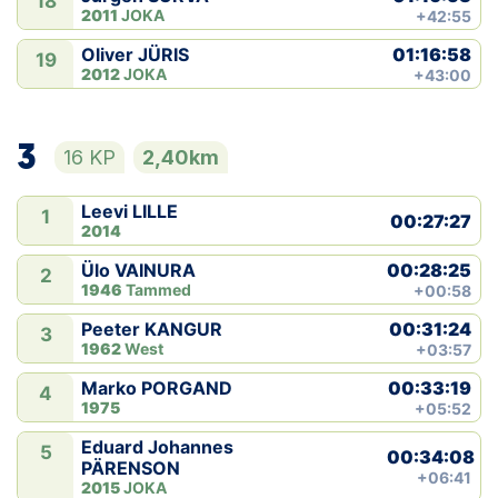
18
2011
JOKA
+42:55
01:16:58
Oliver JÜRIS
19
2012
JOKA
+43:00
3
16 KP
2,40km
Leevi LILLE
1
00:27:27
2014
00:28:25
Ülo VAINURA
2
1946
Tammed
+00:58
00:31:24
Peeter KANGUR
3
1962
West
+03:57
00:33:19
Marko PORGAND
4
1975
+05:52
Eduard Johannes
5
00:34:08
PÄRENSON
+06:41
2015
JOKA