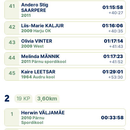
Andero Stig
41
01:15:58
SAARPERE
+40:27
2011
01:16:06
Liis-Marie KALJUR
42
2009
Harju OK
+40:35
01:17:14
Olivia VINTER
43
2009
West
+41:43
01:17:23
Melinda MÄNNIK
44
2011
Pärnu spordikool
+41:52
01:29:01
Kaire LEETSAR
45
1964
Audru kool
+53:30
2
19 KP
3,60km
Herwin VÄLJAMÄE
1
00:33:58
2010
Pärnu
Spordikool