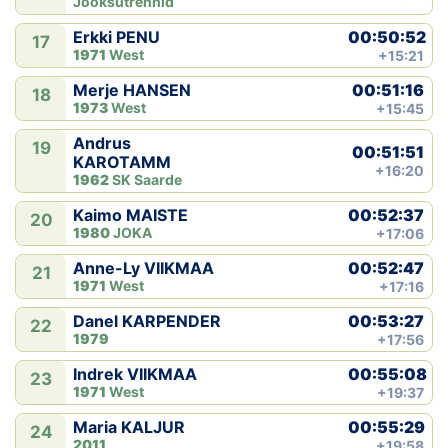
Jooksutrennid
00:50:52
Erkki PENU
17
1971
West
+15:21
00:51:16
Merje HANSEN
18
1973
West
+15:45
Andrus
19
00:51:51
KAROTAMM
+16:20
1962
SK Saarde
00:52:37
Kaimo MAISTE
20
1980
JOKA
+17:06
00:52:47
Anne-Ly VIIKMAA
21
1971
West
+17:16
00:53:27
Danel KARPENDER
22
1979
+17:56
00:55:08
Indrek VIIKMAA
23
1971
West
+19:37
00:55:29
Maria KALJUR
24
2011
+19:58