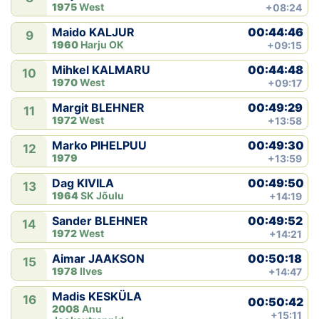
1975
West
+08:24
00:44:46
Maido KALJUR
9
1960
Harju OK
+09:15
00:44:48
Mihkel KALMARU
10
1970
West
+09:17
00:49:29
Margit BLEHNER
11
1972
West
+13:58
00:49:30
Marko PIHELPUU
12
1979
+13:59
00:49:50
Dag KIVILA
13
1964
SK Jõulu
+14:19
00:49:52
Sander BLEHNER
14
1972
West
+14:21
00:50:18
Aimar JAAKSON
15
1978
Ilves
+14:47
Madis KESKÜLA
16
00:50:42
2008
Anu
+15:11