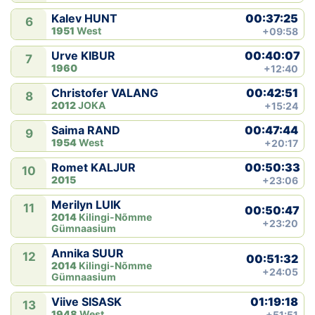
00:37:25
Kalev HUNT
6
1951
West
+09:58
00:40:07
Urve KIBUR
7
1960
+12:40
00:42:51
Christofer VALANG
8
2012
JOKA
+15:24
00:47:44
Saima RAND
9
1954
West
+20:17
00:50:33
Romet KALJUR
10
2015
+23:06
Merilyn LUIK
11
00:50:47
2014
Kilingi-Nõmme
+23:20
Gümnaasium
Annika SUUR
12
00:51:32
2014
Kilingi-Nõmme
+24:05
Gümnaasium
01:19:18
Viive SISASK
13
1948
West
+51:51