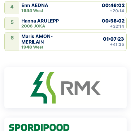
00:46:02
Enn AEDNA
4
1944
West
+20:14
00:58:02
Hanna ARULEPP
5
2006
JOKA
+32:14
Maris AMON-
6
01:07:23
MERILAIN
+41:35
1948
West