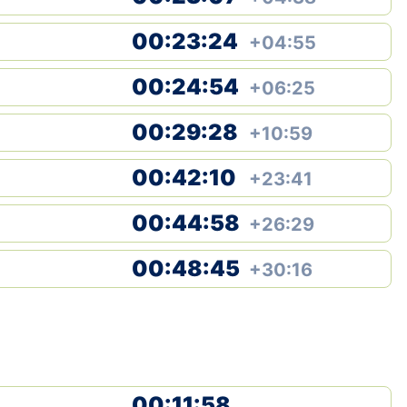
Klubid
00:23:24
+04:55
Suletud maastikud
00:24:54
+06:25
Püsirajad
00:29:28
+10:59
Ajalugu
00:42:10
+23:41
Koolitused
00:44:58
+26:29
00:48:45
+30:16
OTSI
00:11:58