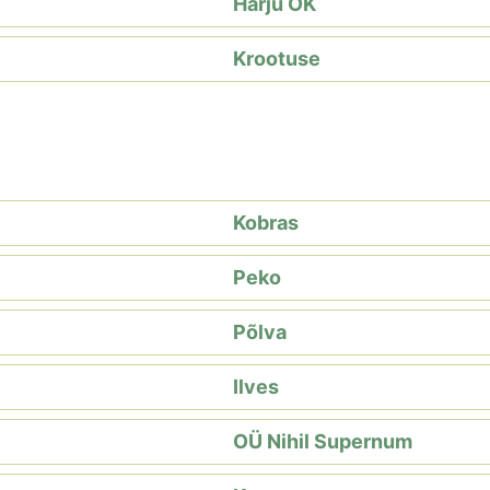
Harju OK
Krootuse
Kobras
Peko
Põlva
Ilves
OÜ Nihil Supernum