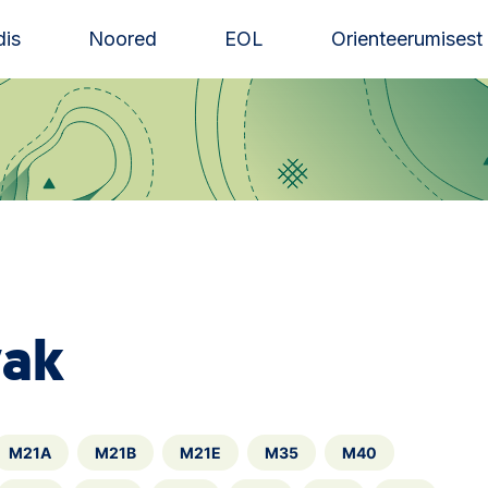
is
Noored
EOL
Orienteerumisest
vak
M21A
M21B
M21E
M35
M40