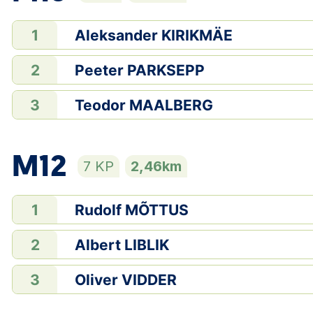
Aleksander KIRIKMÄE
1
Peeter PARKSEPP
2
Teodor MAALBERG
3
M12
7 KP
2,46km
Rudolf MÕTTUS
1
Albert LIBLIK
2
Oliver VIDDER
3