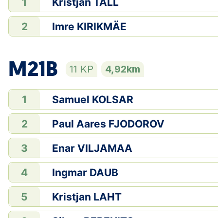
Kristjan TÄLL
1
Imre KIRIKMÄE
2
M21B
11 KP
4,92km
Samuel KOLSAR
1
Paul Aares FJODOROV
2
Enar VILJAMAA
3
Ingmar DAUB
4
Kristjan LAHT
5