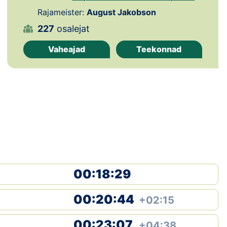
Loha
Rajameister:
August Jakobson
Kontakt
227
osalejat
Vaheajad
Teekonnad
EOL
Galerii
Kaardid
Kalender
Koondised
00:18:29
Tule klubisse!
Tulemused
00:20:44
+02:15
Dokumendid
00:23:07
+04:38