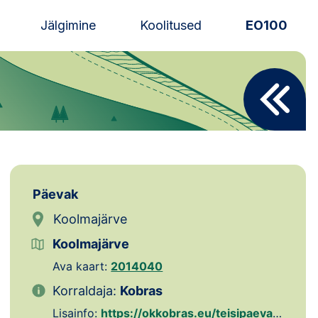
Jälgimine
Koolitused
EO100
Uudised
Alustajale
Orienteerujale
Eesti Orienteerumine 100!
Päevak
Toetamine
Koolmajärve
Koolmajärve
Telli litsents!
Ava kaart:
2014040
Noored
Korraldaja:
Kobras
Lisainfo:
https://okkobras.eu/teisipaevakud/