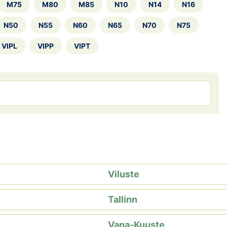
M75
M80
M85
N10
N14
N16
N50
N55
N60
N65
N70
N75
VIPL
VIPP
VIPT
Viluste
Tallinn
Vana-Kuuste