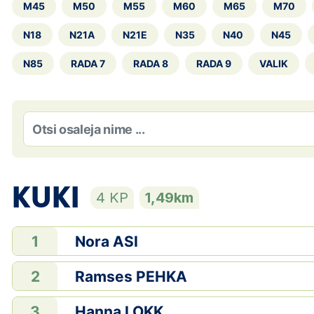
M45
M50
M55
M60
M65
M70
N18
N21A
N21E
N35
N40
N45
N85
RADA 7
RADA 8
RADA 9
VALIK
KUKI
4 KP
1,49km
Nora ASI
1
Ramses PEHKA
2
Hanna LOKK
3