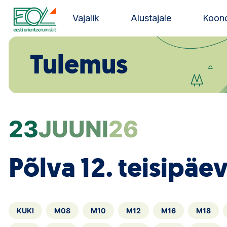
Liigu
sisu
Vajalik
Alustajale
Koond
juurde
Estonian Orienteering Federation
Tulemus
23
JUUNI
26
Põlva 12. teisipäe
KUKI
M08
M10
M12
M16
M18