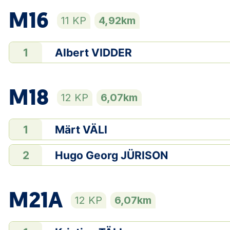
M16
11 KP
4,92km
Albert VIDDER
1
M18
12 KP
6,07km
Märt VÄLI
1
Hugo Georg JÜRISON
2
M21A
12 KP
6,07km