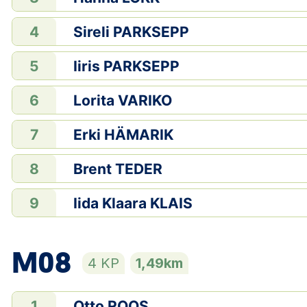
Sireli PARKSEPP
4
Iiris PARKSEPP
5
Lorita VARIKO
6
Erki HÄMARIK
7
Brent TEDER
8
Iida Klaara KLAIS
9
M08
4 KP
1,49km
Otto ROOS
1