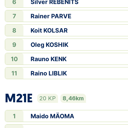
Silver REBENITS
6
Rainer PARVE
7
Koit KOLSAR
8
Oleg KOSHIK
9
Rauno KENK
10
Raino LIBLIK
11
M21E
20 KP
8,46km
Maido MÄOMA
1