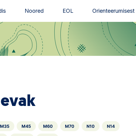
is
Noored
EOL
Orienteerumisest
äevak
M35
M45
M60
M70
N10
N14