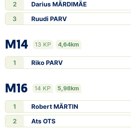
Darius MÄRDIMÄE
2
Ruudi PARV
3
M14
13 KP
4,64km
Riko PARV
1
M16
14 KP
5,98km
Robert MÄRTIN
1
Ats OTS
2