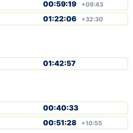
00:59:19
+09:43
Klubid
01:22:06
+32:30
Suletud maastikud
Püsirajad
Ajalugu
01:42:57
Koolitused
OTSI
00:40:33
00:51:28
+10:55