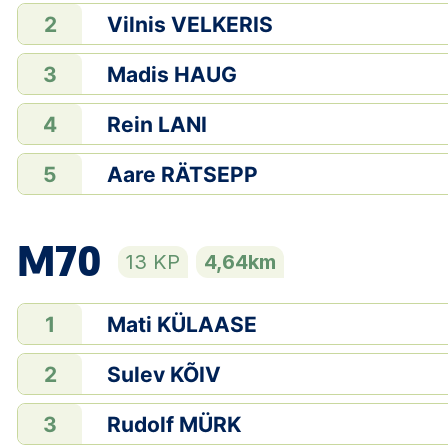
Vilnis VELKERIS
2
Madis HAUG
3
Rein LANI
4
Aare RÄTSEPP
5
M70
13 KP
4,64km
Mati KÜLAASE
1
Sulev KÕIV
2
Rudolf MÜRK
3