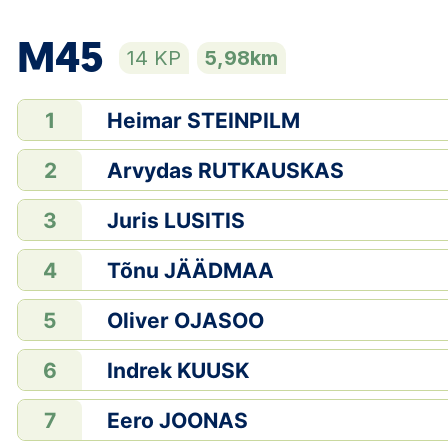
M45
14 KP
5,98km
Heimar STEINPILM
1
Arvydas RUTKAUSKAS
2
Juris LUSITIS
3
Tõnu JÄÄDMAA
4
Oliver OJASOO
5
Indrek KUUSK
6
Eero JOONAS
7