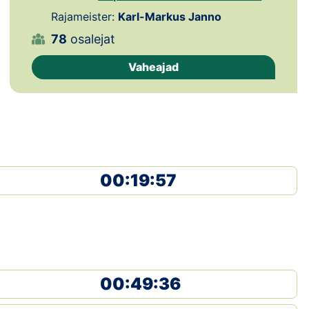
Loha
Rajameister:
Karl-Markus Janno
Kontakt
78
osalejat
Vaheajad
EOL
Galerii
Kaardid
Kalender
00:19:57
Koondised
Tule klubisse!
Tulemused
00:49:36
Dokumendid