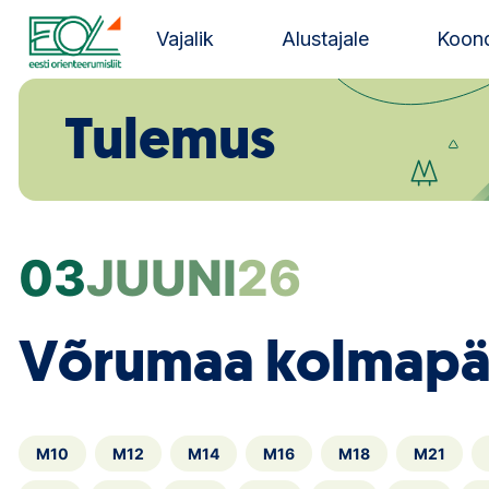
Liigu
sisu
Vajalik
Alustajale
Koond
juurde
Estonian Orienteering Federation
Tulemus
03
JUUNI
26
Võrumaa kolmap
M10
M12
M14
M16
M18
M21