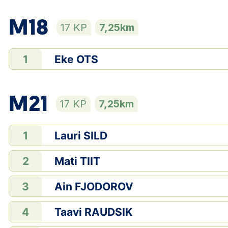
M18
17 KP
7,25km
Eke OTS
1
M21
17 KP
7,25km
Lauri SILD
1
Mati TIIT
2
Ain FJODOROV
3
Taavi RAUDSIK
4