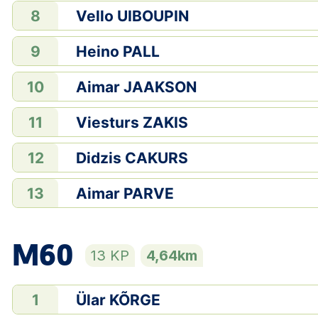
Vello UIBOUPIN
8
Heino PALL
9
Aimar JAAKSON
10
Viesturs ZAKIS
11
Didzis CAKURS
12
Aimar PARVE
13
M60
13 KP
4,64km
Ülar KÕRGE
1