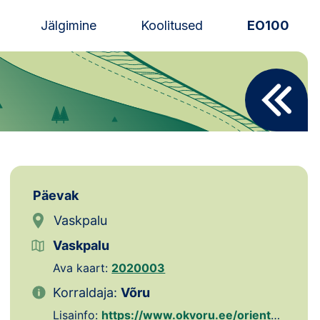
Jälgimine
Koolitused
EO100
Uudised
Alustajale
Orienteerujale
Eesti Orienteerumine 100!
Päevak
Toetamine
Vaskpalu
Vaskpalu
Telli litsents!
Ava kaart:
2020003
Noored
Korraldaja:
Võru
Lisainfo:
https://www.okvoru.ee/orienteerumispaevakud/