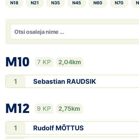
N18
N21
N35
N45
N60
N70
N
M10
7 KP
2,04km
Sebastian RAUDSIK
1
M12
9 KP
2,75km
Rudolf MÕTTUS
1