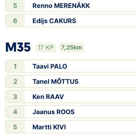
Renno MERENÄKK
5
Edijs CAKURS
6
M35
17 KP
7,25km
Taavi PALO
1
Tanel MÕTTUS
2
Ken RAAV
3
Jaanus ROOS
4
Martti KIVI
5