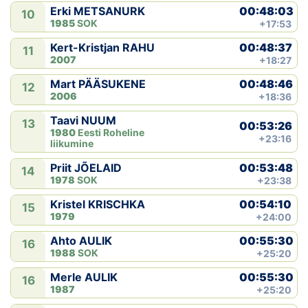
00:48:03
Erki METSANURK
10
1985
SOK
+17:53
00:48:37
Kert-Kristjan RAHU
11
2007
+18:27
00:48:46
Mart PÄÄSUKENE
12
2006
+18:36
Taavi NUUM
13
00:53:26
1980
Eesti Roheline
+23:16
liikumine
00:53:48
Priit JÕELAID
14
1978
SOK
+23:38
00:54:10
Kristel KRISCHKA
15
1979
+24:00
00:55:30
Ahto AULIK
16
1988
SOK
+25:20
00:55:30
Merle AULIK
16
1987
+25:20