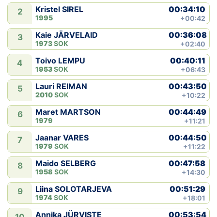
00:34:10
Kristel SIREL
2
1995
+00:42
00:36:08
Kaie JÄRVELAID
3
1973
SOK
+02:40
00:40:11
Toivo LEMPU
4
1953
SOK
+06:43
00:43:50
Lauri REIMAN
5
2010
SOK
+10:22
00:44:49
Maret MARTSON
6
1979
+11:21
00:44:50
Jaanar VARES
7
1979
SOK
+11:22
00:47:58
Maido SELBERG
8
1958
SOK
+14:30
00:51:29
Liina SOLOTARJEVA
9
1974
SOK
+18:01
00:53:54
Annika JÜRVISTE