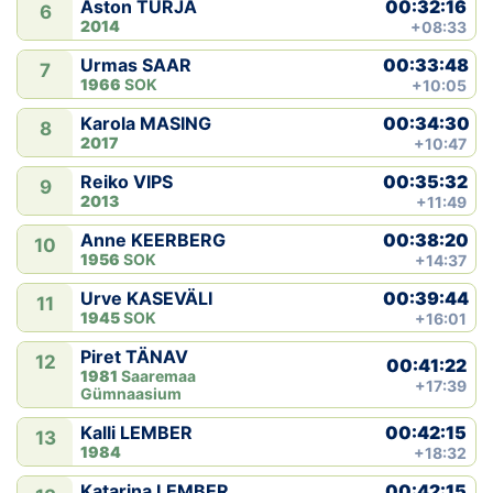
00:32:16
Aston TURJA
6
2014
+08:33
00:33:48
Urmas SAAR
7
1966
SOK
+10:05
00:34:30
Karola MASING
8
2017
+10:47
00:35:32
Reiko VIPS
9
2013
+11:49
00:38:20
Anne KEERBERG
10
1956
SOK
+14:37
00:39:44
Urve KASEVÄLI
11
1945
SOK
+16:01
Piret TÄNAV
12
00:41:22
1981
Saaremaa
+17:39
Gümnaasium
00:42:15
Kalli LEMBER
13
1984
+18:32
00:42:15
Katarina LEMBER