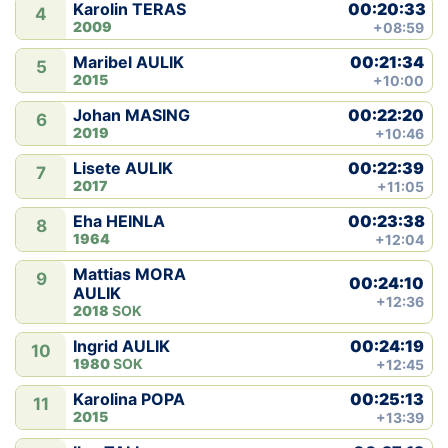
00:20:33
Karolin TERAS
4
2009
+08:59
00:21:34
Maribel AULIK
5
2015
+10:00
00:22:20
Johan MASING
6
2019
+10:46
00:22:39
Lisete AULIK
7
2017
+11:05
00:23:38
Eha HEINLA
8
1964
+12:04
Mattias MORA
9
00:24:10
AULIK
+12:36
2018
SOK
00:24:19
Ingrid AULIK
10
1980
SOK
+12:45
00:25:13
Karolina POPA
11
2015
+13:39