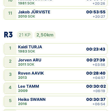
10
1981
SOK
+20:26
00:53:55
Jakob JÜRVISTE
11
2010
SOK
+20:27
R3
21 KP
2,50km
Kaidi TURJA
1
00:23:43
1983
SOK
00:27:39
Jorven ARU
2
2011
SOK
+03:56
00:28:40
Roven AAVIK
3
2013
+04:57
00:30:02
Lee TAMM
4
2009
+06:19
00:30:37
Heiko SWANN
5
2016
+06:54