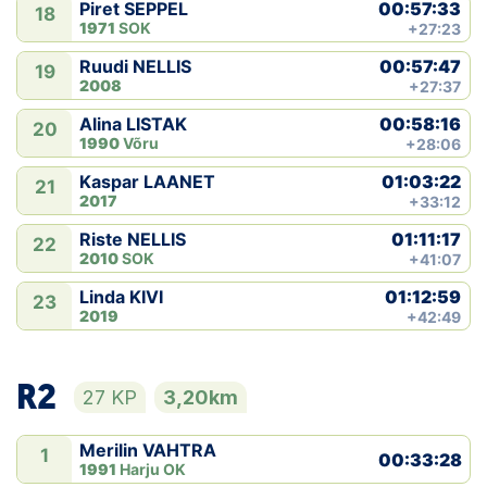
00:57:33
Piret SEPPEL
18
1971
SOK
+27:23
00:57:47
Ruudi NELLIS
19
2008
+27:37
00:58:16
Alina LISTAK
20
1990
Võru
+28:06
01:03:22
Kaspar LAANET
21
2017
+33:12
01:11:17
Riste NELLIS
22
2010
SOK
+41:07
01:12:59
Linda KIVI
23
2019
+42:49
R2
27 KP
3,20km
Merilin VAHTRA
1
00:33:28
1991
Harju OK