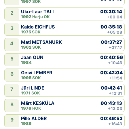
1997
SOK
Klubid
00:30:14
Uku-Laur TALI
2
1992
Harju OK
+00:04
Suletud maastikud
00:35:18
Kaido EICHFUS
3
1975
SOK
+05:08
Püsirajad
00:37:27
Mati METSANURK
4
1962
SOK
+07:17
Ajalugu
00:40:56
Jaan ÕUN
5
1984
+10:46
Koolitused
00:42:04
Geivi LEMBER
6
1995
SOK
+11:54
OTSI
00:42:41
Jüri LINDE
7
1971
SOK
+12:31
00:43:13
Märt KESKÜLA
8
1976
HOK
+13:03
00:46:53
Pille ALDER
9
1986
+16:43