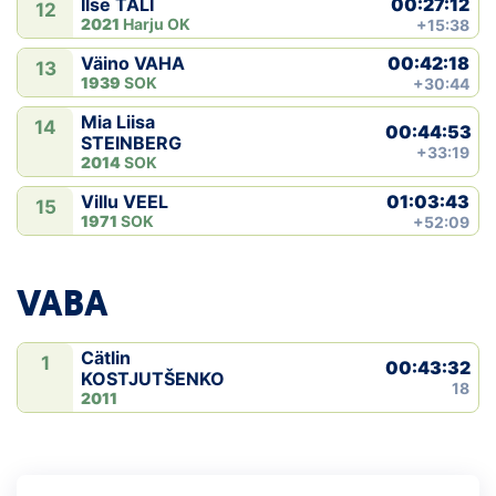
00:27:12
Ilse TALI
12
2021
Harju OK
+15:38
00:42:18
Väino VAHA
13
1939
SOK
+30:44
Mia Liisa
14
00:44:53
STEINBERG
+33:19
2014
SOK
01:03:43
Villu VEEL
15
1971
SOK
+52:09
VABA
Cätlin
1
00:43:32
KOSTJUTŠENKO
18
2011