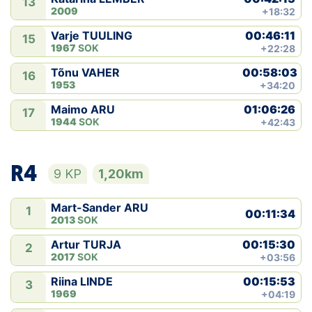
13
2009
+18:32
00:46:11
Varje TUULING
15
1967
SOK
+22:28
00:58:03
Tõnu VAHER
16
1953
+34:20
01:06:26
Maimo ARU
17
1944
SOK
+42:43
R4
9 KP
1,20km
Mart-Sander ARU
1
00:11:34
2013
SOK
00:15:30
Artur TURJA
2
2017
SOK
+03:56
00:15:53
Riina LINDE
3
1969
+04:19