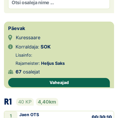
Loha
Kontakt
EOL
Päevak
Kuressaare
Galerii
Korraldaja:
SOK
Kaardid
Lisainfo:
Rajameister:
Heljus Saks
Kalender
67
osalejat
Koondised
Vaheajad
Tule klubisse!
R1
40 KP
4,40km
Tulemused
Dokumendid
Jaen OTS
1
00:30:10