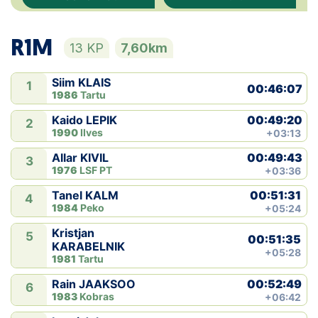
Klubid
R1M
13 KP
7,60km
Suletud maastikud
Siim KLAIS
1
00:46:07
Püsirajad
1986
Tartu
00:49:20
Kaido LEPIK
2
Ajalugu
1990
Ilves
+03:13
00:49:43
Allar KIVIL
3
Koolitused
1976
LSF PT
+03:36
00:51:31
Tanel KALM
4
1984
Peko
+05:24
OTSI
Kristjan
5
00:51:35
KARABELNIK
+05:28
1981
Tartu
00:52:49
Rain JAAKSOO
6
1983
Kobras
+06:42