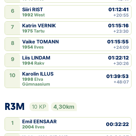
01:12:41
Siiri RIST
6
1992
West
+20:55
01:15:16
Katrin VERNIK
7
1975
Tartu
+23:30
01:15:55
Vaike TOMANN
8
1954
Ilves
+24:09
01:22:12
Liis LINDAM
9
1994
Rakv
+30:26
Karolin ILLUS
10
01:39:53
1998
Elva
+48:07
Gümnaasium
R3M
10 KP
4,30km
Emil EENSAAR
1
00:32:22
2004
Ilves