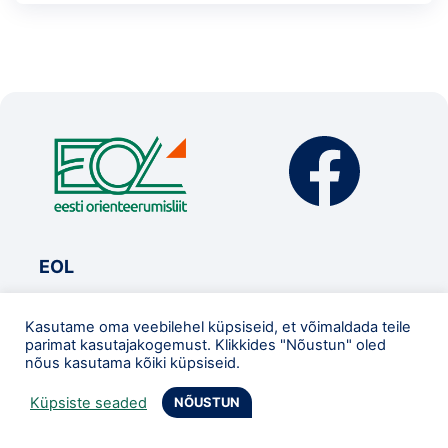
EOL
Orienteerujale
Kasutame oma veebilehel küpsiseid, et võimaldada teile
Alustajale
parimat kasutajakogemust. Klikkides "Nõustun" oled
nõus kasutama kõiki küpsiseid.
Koondis
Uudised
Küpsiste seaded
NÕUSTUN
Ajalugu