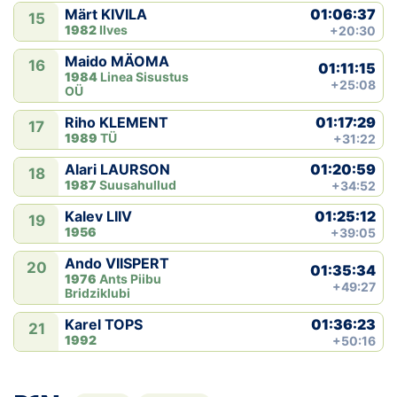
01:06:37
Märt KIVILA
15
1982
Ilves
+20:30
Maido MÄOMA
16
01:11:15
1984
Linea Sisustus
+25:08
OÜ
01:17:29
Riho KLEMENT
17
1989
TÜ
+31:22
01:20:59
Alari LAURSON
18
1987
Suusahullud
+34:52
01:25:12
Kalev LIIV
19
1956
+39:05
Ando VIISPERT
20
01:35:34
1976
Ants Piibu
+49:27
Bridziklubi
01:36:23
Karel TOPS
21
1992
+50:16