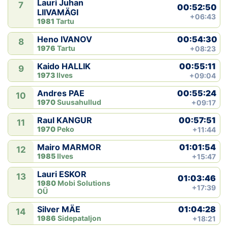
Lauri Juhan
7
00:52:50
LIIVAMÄGI
+06:43
1981
Tartu
00:54:30
Heno IVANOV
8
1976
Tartu
+08:23
00:55:11
Kaido HALLIK
9
1973
Ilves
+09:04
00:55:24
Andres PAE
10
1970
Suusahullud
+09:17
00:57:51
Raul KANGUR
11
1970
Peko
+11:44
01:01:54
Mairo MARMOR
12
1985
Ilves
+15:47
Lauri ESKOR
13
01:03:46
1980
Mobi Solutions
+17:39
OÜ
01:04:28
Silver MÄE
14
1986
Sidepataljon
+18:21