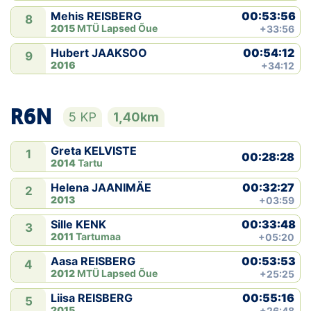
00:53:56
Mehis REISBERG
8
2015
MTÜ Lapsed Õue
+33:56
00:54:12
Hubert JAAKSOO
9
2016
+34:12
R6N
5 KP
1,40km
Greta KELVISTE
1
00:28:28
2014
Tartu
00:32:27
Helena JAANIMÄE
2
2013
+03:59
00:33:48
Sille KENK
3
2011
Tartumaa
+05:20
00:53:53
Aasa REISBERG
4
2012
MTÜ Lapsed Õue
+25:25
00:55:16
Liisa REISBERG
5
2015
+26:48