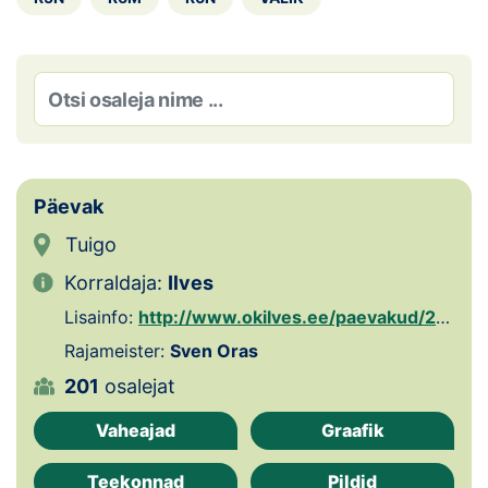
Loha
Kontakt
EOL
Galerii
Päevak
Kaardid
Tuigo
Kalender
Korraldaja:
Ilves
Koondised
Lisainfo:
http://www.okilves.ee/paevakud/2018/index.php
Rajameister:
Sven Oras
Tule klubisse!
201
osalejat
Tulemused
Vaheajad
Graafik
Dokumendid
Teekonnad
Pildid