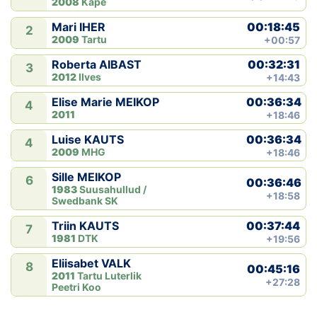
2008
Kape
00:18:45
Mari IHER
2
2009
Tartu
+00:57
00:32:31
Roberta AIBAST
3
2012
Ilves
+14:43
00:36:34
Elise Marie MEIKOP
4
2011
+18:46
00:36:34
Luise KAUTS
4
2009
MHG
+18:46
Sille MEIKOP
6
00:36:46
1983
Suusahullud /
+18:58
Swedbank SK
00:37:44
Triin KAUTS
7
1981
DTK
+19:56
Eliisabet VALK
8
00:45:16
2011
Tartu Luterlik
+27:28
Peetri Koo