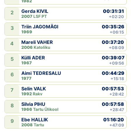
1982
00:31:31
Gerda KIVIL
2
2007
LSF PT
+02:20
00:35:26
Triin JAGOMÄGI
3
1969
+06:15
00:37:20
Mareli VAHER
4
2006
Katoliku
+08:09
00:39:07
Külli ADER
5
1967
+09:56
00:44:29
Aimi TEDRESALU
6
1977
+15:18
00:57:53
Selin VALK
7
1992
Rakv
+28:42
00:57:58
Silvia PIHU
8
1966
Tartu Ülikool
+28:47
01:16:20
Ebe HALLIK
9
2008
Tartu
+47:09