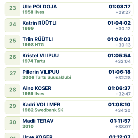
01:03:17
Ülle PÕLDOJA
23
1958
Ilves
+29:27
01:04:02
Katrin RÜÜTLI
24
1999
+30:12
01:04:03
Triin RÜÜTLI
25
1998
HTG
+30:13
01:05:54
Kristel VILIPUU
26
1974
Tartu
+32:04
01:06:18
Pillerin VILIPUU
27
2006
Tartu Suusaklubi
+32:28
01:06:37
Aino KOSER
28
1959
Ilves
+32:47
01:08:10
Kadri VOLLMER
29
1982
Swedbank SK
+34:20
01:11:57
Madli TERAV
30
2010
+38:07
01:12:07
Urve KOGER