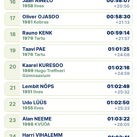
00:58:07
Jaan AINELO
16
1958
Ilves
+20:50
00:58:30
Oliver OJASOO
17
1981
Kobras
+21:13
00:59:14
Rauno KENK
18
1979
Tartu
+21:57
01:01:25
Taavi PAE
19
1976
Tartu
+24:08
Kaarel KURESOO
20
01:02:16
1999
Hugo Treffneri
+24:59
Gümnaasium
01:02:49
Lembit NÖPS
21
1951
Ilves
+25:32
01:02:50
Udo LÜÜS
22
1955
Ilves
+25:33
01:03:22
Alan NEEME
23
1986
KVÜÕA
+26:05
Harri VIHALEMM
24