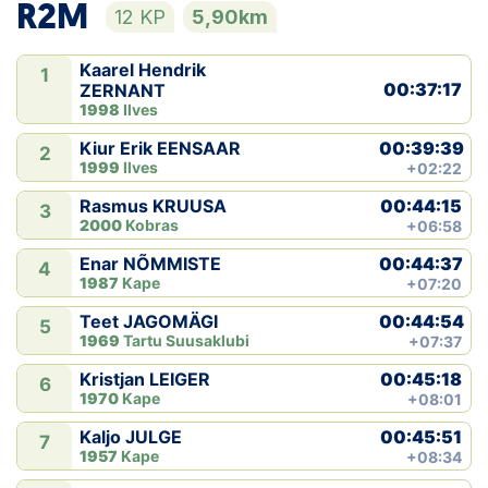
R2M
12 KP
5,90km
Kaarel Hendrik
1
00:37:17
ZERNANT
1998
Ilves
00:39:39
Kiur Erik EENSAAR
2
1999
Ilves
+02:22
00:44:15
Rasmus KRUUSA
3
2000
Kobras
+06:58
00:44:37
Enar NÕMMISTE
4
1987
Kape
+07:20
00:44:54
Teet JAGOMÄGI
5
1969
Tartu Suusaklubi
+07:37
00:45:18
Kristjan LEIGER
6
1970
Kape
+08:01
00:45:51
Kaljo JULGE
7
1957
Kape
+08:34