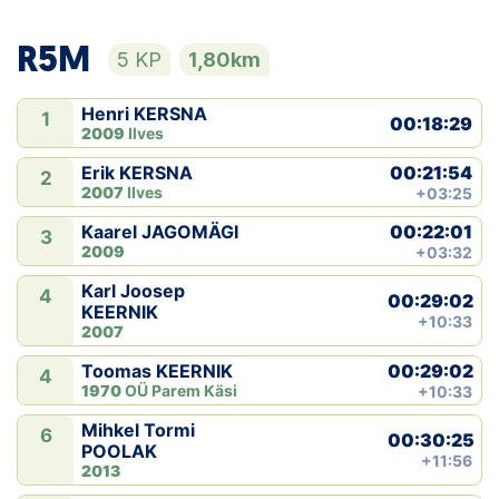
R5M
5 KP
1,80km
Henri KERSNA
1
00:18:29
2009
Ilves
00:21:54
Erik KERSNA
2
2007
Ilves
+03:25
00:22:01
Kaarel JAGOMÄGI
3
2009
+03:32
Karl Joosep
4
00:29:02
KEERNIK
+10:33
2007
00:29:02
Toomas KEERNIK
4
1970
OÜ Parem Käsi
+10:33
Mihkel Tormi
6
00:30:25
POOLAK
+11:56
2013