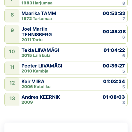
1983
Harjumaa
8
00:53:32
Maarika TAMM
8
1972
Tartumaa
7
Joel Martin
9
00:48:08
TENNISBERG
6
2011
Tartu
01:04:22
Tekla LIIVAMÄGI
10
2015
Lalli küla
6
00:39:27
Peeter LIIVAMÄGI
11
2010
Kambja
5
01:02:34
Keir VIIRA
12
2006
Katoliku
5
01:08:03
Andres KEERNIK
13
2009
3