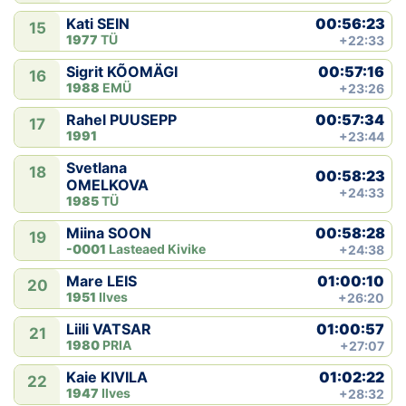
00:56:23
Kati SEIN
15
1977
TÜ
+22:33
00:57:16
Sigrit KÕOMÄGI
16
1988
EMÜ
+23:26
00:57:34
Rahel PUUSEPP
17
1991
+23:44
Svetlana
18
00:58:23
OMELKOVA
+24:33
1985
TÜ
00:58:28
Miina SOON
19
-0001
Lasteaed Kivike
+24:38
01:00:10
Mare LEIS
20
1951
Ilves
+26:20
01:00:57
Liili VATSAR
21
1980
PRIA
+27:07
01:02:22
Kaie KIVILA
22
1947
Ilves
+28:32