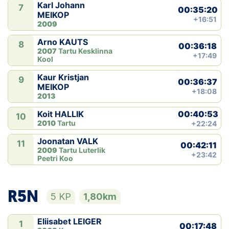
Karl Johann
7
00:35:20
MEIKOP
+16:51
2009
Arno KAUTS
8
00:36:18
2007
Tartu Kesklinna
+17:49
Kool
Kaur Kristjan
9
00:36:37
MEIKOP
+18:08
2013
00:40:53
Koit HALLIK
10
2010
Tartu
+22:24
Joonatan VALK
11
00:42:11
2009
Tartu Luterlik
+23:42
Peetri Koo
R5N
5 KP
1,80km
Eliisabet LEIGER
1
00:17:48