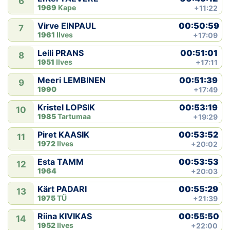
6
1969
Kape
+11:22
00:50:59
Virve EINPAUL
7
1961
Ilves
+17:09
00:51:01
Leili PRANS
8
1951
Ilves
+17:11
00:51:39
Meeri LEMBINEN
9
1990
+17:49
00:53:19
Kristel LOPSIK
10
1985
Tartumaa
+19:29
00:53:52
Piret KAASIK
11
1972
Ilves
+20:02
00:53:53
Esta TAMM
12
1964
+20:03
00:55:29
Kärt PADARI
13
1975
TÜ
+21:39
00:55:50
Riina KIVIKAS
14
1952
Ilves
+22:00