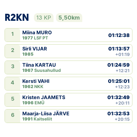
R2KN
13 KP
5,50km
Miina MURO
1
01:12:38
1977
LSF PT
01:13:57
Sirli VIJAR
2
1985
+01:19
01:24:59
Tiina KARTAU
3
1967
Suusahullud
+12:21
01:25:01
Kersti VAHI
4
1962
NKK
+12:23
01:32:49
Kristen JAAMETS
5
1996
EMÜ
+20:11
01:32:53
Maarja-Liisa JÄRVE
6
1991
Kaitseliit
+20:15