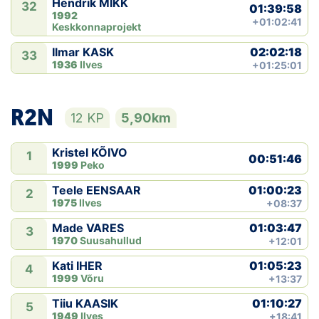
Hendrik MIKK
32
01:39:58
1992
+01:02:41
Keskkonnaprojekt
02:02:18
Ilmar KASK
33
1936
Ilves
+01:25:01
R2N
12 KP
5,90km
Kristel KÕIVO
1
00:51:46
1999
Peko
01:00:23
Teele EENSAAR
2
1975
Ilves
+08:37
01:03:47
Made VARES
3
1970
Suusahullud
+12:01
01:05:23
Kati IHER
4
1999
Võru
+13:37
01:10:27
Tiiu KAASIK
5
1949
Ilves
+18:41