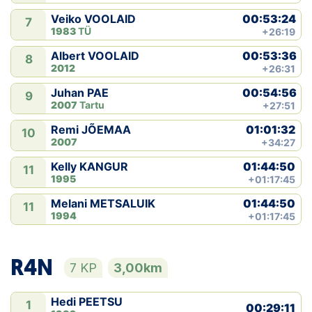
00:53:24
Veiko VOOLAID
7
1983
TÜ
+26:19
00:53:36
Albert VOOLAID
8
2012
+26:31
00:54:56
Juhan PAE
9
2007
Tartu
+27:51
01:01:32
Remi JÕEMAA
10
2007
+34:27
01:44:50
Kelly KANGUR
11
1995
+01:17:45
01:44:50
Melani METSALUIK
11
1994
+01:17:45
R4N
7 KP
3,00km
Hedi PEETSU
1
00:29:11