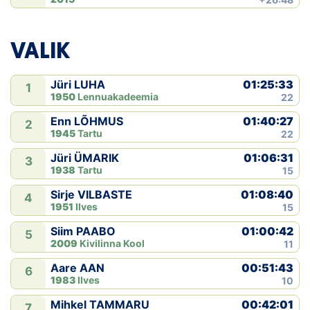
VALIK
01:25:33
Jüri LUHA
1
1950
Lennuakadeemia
22
01:40:27
Enn LÕHMUS
2
1945
Tartu
22
01:06:31
Jüri ÜMARIK
3
1938
Tartu
15
01:08:40
Sirje VILBASTE
4
1951
Ilves
15
01:00:42
Siim PAABO
5
2009
Kivilinna Kool
11
00:51:43
Aare AAN
6
1983
Ilves
10
00:42:01
Mihkel TAMMARU
7