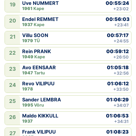
00:55:24
Uve NUMMERT
19
1961
Kape
+23:02
00:56:03
Endel REMMET
20
1937
Kape
+23:41
00:57:17
Villu SOON
21
1979
TÜ
+24:55
00:59:12
Rein PRANK
22
1949
Kape
+26:50
01:05:18
Avo EENSAAR
23
1947
Tartu
+32:56
01:06:12
Revo VILIPUU
24
1978
+33:50
01:06:29
Sander LEMBRA
25
1995
Võru
+34:07
01:06:53
Maldo KIKKULL
26
1937
+34:31
01:08:23
Frank VILIPUU
27