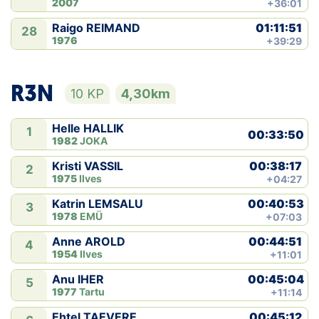
2007
+36:01
01:11:51
Raigo REIMAND
28
1976
+39:29
R3N
10 KP
4,30km
Helle HALLIK
1
00:33:50
1982
JOKA
00:38:17
Kristi VASSIL
2
1975
Ilves
+04:27
00:40:53
Katrin LEMSALU
3
1978
EMÜ
+07:03
00:44:51
Anne AROLD
4
1954
Ilves
+11:01
00:45:04
Anu IHER
5
1977
Tartu
+11:14
00:45:12
Ehtel TAEVERE