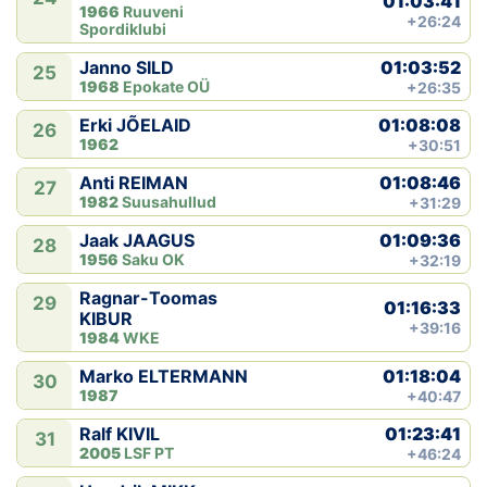
01:03:41
1966
Ruuveni
+26:24
Spordiklubi
01:03:52
Janno SILD
25
1968
Epokate OÜ
+26:35
01:08:08
Erki JÕELAID
26
1962
+30:51
01:08:46
Anti REIMAN
27
1982
Suusahullud
+31:29
01:09:36
Jaak JAAGUS
28
1956
Saku OK
+32:19
Ragnar-Toomas
29
01:16:33
KIBUR
+39:16
1984
WKE
01:18:04
Marko ELTERMANN
30
1987
+40:47
01:23:41
Ralf KIVIL
31
2005
LSF PT
+46:24