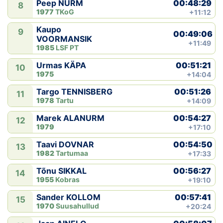
00:48:29
Peep NURM
8
1977
TKoG
+11:12
Kaupo
9
00:49:06
VOORMANSIK
+11:49
1985
LSF PT
00:51:21
Urmas KÄPA
10
1975
+14:04
00:51:26
Targo TENNISBERG
11
1978
Tartu
+14:09
00:54:27
Marek ALANURM
12
1979
+17:10
00:54:50
Taavi DOVNAR
13
1982
Tartumaa
+17:33
00:56:27
Tõnu SIKKAL
14
1955
Kobras
+19:10
00:57:41
Sander KOLLOM
15
1970
Suusahullud
+20:24