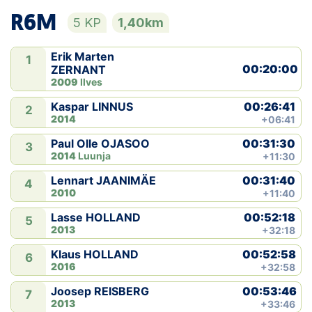
R6M
5 KP
1,40km
Erik Marten
1
00:20:00
ZERNANT
2009
Ilves
00:26:41
Kaspar LINNUS
2
2014
+06:41
00:31:30
Paul Olle OJASOO
3
2014
Luunja
+11:30
00:31:40
Lennart JAANIMÄE
4
2010
+11:40
00:52:18
Lasse HOLLAND
5
2013
+32:18
00:52:58
Klaus HOLLAND
6
2016
+32:58
00:53:46
Joosep REISBERG
7
2013
+33:46