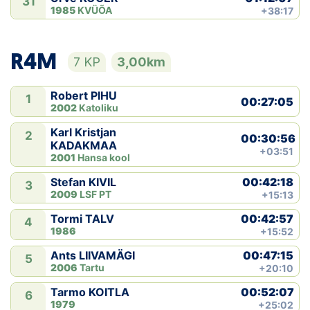
31
1985
KVÜÕA
+38:17
R4M
7 KP
3,00km
Robert PIHU
1
00:27:05
2002
Katoliku
Karl Kristjan
2
00:30:56
KADAKMAA
+03:51
2001
Hansa kool
00:42:18
Stefan KIVIL
3
2009
LSF PT
+15:13
00:42:57
Tormi TALV
4
1986
+15:52
00:47:15
Ants LIIVAMÄGI
5
2006
Tartu
+20:10
00:52:07
Tarmo KOITLA
6
1979
+25:02