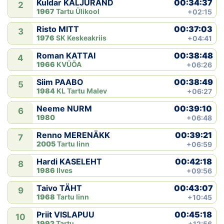
00:34:37
Kuldar KALJURAND
2
1967
Tartu Ülikool
+02:15
00:37:03
Risto MITT
3
1976
SK Keskeakriis
+04:41
00:38:48
Roman KATTAI
4
1966
KVÜÕA
+06:26
00:38:49
Siim PAABO
5
1984
KL Tartu Malev
+06:27
00:39:10
Neeme NURM
6
1980
+06:48
00:39:21
Renno MERENÄKK
7
2005
Tartu linn
+06:59
00:42:18
Hardi KASELEHT
8
1986
Ilves
+09:56
00:43:07
Taivo TÄHT
9
1968
Tartu linn
+10:45
00:45:18
Priit VISLAPUU
10
1992
Tartu
+12:56