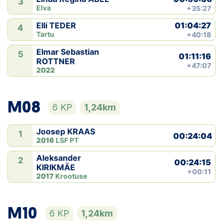
3
Elva
+35:27
01:04:27
Elli TEDER
4
Tartu
+40:18
Elmar Sebastian
5
01:11:16
ROTTNER
+47:07
2022
M08
6 KP
1,24km
Joosep KRAAS
1
00:24:04
2016
LSF PT
Aleksander
2
00:24:15
KIRIKMÄE
+00:11
2017
Krootuse
M10
6 KP
1,24km