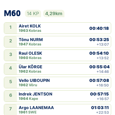
M60
14 KP
4,29km
Airet KOLK
1
00:40:18
1963
Kobras
00:53:25
Tõnu NURM
2
1947
Kobras
+13:07
00:54:10
Raul OLESK
3
1960
Kobras
+13:52
00:55:04
Ülar KÕRGE
4
1962
Kobras
+14:46
00:57:08
Vello UIBOUPIN
5
1962
Võru
+16:50
00:57:15
Indrek JENTSON
6
1964
Kape
+16:57
01:03:11
Argo LAANEMAA
7
1961
SWE
+22:53