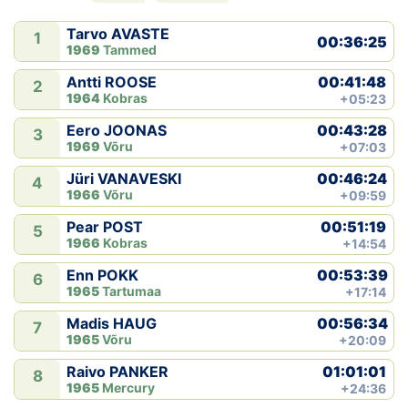
Tarvo AVASTE
1
00:36:25
1969
Tammed
00:41:48
Antti ROOSE
2
1964
Kobras
+05:23
00:43:28
Eero JOONAS
3
1969
Võru
+07:03
00:46:24
Jüri VANAVESKI
4
1966
Võru
+09:59
00:51:19
Pear POST
5
1966
Kobras
+14:54
00:53:39
Enn POKK
6
1965
Tartumaa
+17:14
00:56:34
Madis HAUG
7
1965
Võru
+20:09
01:01:01
Raivo PANKER
8
1965
Mercury
+24:36