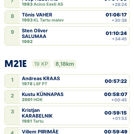
7
1983
Acino Eesti AS
+28:24
01:06:17
Tõnis VAHER
8
1993
KL Tartu malev
+30:38
Sten Oliver
9
01:10:24
SALUMAA
+34:45
1992
M21E
19 KP
8,18km
Andreas KRAAS
1
00:57:22
1978
LSF PT
00:58:07
Kustu KÜNNAPAS
2
2001
HOK
+00:45
Kristjan
3
00:59:15
KARABELNIK
+01:53
1981
Tartu
00:59:49
Villem PIIRIMÄE
4