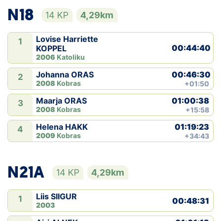
N18
14 KP
4,29km
Lovise Harriette
1
00:44:40
KOPPEL
2006
Katoliku
00:46:30
Johanna ORAS
2
2008
Kobras
+01:50
01:00:38
Maarja ORAS
3
2008
Kobras
+15:58
01:19:23
Helena HAKK
4
2009
Kobras
+34:43
N21A
14 KP
4,29km
Liis SIIGUR
1
00:48:31
2003