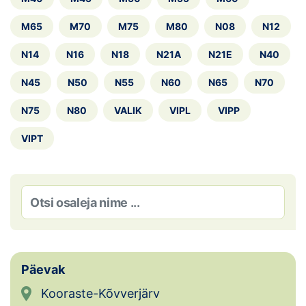
Loha
M65
M70
M75
M80
N08
N12
Kontakt
N14
N16
N18
N21A
N21E
N40
EOL
N45
N50
N55
N60
N65
N70
Galerii
N75
N80
VALIK
VIPL
VIPP
Kaardid
VIPT
Kalender
Koondised
Tule klubisse!
Tulemused
Päevak
Kooraste-Kõvverjärv
Dokumendid