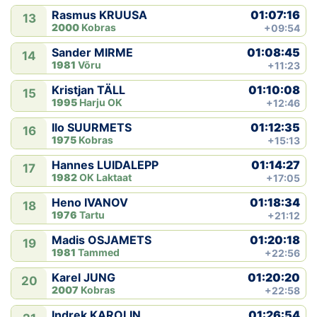
01:07:16
Rasmus KRUUSA
13
2000
Kobras
+09:54
01:08:45
Sander MIRME
14
1981
Võru
+11:23
01:10:08
Kristjan TÄLL
15
1995
Harju OK
+12:46
01:12:35
Ilo SUURMETS
16
1975
Kobras
+15:13
01:14:27
Hannes LUIDALEPP
17
1982
OK Laktaat
+17:05
01:18:34
Heno IVANOV
18
1976
Tartu
+21:12
01:20:18
Madis OSJAMETS
19
1981
Tammed
+22:56
01:20:20
Karel JUNG
20
2007
Kobras
+22:58
01:26:54
Indrek KAROLIN