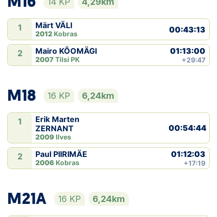
M16
14 KP
4,29km
Märt VÄLI
1
00:43:13
2012
Kobras
01:13:00
Mairo KÕOMÄGI
2
2007
Tilsi PK
+29:47
M18
16 KP
6,24km
Erik Marten
1
00:54:44
ZERNANT
2009
Ilves
01:12:03
Paul PIIRIMÄE
2
2006
Kobras
+17:19
M21A
16 KP
6,24km