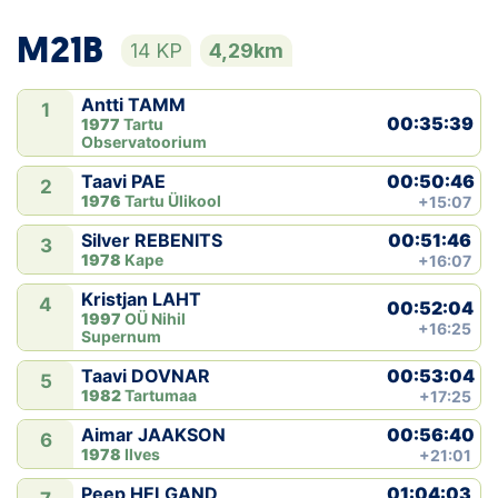
M21B
14 KP
4,29km
Antti TAMM
1
00:35:39
1977
Tartu
Observatoorium
00:50:46
Taavi PAE
2
1976
Tartu Ülikool
+15:07
00:51:46
Silver REBENITS
3
1978
Kape
+16:07
Kristjan LAHT
4
00:52:04
1997
OÜ Nihil
+16:25
Supernum
00:53:04
Taavi DOVNAR
5
1982
Tartumaa
+17:25
00:56:40
Aimar JAAKSON
6
1978
Ilves
+21:01
01:04:03
Peep HELGAND