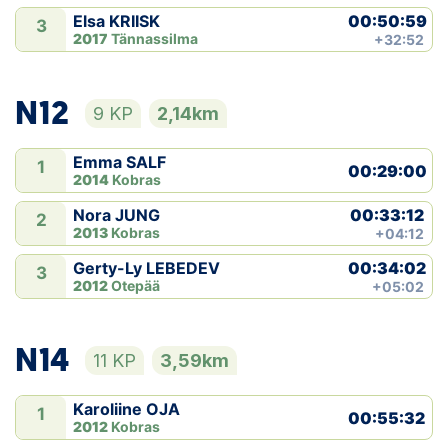
00:50:59
Elsa KRIISK
3
2017
Tännassilma
+32:52
N12
9 KP
2,14km
Emma SALF
1
00:29:00
2014
Kobras
00:33:12
Nora JUNG
2
2013
Kobras
+04:12
00:34:02
Gerty-Ly LEBEDEV
3
2012
Otepää
+05:02
N14
11 KP
3,59km
Karoliine OJA
1
00:55:32
2012
Kobras