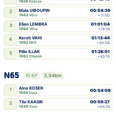
1958
Kobras
00:54:36
Maia UIBOUPIN
2
1962
Võru
+11:50
01:01:04
Ellen LEMBRA
3
1964
Võru
+18:18
01:13:44
Kersti VAHI
4
1962
NKK
+30:58
01:26:01
Pille ILLAK
5
1962
Otepää
+43:15
N65
10 KP
3,54km
Aino KOSER
1
00:54:09
1959
Ilves
00:59:27
Tiiu KAASIK
2
1949
Ilves
+05:18