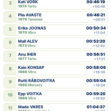
00:46:19
Kati VÕRK
3
1974
Tartu
+06:49
00:46:21
Piia AVASTE
4
1979
Tammed
+06:51
00:50:34
Erika JOONAS
5
1970
Võru
+11:04
00:52:20
Mall ALEV
6
1973
Võru
+12:50
00:56:51
Anu IHER
7
1977
Tartu
+17:21
00:58:09
Kaie KONSAP
8
1966
Võru
+18:39
00:59:04
Rutti RÄBOVOITRA
9
1966
Mercury
+19:34
00:59:20
Epp VOITKA
10
1966
Võru
+19:50
01:04:37
Made VARES
11