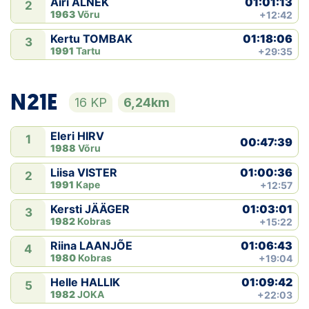
01:01:13
Airi ALNEK
2
1963
Võru
+12:42
01:18:06
Kertu TOMBAK
3
1991
Tartu
+29:35
N21E
16 KP
6,24km
Eleri HIRV
1
00:47:39
1988
Võru
01:00:36
Liisa VISTER
2
1991
Kape
+12:57
01:03:01
Kersti JÄÄGER
3
1982
Kobras
+15:22
01:06:43
Riina LAANJÕE
4
1980
Kobras
+19:04
01:09:42
Helle HALLIK
5
1982
JOKA
+22:03