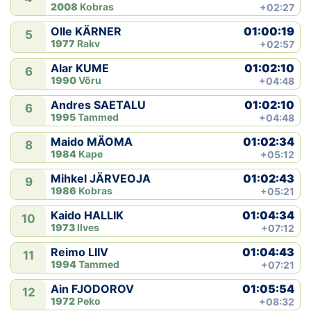
2008
Kobras
+02:27
01:00:19
Olle KÄRNER
5
1977
Rakv
+02:57
01:02:10
Alar KUME
6
1990
Võru
+04:48
01:02:10
Andres SAETALU
6
1995
Tammed
+04:48
01:02:34
Maido MÄOMA
8
1984
Kape
+05:12
01:02:43
Mihkel JÄRVEOJA
9
1986
Kobras
+05:21
01:04:34
Kaido HALLIK
10
1973
Ilves
+07:12
01:04:43
Reimo LIIV
11
1994
Tammed
+07:21
01:05:54
Ain FJODOROV
12
1972
Peko
+08:32