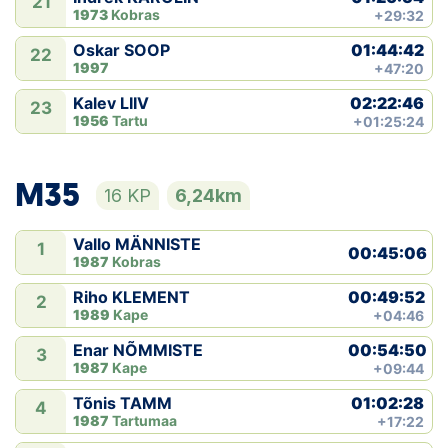
21
1973
Kobras
+29:32
01:44:42
Oskar SOOP
22
1997
+47:20
02:22:46
Kalev LIIV
23
1956
Tartu
+01:25:24
M35
16 KP
6,24km
Vallo MÄNNISTE
1
00:45:06
1987
Kobras
00:49:52
Riho KLEMENT
2
1989
Kape
+04:46
00:54:50
Enar NÕMMISTE
3
1987
Kape
+09:44
01:02:28
Tõnis TAMM
4
1987
Tartumaa
+17:22