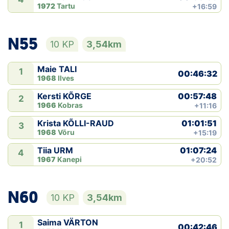
1972
Tartu
+16:59
N55
10 KP
3,54km
Maie TALI
1
00:46:32
1968
Ilves
00:57:48
Kersti KÕRGE
2
1966
Kobras
+11:16
01:01:51
Krista KÕLLI-RAUD
3
1968
Võru
+15:19
01:07:24
Tiia URM
4
1967
Kanepi
+20:52
N60
10 KP
3,54km
Saima VÄRTON
1
00:42:46