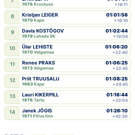
7
1976
Krootuse
+18:11
01:01:56
Kristjan LEIGER
8
1970
Kape
+18:16
01:02:44
Davis KOSTÕGOV
9
1979
Laheda SK
+19:04
01:06:20
Ülar LEHISTE
10
1970
Valgamaa
+22:40
01:06:25
Renee PRAKS
11
1973
Valgamaa
+22:45
01:08:25
Priit TRUUSALU
12
1963
Kape
+24:45
01:16:44
Lauri KIKERPILL
13
1976
Tartu
+33:04
01:26:10
Janek JÕGIS
14
1971
Põlva linn
+42:30