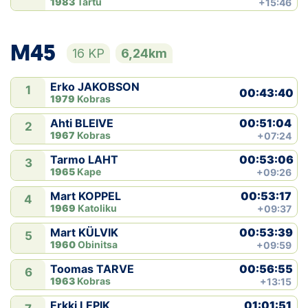
1983
Tartu
+15:46
M45
16 KP
6,24km
Erko JAKOBSON
1
00:43:40
1979
Kobras
00:51:04
Ahti BLEIVE
2
1967
Kobras
+07:24
00:53:06
Tarmo LAHT
3
1965
Kape
+09:26
00:53:17
Mart KOPPEL
4
1969
Katoliku
+09:37
00:53:39
Mart KÜLVIK
5
1960
Obinitsa
+09:59
00:56:55
Toomas TARVE
6
1963
Kobras
+13:15
01:01:51
Erkki LEPIK