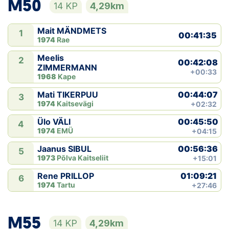
M50
14 KP
4,29km
Mait MÄNDMETS
1
00:41:35
1974
Rae
Meelis
2
00:42:08
ZIMMERMANN
+00:33
1968
Kape
00:44:07
Mati TIKERPUU
3
1974
Kaitsevägi
+02:32
00:45:50
Ülo VÄLI
4
1974
EMÜ
+04:15
00:56:36
Jaanus SIBUL
5
1973
Põlva Kaitseliit
+15:01
01:09:21
Rene PRILLOP
6
1974
Tartu
+27:46
M55
14 KP
4,29km