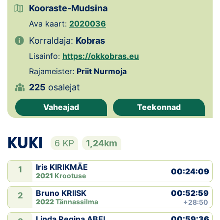
Kooraste-Mudsina
Klubid
Ava kaart:
2020036
Korraldaja:
Kobras
Suletud maastikud
Lisainfo:
https://okkobras.eu
Püsirajad
Rajameister:
Priit Nurmoja
225
osalejat
Ajalugu
Vaheajad
Teekonnad
Koolitused
KUKI
6 KP
1,24km
OTSI
Iris KIRIKMÄE
1
00:24:09
2021
Krootuse
00:52:59
Bruno KRIISK
2
2022
Tännassilma
+28:50
00:59:36
Linda Regina ABEL