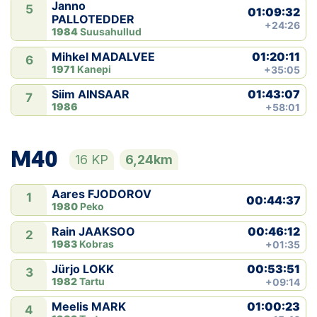
Janno
5
01:09:32
PALLOTEDDER
+24:26
1984
Suusahullud
01:20:11
Mihkel MADALVEE
6
1971
Kanepi
+35:05
01:43:07
Siim AINSAAR
7
1986
+58:01
M40
16 KP
6,24km
Aares FJODOROV
1
00:44:37
1980
Peko
00:46:12
Rain JAAKSOO
2
1983
Kobras
+01:35
00:53:51
Jürjo LOKK
3
1982
Tartu
+09:14
01:00:23
Meelis MARK
4