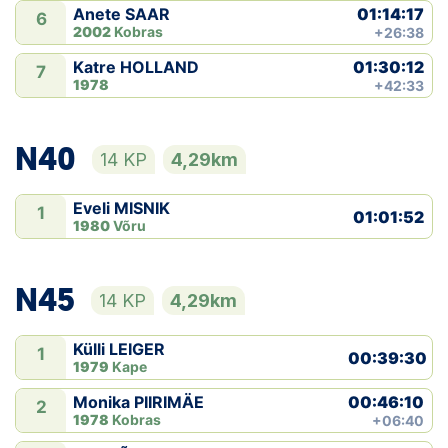
01:14:17
Anete SAAR
6
2002
Kobras
+26:38
01:30:12
Katre HOLLAND
7
1978
+42:33
N40
14 KP
4,29km
Eveli MISNIK
1
01:01:52
1980
Võru
N45
14 KP
4,29km
Külli LEIGER
1
00:39:30
1979
Kape
00:46:10
Monika PIIRIMÄE
2
1978
Kobras
+06:40