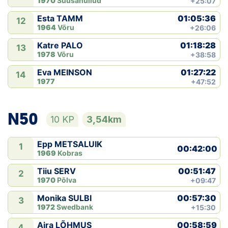
1970
Suusahullud
+25:07
01:05:36
Esta TAMM
12
1964
Võru
+26:06
01:18:28
Katre PALO
13
1978
Võru
+38:58
01:27:22
Eva MEINSON
14
1977
+47:52
N50
10 KP
3,54km
Epp METSALUIK
1
00:42:00
1969
Kobras
00:51:47
Tiiu SERV
2
1970
Põlva
+09:47
00:57:30
Monika SULBI
3
1972
Swedbank
+15:30
00:58:59
Aira LÕHMUS
4