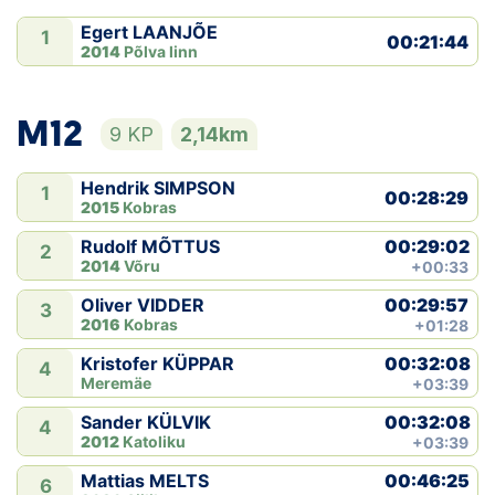
Egert LAANJÕE
1
00:21:44
2014
Põlva linn
M12
9 KP
2,14km
Hendrik SIMPSON
1
00:28:29
2015
Kobras
00:29:02
Rudolf MÕTTUS
2
2014
Võru
+00:33
00:29:57
Oliver VIDDER
3
2016
Kobras
+01:28
00:32:08
Kristofer KÜPPAR
4
Meremäe
+03:39
00:32:08
Sander KÜLVIK
4
2012
Katoliku
+03:39
00:46:25
Mattias MELTS
6