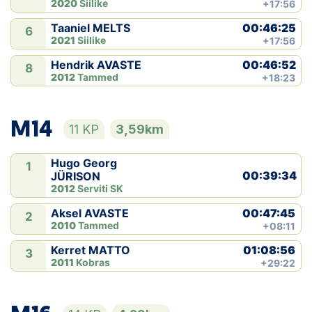
2020
Siilike
+17:56
00:46:25
Taaniel MELTS
6
2021
Siilike
+17:56
00:46:52
Hendrik AVASTE
8
2012
Tammed
+18:23
M14
11 KP
3,59km
Hugo Georg
1
00:39:34
JÜRISON
2012
Serviti SK
00:47:45
Aksel AVASTE
2
2010
Tammed
+08:11
01:08:56
Kerret MATTO
3
2011
Kobras
+29:22