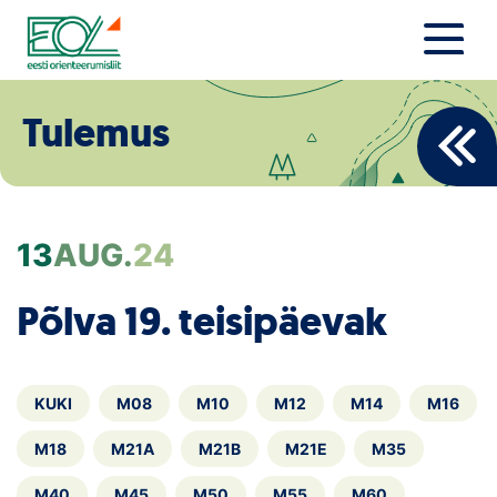
Liigu
sisu
juurde
Estonian Orienteering Federation
Uudised
Tulemus
Alustajale
Orienteerujale
13
AUG.
24
Eesti Orienteerumine 100!
Põlva 19. teisipäevak
Toetamine
Telli litsents!
KUKI
M08
M10
M12
M14
M16
Noored
M18
M21A
M21B
M21E
M35
M40
M45
M50
M55
M60