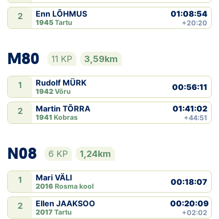
01:08:54
Enn LÕHMUS
2
1945
Tartu
+20:20
M80
11 KP
3,59km
Rudolf MÜRK
1
00:56:11
1942
Võru
01:41:02
Martin TÕRRA
2
1941
Kobras
+44:51
N08
6 KP
1,24km
Mari VÄLI
1
00:18:07
2016
Rosma kool
00:20:09
Ellen JAAKSOO
2
2017
Tartu
+02:02