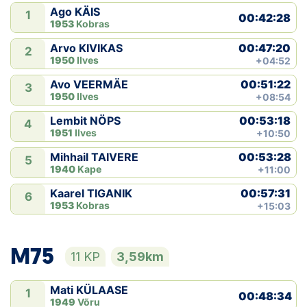
Ago KÄIS
1
00:42:28
1953
Kobras
00:47:20
Arvo KIVIKAS
2
1950
Ilves
+04:52
00:51:22
Avo VEERMÄE
3
1950
Ilves
+08:54
00:53:18
Lembit NÖPS
4
1951
Ilves
+10:50
00:53:28
Mihhail TAIVERE
5
1940
Kape
+11:00
00:57:31
Kaarel TIGANIK
6
1953
Kobras
+15:03
M75
11 KP
3,59km
Mati KÜLAASE
1
00:48:34
1949
Võru