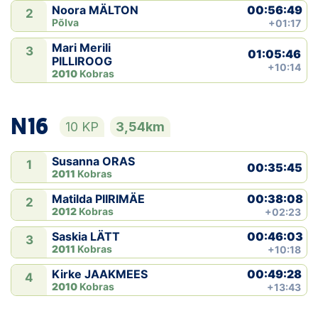
00:56:49
Noora MÄLTON
2
Põlva
+01:17
Mari Merili
3
01:05:46
PILLIROOG
+10:14
2010
Kobras
N16
10 KP
3,54km
Susanna ORAS
1
00:35:45
2011
Kobras
00:38:08
Matilda PIIRIMÄE
2
2012
Kobras
+02:23
00:46:03
Saskia LÄTT
3
2011
Kobras
+10:18
00:49:28
Kirke JAAKMEES
4
2010
Kobras
+13:43