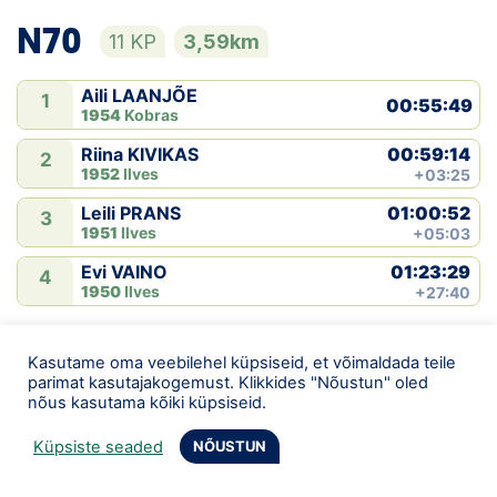
N70
11 KP
3,59km
Aili LAANJÕE
1
00:55:49
1954
Kobras
00:59:14
Riina KIVIKAS
2
1952
Ilves
+03:25
01:00:52
Leili PRANS
3
1951
Ilves
+05:03
01:23:29
Evi VAINO
4
1950
Ilves
+27:40
N75
Kasutame oma veebilehel küpsiseid, et võimaldada teile
11 KP
3,59km
parimat kasutajakogemust. Klikkides "Nõustun" oled
nõus kasutama kõiki küpsiseid.
Talvi TRELL
1
01:14:42
Küpsiste seaded
NÕUSTUN
1949
Võru
01:28:06
Kaie KIVILA
2