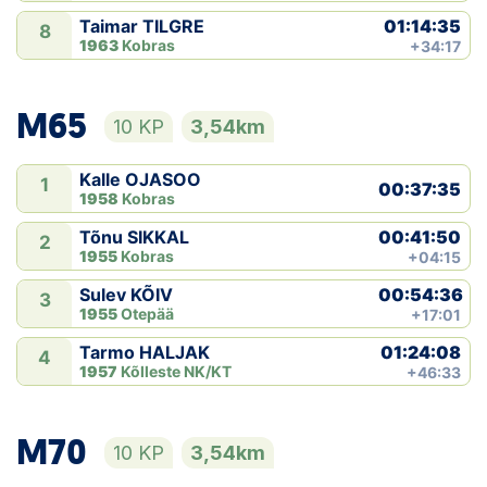
01:14:35
Taimar TILGRE
8
1963
Kobras
+34:17
M65
10 KP
3,54km
Kalle OJASOO
1
00:37:35
1958
Kobras
00:41:50
Tõnu SIKKAL
2
1955
Kobras
+04:15
00:54:36
Sulev KÕIV
3
1955
Otepää
+17:01
01:24:08
Tarmo HALJAK
4
1957
Kõlleste NK/KT
+46:33
M70
10 KP
3,54km