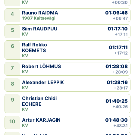
KV
+00:30
01:06:46
Rauno RAIDMA
4
1987
Kaitsevägi
+06:47
01:17:10
Siim RAUDPUU
5
KV
+17:11
Ralf Rokko
6
01:17:11
KOEMETS
+17:12
KV
01:28:08
Robert LÕHMUS
7
KV
+28:09
01:28:16
Alexander LEPPIK
8
KV
+28:17
Christian Chidi
9
01:40:25
ECHERE
+40:26
KV
01:48:30
Artur KARJAGIN
10
KV
+48:31