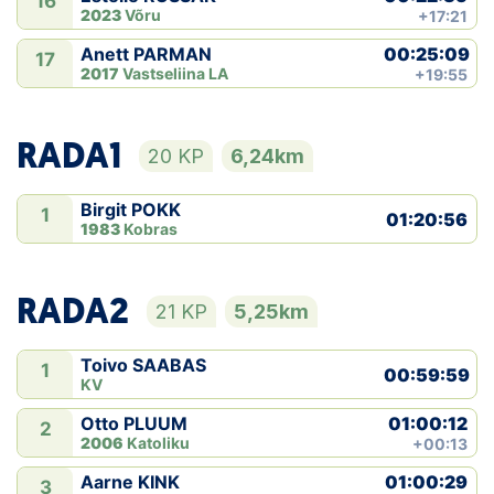
16
2023
Võru
+17:21
00:25:09
Anett PARMAN
17
2017
Vastseliina LA
+19:55
RADA1
20 KP
6,24km
Birgit POKK
1
01:20:56
1983
Kobras
RADA2
21 KP
5,25km
Toivo SAABAS
1
00:59:59
KV
01:00:12
Otto PLUUM
2
2006
Katoliku
+00:13
01:00:29
Aarne KINK
3