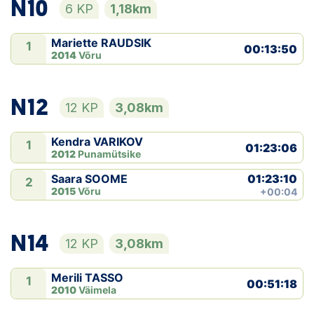
N10
6 KP
1,18km
Mariette RAUDSIK
1
00:13:50
2014
Võru
N12
12 KP
3,08km
Kendra VARIKOV
1
01:23:06
2012
Punamütsike
01:23:10
Saara SOOME
2
2015
Võru
+00:04
N14
12 KP
3,08km
Merili TASSO
1
00:51:18
2010
Väimela