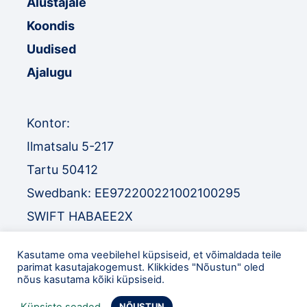
Alustajale
Koondis
Uudised
Ajalugu
Kontor:
Ilmatsalu 5-217
Tartu 50412
Swedbank: EE972200221002100295
SWIFT HABAEE2X
SEB: EE671010220034030010
Kasutame oma veebilehel küpsiseid, et võimaldada teile
SWIFT EEUHEE2X
parimat kasutajakogemust. Klikkides "Nõustun" oled
nõus kasutama kõiki küpsiseid.
TEL
:
+372 52 32 977
Küpsiste seaded
NÕUSTUN