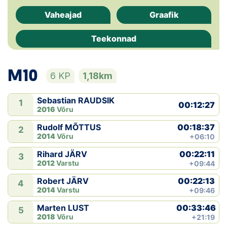
Vaheajad
Graafik
Klubid
Teekonnad
Suletud maastikud
Püsirajad
M10
6 KP
1,18km
Ajalugu
Sebastian RAUDSIK
1
00:12:27
2016
Võru
Koolitused
00:18:37
Rudolf MÕTTUS
2
2014
Võru
+06:10
OTSI
00:22:11
Rihard JÄRV
3
2012
Varstu
+09:44
00:22:13
Robert JÄRV
4
2014
Varstu
+09:46
00:33:46
Marten LUST
5
2018
Võru
+21:19