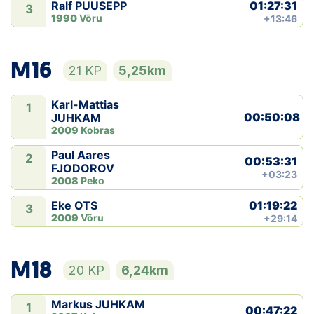
01:27:31
Ralf PUUSEPP
3
1990
Võru
+13:46
M16
21 KP
5,25km
Karl-Mattias
1
00:50:08
JUHKAM
2009
Kobras
Paul Aares
2
00:53:31
FJODOROV
+03:23
2008
Peko
01:19:22
Eke OTS
3
2009
Võru
+29:14
M18
20 KP
6,24km
Markus JUHKAM
1
00:47:22