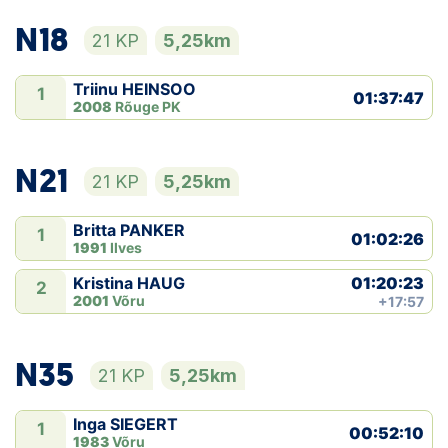
N18
21 KP
5,25km
Triinu HEINSOO
1
01:37:47
2008
Rõuge PK
N21
21 KP
5,25km
Britta PANKER
1
01:02:26
1991
Ilves
01:20:23
Kristina HAUG
2
2001
Võru
+17:57
N35
21 KP
5,25km
Inga SIEGERT
1
00:52:10
1983
Võru