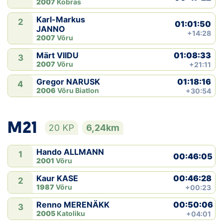
2007
Kobras
Karl-Markus
2
01:01:50
JANNO
+14:28
2007
Võru
01:08:33
Märt VIIDU
3
2007
Võru
+21:11
01:18:16
Gregor NARUSK
4
2006
Võru Biatlon
+30:54
M21
20 KP
6,24km
Hando ALLMANN
1
00:46:05
2001
Võru
00:46:28
Kaur KASE
2
1987
Võru
+00:23
00:50:06
Renno MERENÄKK
3
2005
Katoliku
+04:01