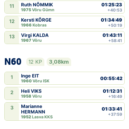
01:25:23
Ruth NÕMMIK
11
1975
Võru Gümn
+40:53
01:34:49
Kersti KÕRGE
12
1966
Kobras
+50:19
01:43:11
Virgi KALDA
13
1967
Võru
+58:41
N60
12 KP
3,08km
Inge EIT
1
00:55:42
1960
Võru ISK
01:12:31
Heli VIKS
2
1958
Võru
+16:49
Marianne
3
01:33:41
HERMANN
+37:59
1952
Lasva KKS