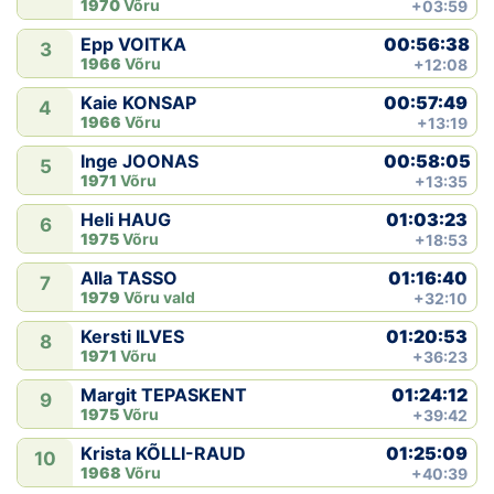
1970
Võru
+03:59
00:56:38
Epp VOITKA
3
1966
Võru
+12:08
00:57:49
Kaie KONSAP
4
1966
Võru
+13:19
00:58:05
Inge JOONAS
5
1971
Võru
+13:35
01:03:23
Heli HAUG
6
1975
Võru
+18:53
01:16:40
Alla TASSO
7
1979
Võru vald
+32:10
01:20:53
Kersti ILVES
8
1971
Võru
+36:23
01:24:12
Margit TEPASKENT
9
1975
Võru
+39:42
01:25:09
Krista KÕLLI-RAUD
10
1968
Võru
+40:39