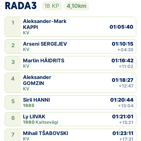
RADA3
18 KP
4,10km
Aleksander-Mark
1
01:05:40
KAPPI
KV
01:10:15
Arseni SERGEJEV
2
KV
+04:35
01:16:42
Martin HÄIDRITS
3
KV
+11:02
Aleksander
4
01:18:27
GOMZIN
+12:47
KV
01:20:44
Sirli HANNI
5
1985
+15:04
01:21:01
Ly LIIVAK
6
1980
Kaitsevägi
+15:21
01:23:11
Mihail TŠABOVSKI
7
KV
+17:31