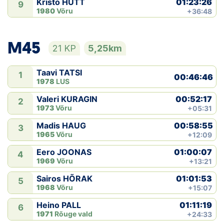
01:23:26
Kristo HÜTT
9
1980
Võru
+36:48
M45
21 KP
5,25km
Taavi TATSI
1
00:46:46
1978
LUS
00:52:17
Valeri KURAGIN
2
1973
Võru
+05:31
00:58:55
Madis HAUG
3
1965
Võru
+12:09
01:00:07
Eero JOONAS
4
1969
Võru
+13:21
01:01:53
Sairos HÕRAK
5
1968
Võru
+15:07
01:11:19
Heino PALL
6
1971
Rõuge vald
+24:33