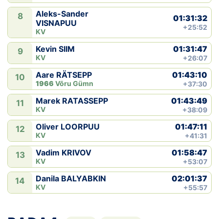
Aleks-Sander
8
01:31:32
VISNAPUU
+25:52
KV
01:31:47
Kevin SIIM
9
KV
+26:07
01:43:10
Aare RÄTSEPP
10
1966
Võru Gümn
+37:30
01:43:49
Marek RATASSEPP
11
KV
+38:09
01:47:11
Oliver LOORPUU
12
KV
+41:31
01:58:47
Vadim KRIVOV
13
KV
+53:07
02:01:37
Danila BALYABKIN
14
KV
+55:57