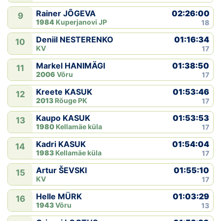
02:26:00
Rainer JÕGEVA
9
1984
Kuperjanovi JP
18
01:16:34
Deniil NESTERENKO
10
KV
17
01:38:50
Markel HANIMÄGI
11
2006
Võru
17
01:53:46
Kreete KASUK
12
2013
Rõuge PK
17
01:53:53
Kaupo KASUK
13
1980
Kellamäe küla
17
01:54:04
Kadri KASUK
14
1983
Kellamäe küla
17
01:55:10
Artur ŠEVSKI
15
KV
17
01:03:29
Helle MÜRK
16
1943
Võru
13