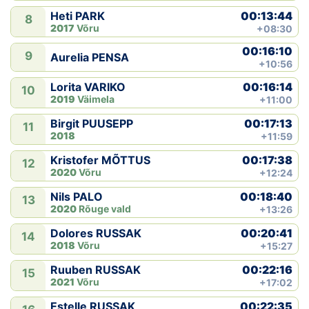
00:13:44
Heti PARK
8
2017
Võru
+08:30
00:16:10
9
Aurelia PENSA
+10:56
00:16:14
Lorita VARIKO
10
2019
Väimela
+11:00
00:17:13
Birgit PUUSEPP
11
2018
+11:59
00:17:38
Kristofer MÕTTUS
12
2020
Võru
+12:24
00:18:40
Nils PALO
13
2020
Rõuge vald
+13:26
00:20:41
Dolores RUSSAK
14
2018
Võru
+15:27
00:22:16
Ruuben RUSSAK
15
2021
Võru
+17:02
00:22:35
Estelle RUSSAK