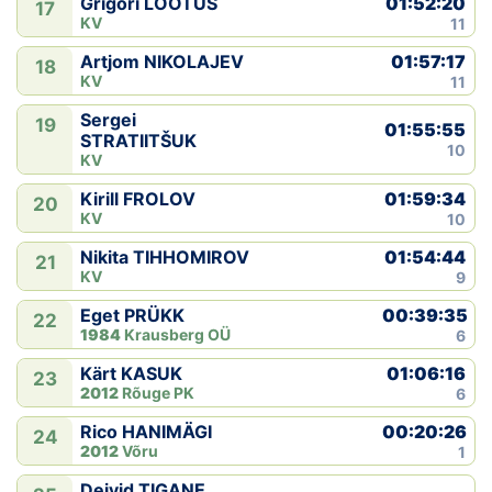
01:52:20
Grigori LOOTUS
17
KV
11
01:57:17
Artjom NIKOLAJEV
18
KV
11
Sergei
19
01:55:55
STRATIITŠUK
10
KV
01:59:34
Kirill FROLOV
20
KV
10
01:54:44
Nikita TIHHOMIROV
21
KV
9
00:39:35
Eget PRÜKK
22
1984
Krausberg OÜ
6
01:06:16
Kärt KASUK
23
2012
Rõuge PK
6
00:20:26
Rico HANIMÄGI
24
2012
Võru
1
Deivid TIGANE