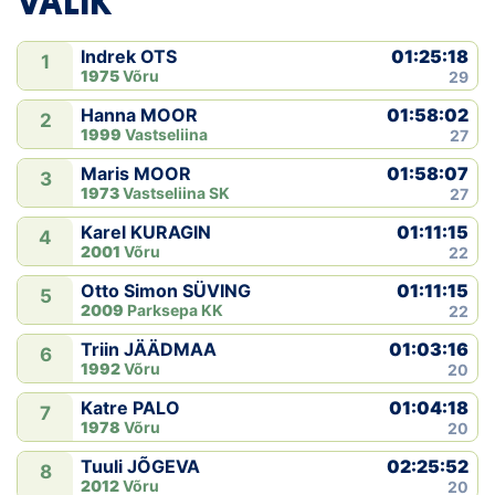
VALIK
01:25:18
Indrek OTS
1
1975
Võru
29
01:58:02
Hanna MOOR
2
1999
Vastseliina
27
01:58:07
Maris MOOR
3
1973
Vastseliina SK
27
01:11:15
Karel KURAGIN
4
2001
Võru
22
01:11:15
Otto Simon SÜVING
5
2009
Parksepa KK
22
01:03:16
Triin JÄÄDMAA
6
1992
Võru
20
01:04:18
Katre PALO
7
1978
Võru
20
02:25:52
Tuuli JÕGEVA
8
2012
Võru
20