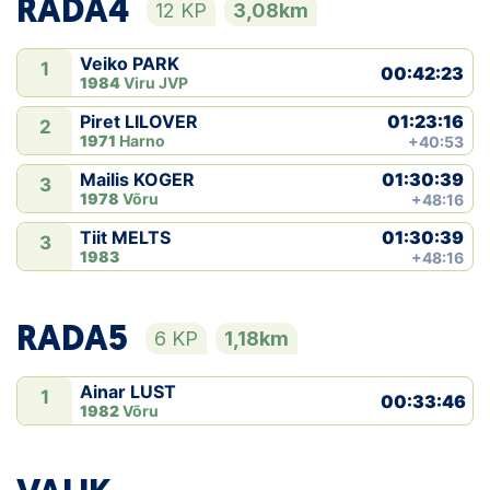
RADA4
12 KP
3,08km
Veiko PARK
1
00:42:23
1984
Viru JVP
01:23:16
Piret LILOVER
2
1971
Harno
+40:53
01:30:39
Mailis KOGER
3
1978
Võru
+48:16
01:30:39
Tiit MELTS
3
1983
+48:16
RADA5
6 KP
1,18km
Ainar LUST
1
00:33:46
1982
Võru