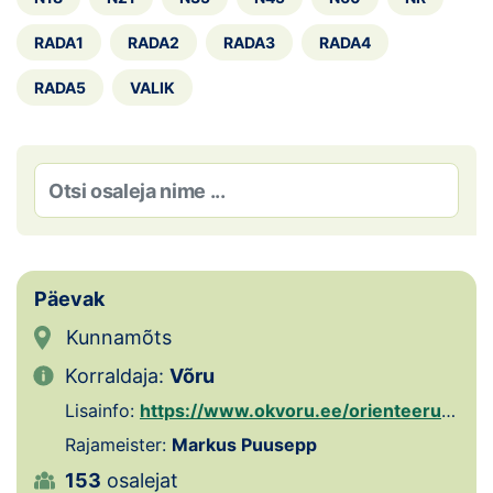
Loha
RADA1
RADA2
RADA3
RADA4
Kontakt
RADA5
VALIK
EOL
Galerii
Kaardid
Kalender
Päevak
Koondised
Kunnamõts
Tule klubisse!
Korraldaja:
Võru
Lisainfo:
https://www.okvoru.ee/orienteerumispaevakud/
Tulemused
Rajameister:
Markus Puusepp
Dokumendid
153
osalejat