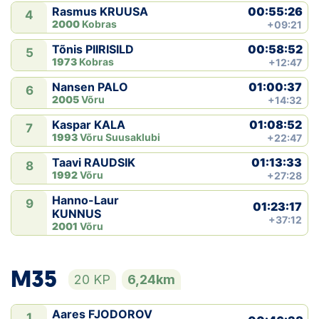
00:55:26
Rasmus KRUUSA
4
2000
Kobras
+09:21
00:58:52
Tõnis PIIRISILD
5
1973
Kobras
+12:47
01:00:37
Nansen PALO
6
2005
Võru
+14:32
01:08:52
Kaspar KALA
7
1993
Võru Suusaklubi
+22:47
01:13:33
Taavi RAUDSIK
8
1992
Võru
+27:28
Hanno-Laur
9
01:23:17
KUNNUS
+37:12
2001
Võru
M35
20 KP
6,24km
Aares FJODOROV
1