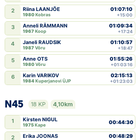
01:07:10
Riina LAANJÕE
2
1980
Kobras
+15:00
01:09:34
Anneli RÄMMANN
3
1967
Koop
+17:24
01:10:57
Janeli RAUDSIK
4
1987
Võru
+18:47
01:55:26
Anne OTS
5
1980
Võru
+01:03:16
02:15:13
Karin VARIKOV
6
1984
Kuperjanovi ÜJP
+01:23:03
N45
18 KP
4,10km
Kirsten NIGUL
1
00:44:30
1975
Kape
00:48:29
Erika JOONAS
2