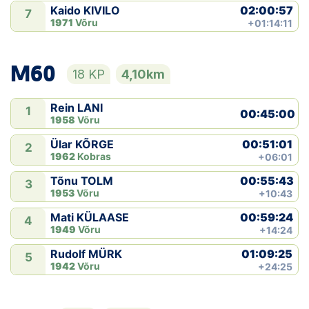
02:00:57
Kaido KIVILO
7
1971
Võru
+01:14:11
M60
18 KP
4,10km
Rein LANI
1
00:45:00
1958
Võru
00:51:01
Ülar KÕRGE
2
1962
Kobras
+06:01
00:55:43
Tõnu TOLM
3
1953
Võru
+10:43
00:59:24
Mati KÜLAASE
4
1949
Võru
+14:24
01:09:25
Rudolf MÜRK
5
1942
Võru
+24:25