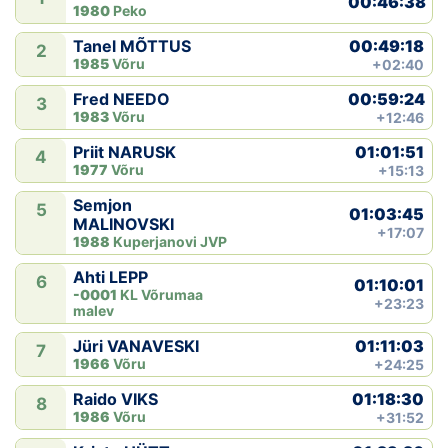
00:46:38
1980
Peko
00:49:18
Tanel MÕTTUS
2
1985
Võru
+02:40
00:59:24
Fred NEEDO
3
1983
Võru
+12:46
01:01:51
Priit NARUSK
4
1977
Võru
+15:13
Semjon
5
01:03:45
MALINOVSKI
+17:07
1988
Kuperjanovi JVP
Ahti LEPP
6
01:10:01
-0001
KL Võrumaa
+23:23
malev
01:11:03
Jüri VANAVESKI
7
1966
Võru
+24:25
01:18:30
Raido VIKS
8
1986
Võru
+31:52