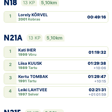
N18
13 KP
5,10km
Lorely KÕRVEL
1
00:49:16
2001
Kobras
N21A
13 KP
5,10km
Kati IHER
1
01:19:32
1999
Võru
01:29:38
Liisa KUUSK
2
1989
Tartu
+10:06
01:29:47
Kertu TOMBAK
3
1991
Tartu
+10:15
02:21:31
Leiki LAHTVEE
4
1997
Selver
+01:01:59