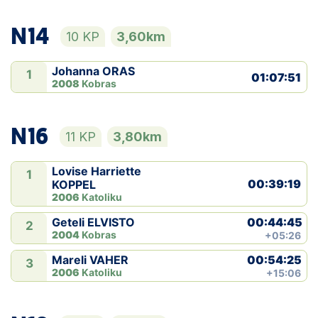
N14
10 KP
3,60km
Johanna ORAS
1
01:07:51
2008
Kobras
N16
11 KP
3,80km
Lovise Harriette
1
00:39:19
KOPPEL
2006
Katoliku
00:44:45
Geteli ELVISTO
2
2004
Kobras
+05:26
00:54:25
Mareli VAHER
3
2006
Katoliku
+15:06