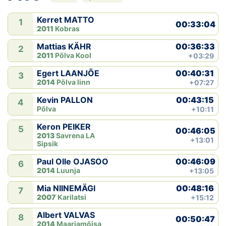
Kerret MATTO
1
00:33:04
2011
Kobras
00:36:33
Mattias KÄHR
2
2011
Põlva Kool
+03:29
00:40:31
Egert LAANJÕE
3
2014
Põlva linn
+07:27
00:43:15
Kevin PALLON
4
Põlva
+10:11
Keron PEIKER
5
00:46:05
2013
Savrena LA
+13:01
Sipsik
00:46:09
Paul Olle OJASOO
6
2014
Luunja
+13:05
00:48:16
Mia NIINEMÄGI
7
2007
Karilatsi
+15:12
Albert VALVAS
8
00:50:47
2014
Maarjamõisa