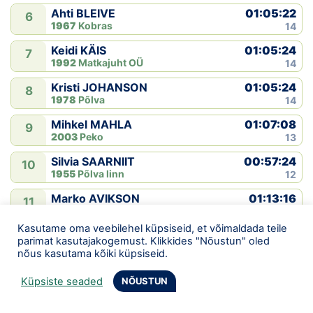
01:05:22
Ahti BLEIVE
6
1967
Kobras
14
01:05:24
Keidi KÄIS
7
1992
Matkajuht OÜ
14
01:05:24
Kristi JOHANSON
8
1978
Põlva
14
01:07:08
Mihkel MAHLA
9
2003
Peko
13
00:57:24
Silvia SAARNIIT
10
1955
Põlva linn
12
01:13:16
Marko AVIKSON
11
1980
Kobras
12
Kasutame oma veebilehel küpsiseid, et võimaldada teile
00:40:40
Peeter PÕDER
12
parimat kasutajakogemust. Klikkides "Nõustun" oled
1965
Põlva
11
nõus kasutama kõiki küpsiseid.
00:54:07
Tarmo HALJAK
13
Küpsiste seaded
NÕUSTUN
1957
Kõlleste NK/KT
11
00:57:43
Märt NUKK