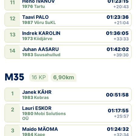
01:23:15
Heno IVANOV
11
1976
Tartu
+20:43
01:23:36
Taavi PALO
12
1987
Võru SuKL
+21:04
01:36:05
Indrek KAROLIN
13
1973
Kiidjärve
+33:33
01:42:02
Juhan AASARU
14
1983
Suusahullud
+39:30
M35
16 KP
6,90km
Janek KÄHR
1
00:51:58
1983
Kobras
Lauri ESKOR
2
01:17:55
1980
Mobi Solutions
+25:57
OÜ
01:24:32
Maido MÄOMA
3
1984
Kape
+32:34