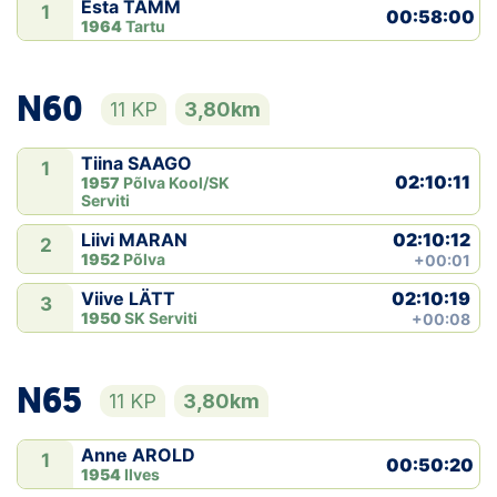
Esta TAMM
1
00:58:00
1964
Tartu
N60
11 KP
3,80km
Tiina SAAGO
1
02:10:11
1957
Põlva Kool/SK
Serviti
02:10:12
Liivi MARAN
2
1952
Põlva
+00:01
02:10:19
Viive LÄTT
3
1950
SK Serviti
+00:08
N65
11 KP
3,80km
Anne AROLD
1
00:50:20
1954
Ilves