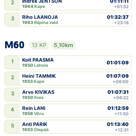
01:11:11
Indrek JENTSON
2
1964
Kape
+01:52
01:32:37
Riho LAANOJA
3
1963
Räpina vald
+23:18
M60
13 KP
5,10km
Koit PAASMA
1
01:01:09
1950
Lehola
01:07:09
Heini TAMMIK
2
1953
Kape
+06:00
01:07:31
Arvo KIVIKAS
3
1950
Ilves
+06:22
01:12:59
Rein LANI
4
1958
Võru
+11:50
01:13:40
Anti PARIK
5
1953
Otepää
+12:31