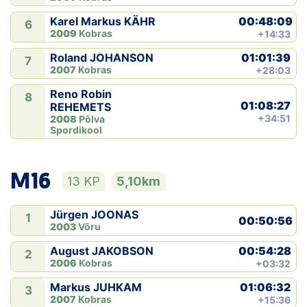
00:48:09
Karel Markus KÄHR
6
2009
Kobras
+14:33
01:01:39
Roland JOHANSON
7
2007
Kobras
+28:03
Reno Robin
8
01:08:27
REHEMETS
+34:51
2008
Põlva
Spordikool
M16
13 KP
5,10km
Jürgen JOONAS
1
00:50:56
2003
Võru
00:54:28
August JAKOBSON
2
2006
Kobras
+03:32
01:06:32
Markus JUHKAM
3
2007
Kobras
+15:36