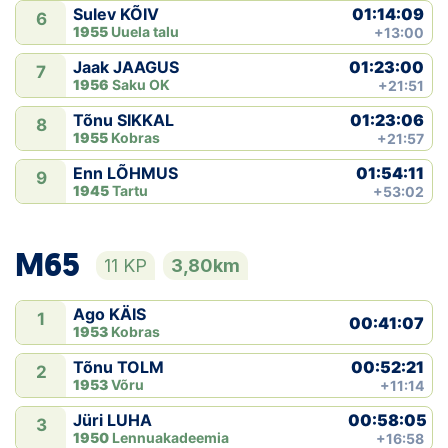
01:14:09
Sulev KÕIV
6
1955
Uuela talu
+13:00
01:23:00
Jaak JAAGUS
7
1956
Saku OK
+21:51
01:23:06
Tõnu SIKKAL
8
1955
Kobras
+21:57
01:54:11
Enn LÕHMUS
9
1945
Tartu
+53:02
M65
11 KP
3,80km
Ago KÄIS
1
00:41:07
1953
Kobras
00:52:21
Tõnu TOLM
2
1953
Võru
+11:14
00:58:05
Jüri LUHA
3
1950
Lennuakadeemia
+16:58