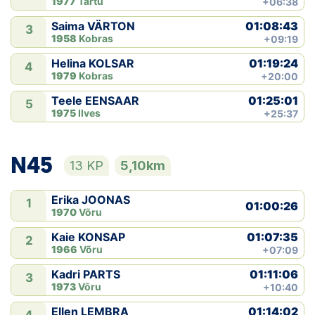
1977
Tartu
+06:38
01:08:43
Saima VÄRTON
3
1958
Kobras
+09:19
01:19:24
Helina KOLSAR
4
1979
Kobras
+20:00
01:25:01
Teele EENSAAR
5
1975
Ilves
+25:37
N45
13 KP
5,10km
Erika JOONAS
1
01:00:26
1970
Võru
01:07:35
Kaie KONSAP
2
1966
Võru
+07:09
01:11:06
Kadri PARTS
3
1973
Võru
+10:40
01:14:02
Ellen LEMBRA