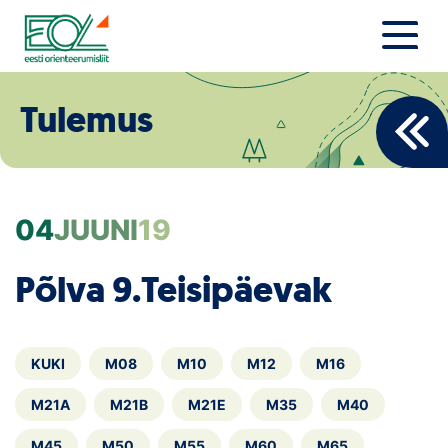
Liigu
sisu
juurde
Estonian Orienteering Federation
Uudised
Tulemus
Alustajale
Orienteerujale
04
JUUNI
19
Eesti Orienteerumine 100!
Põlva 9.Teisipäevak
Toetamine
Telli litsents!
KUKI
M08
M10
M12
M16
Noored
M21A
M21B
M21E
M35
M40
M45
M50
M55
M60
M65