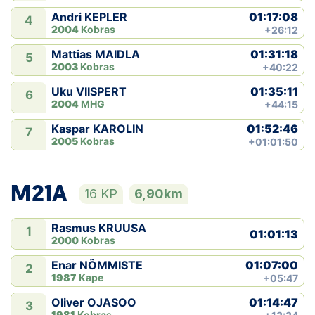
01:17:08
Andri KEPLER
4
2004
Kobras
+26:12
01:31:18
Mattias MAIDLA
5
2003
Kobras
+40:22
01:35:11
Uku VIISPERT
6
2004
MHG
+44:15
01:52:46
Kaspar KAROLIN
7
2005
Kobras
+01:01:50
M21A
16 KP
6,90km
Rasmus KRUUSA
1
01:01:13
2000
Kobras
01:07:00
Enar NÕMMISTE
2
1987
Kape
+05:47
01:14:47
Oliver OJASOO
3
1981
Kobras