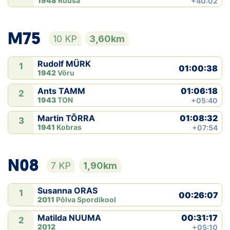
1948
Ruusa
+40:02
M75
10 KP
3,60km
Rudolf MÜRK
1
01:00:38
1942
Võru
01:06:18
Ants TAMM
2
1943
TON
+05:40
01:08:32
Martin TÕRRA
3
1941
Kobras
+07:54
N08
7 KP
1,90km
Susanna ORAS
1
00:26:07
2011
Põlva Spordikool
00:31:17
Matilda NUUMA
2
2012
+05:10