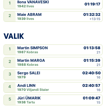
Ilona VANAVESKI
1
01:19:17
1942
Ilves
01:32:32
Maie ABRAM
2
1939
Ilves
+13:15
VALIK
01:13:58
Martin SIMPSON
1
1987
Kobras
21
01:15:39
Martin MARGA
2
1988
Kobras
21
02:40:50
Sergo SALEI
3
1979
16
02:40:57
Andi LINN
4
1970
Viljandi Staier
16
01:09:47
Jüri ÜMARIK
5
1938
Tartu
15