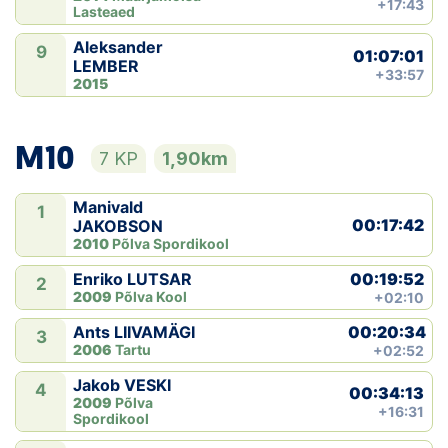
+17:43
Lasteaed
Aleksander
9
01:07:01
LEMBER
+33:57
2015
M10
7 KP
1,90km
Manivald
1
00:17:42
JAKOBSON
2010
Põlva Spordikool
00:19:52
Enriko LUTSAR
2
2009
Põlva Kool
+02:10
00:20:34
Ants LIIVAMÄGI
3
2006
Tartu
+02:52
Jakob VESKI
4
00:34:13
2009
Põlva
+16:31
Spordikool