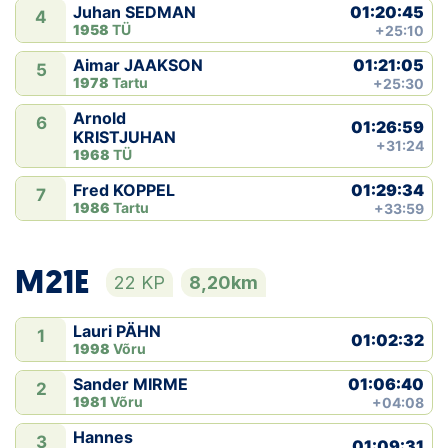
01:20:45
Juhan SEDMAN
4
1958
TÜ
+25:10
01:21:05
Aimar JAAKSON
5
1978
Tartu
+25:30
Arnold
6
01:26:59
KRISTJUHAN
+31:24
1968
TÜ
01:29:34
Fred KOPPEL
7
1986
Tartu
+33:59
M21E
22 KP
8,20km
Lauri PÄHN
1
01:02:32
1998
Võru
01:06:40
Sander MIRME
2
1981
Võru
+04:08
Hannes
3
01:09:31