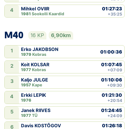
01:27:23
Mihkel OVIIR
4
1981
Sookolli Kaardid
+35:25
M40
16 KP
6,90km
Erko JAKOBSON
1
01:00:36
1979
Kobras
01:07:45
Koit KOLSAR
2
1977
Kobras
+07:09
01:10:06
Kaljo JULGE
3
1957
Kape
+09:30
01:21:30
Erkki LEPIK
4
1976
+20:54
01:24:45
Janek RIIVES
5
1977
TÜ
+24:09
01:26:18
Davis KOSTÕGOV
6