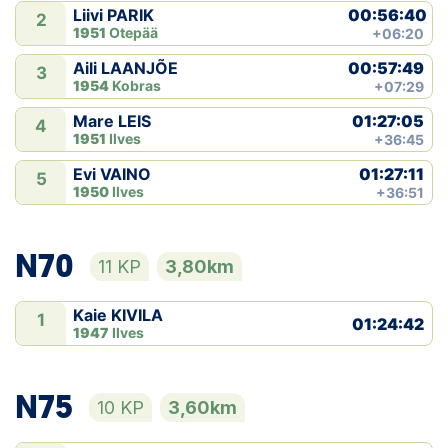
00:56:40
Liivi PARIK
2
1951
Otepää
+06:20
00:57:49
Aili LAANJÕE
3
1954
Kobras
+07:29
01:27:05
Mare LEIS
4
1951
Ilves
+36:45
01:27:11
Evi VAINO
5
1950
Ilves
+36:51
N70
11 KP
3,80km
Kaie KIVILA
1
01:24:42
1947
Ilves
N75
10 KP
3,60km