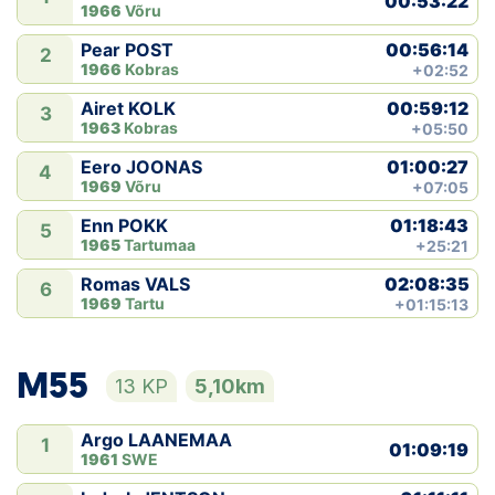
00:53:22
1966
Võru
00:56:14
Pear POST
2
1966
Kobras
+02:52
00:59:12
Airet KOLK
3
1963
Kobras
+05:50
01:00:27
Eero JOONAS
4
1969
Võru
+07:05
01:18:43
Enn POKK
5
1965
Tartumaa
+25:21
02:08:35
Romas VALS
6
1969
Tartu
+01:15:13
M55
13 KP
5,10km
Argo LAANEMAA
1
01:09:19
1961
SWE