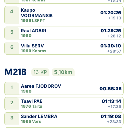
+13:34
Kaupo
4
01:20:26
VOORMANSIK
+19:13
1985
LSF PT
01:29:25
Raul ADARI
5
1990
+28:12
01:30:10
Villu SERV
6
1999
Kobras
+28:57
M21B
13 KP
5,10km
Aares FJODOROV
1
00:55:35
1980
01:13:14
Taavi PAE
2
1976
Tartu
+17:39
01:19:08
Sander LEMBRA
3
1995
Võru
+23:33