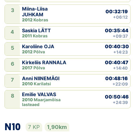
Miina-Liisa
3
00:32:19
JUHKAM
+06:12
2012
Kobras
00:35:44
Saskia LÄTT
4
2011
Kobras
+09:37
00:40:30
Karoliine OJA
5
2012
Põlva
+14:23
00:40:47
Kirkeliis RANNALA
6
2017
Põlva
+14:40
00:48:16
Anni NIINEMÄGI
7
2010
Karilatsi
+22:09
Emilie VALVAS
8
00:50:46
2010
Maarjamõisa
+24:39
lasteaed
N10
7 KP
1,90km