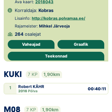
Ava kaart:
2018043
Klubid
Korraldaja:
Kobras
Lisainfo:
http://kobras.polvamaa.ee/
Suletud maastikud
Rajameister:
Mihkel Järveoja
Püsirajad
264
osalejat
Vaheajad
Graafik
Ajalugu
Teekonnad
Koolitused
KUKI
OTSI
7 KP
1,90km
Robert KÄHR
1
00:40:11
2016
Põlva
M08
7 KP
1,90km