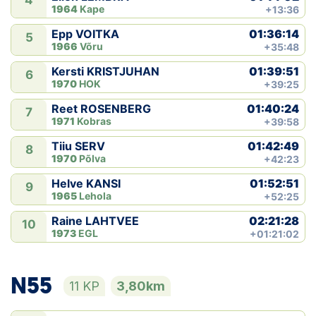
4
1964
Kape
+13:36
01:36:14
Epp VOITKA
5
1966
Võru
+35:48
01:39:51
Kersti KRISTJUHAN
6
1970
HOK
+39:25
01:40:24
Reet ROSENBERG
7
1971
Kobras
+39:58
01:42:49
Tiiu SERV
8
1970
Põlva
+42:23
01:52:51
Helve KANSI
9
1965
Lehola
+52:25
02:21:28
Raine LAHTVEE
10
1973
EGL
+01:21:02
N55
11 KP
3,80km