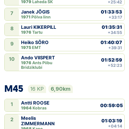
1979
Laheda SK
+25:42
01:33:53
Janek JÕGIS
7
1971
Põlva linn
+33:17
01:35:31
Lauri KIKERPILL
8
1976
Tartu
+34:55
01:40:07
Heiko SÕRO
9
1975
EMT
+39:31
Ando VIISPERT
10
01:52:59
1976
Ants Piibu
+52:23
Bridziklubi
M45
16 KP
6,90km
Antti ROOSE
1
00:59:05
1964
Kobras
Meelis
2
01:03:19
ZIMMERMANN
+04:14
1968
Kape