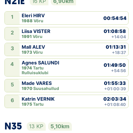
N21E
16 KP
6,90km
Eleri HIRV
1
00:54:54
1988
Võru
01:08:58
Liisa VISTER
2
1991
Võru
+14:04
01:13:31
Mall ALEV
3
1973
Võru
+18:37
Agnes SALUNDI
4
01:49:50
1974
Tartu
+54:56
Rulluisuklubi
01:55:33
Made VARES
5
1970
Suusahullud
+01:00:39
02:03:34
Katrin VERNIK
6
1975
Tartu
+01:08:40
N35
13 KP
5,10km