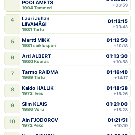
POOLAMETS
+06:59
1994
Tammed
Lauri Juhan
4
01:12:15
LIIVAMÄGI
+09:43
1981
Tartu
01:12:50
Martti MIKK
5
1981
seiklusporr
+10:18
01:13:30
Arti ALBERT
6
1980
Kobras
+10:58
01:16:49
Tarmo RAIDMA
7
1969
Tartu
+14:17
01:18:58
Kaido HALLIK
8
1973
Ilves
+16:26
01:21:00
Siim KLAIS
9
1986
Võru
+18:28
01:21:51
Ain FJODOROV
10
1972
Peko
+19:19