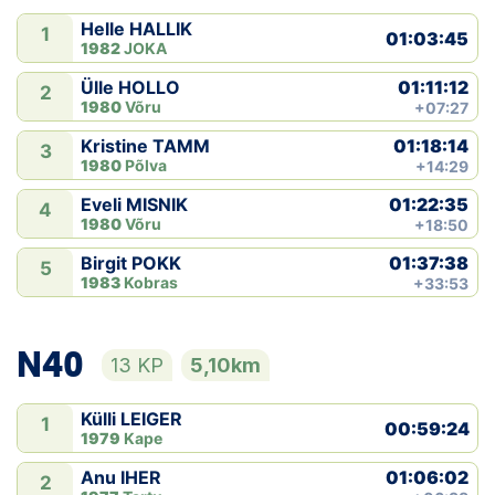
Helle HALLIK
1
01:03:45
1982
JOKA
01:11:12
Ülle HOLLO
2
1980
Võru
+07:27
01:18:14
Kristine TAMM
3
1980
Põlva
+14:29
01:22:35
Eveli MISNIK
4
1980
Võru
+18:50
01:37:38
Birgit POKK
5
1983
Kobras
+33:53
N40
13 KP
5,10km
Külli LEIGER
1
00:59:24
1979
Kape
01:06:02
Anu IHER
2