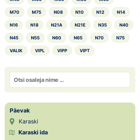
Loha
M70
M75
N08
N10
N12
N14
Kontakt
N16
N18
N21A
N21E
N35
N40
EOL
N45
N55
N60
N65
N70
N75
Galerii
VALIK
VIPL
VIPP
VIPT
Kaardid
Kalender
Koondised
Tule klubisse!
Päevak
Tulemused
Karaski
Karaski ida
Dokumendid