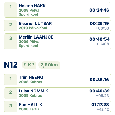
Helena HAKK
1
00:24:46
2009
Põlva
Spordikool
00:25:19
Eleanor LUTSAR
2
2010
Põlva Kool
+00:33
Merilin LAANJÕE
3
00:40:54
2009
Põlva
+16:08
Spordikool
N12
9 KP
2,90km
Triin NEENO
1
00:35:16
2008
Kobras
00:40:39
Luisa NÕMMIK
2
2009
Kobras
+05:23
01:17:28
Ebe HALLIK
3
2008
Tartu
+42:12