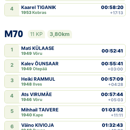
00:58:20
Kaarel TIGANIK
4
1953
Kobras
+17:13
M70
11 KP
3,80km
Mati KÜLAASE
1
00:52:41
1949
Võru
00:55:41
Kalev ÕUNSAAR
2
1949
Otepää
+03:00
00:57:09
Heiki RAMMUL
3
1948
Ilves
+04:28
00:57:44
Ats VIRUMÄE
4
1946
Võru
+05:03
01:03:52
Mihhail TAIVERE
5
1940
Kape
+11:11
01:32:43
Väino KIVIOJA
6