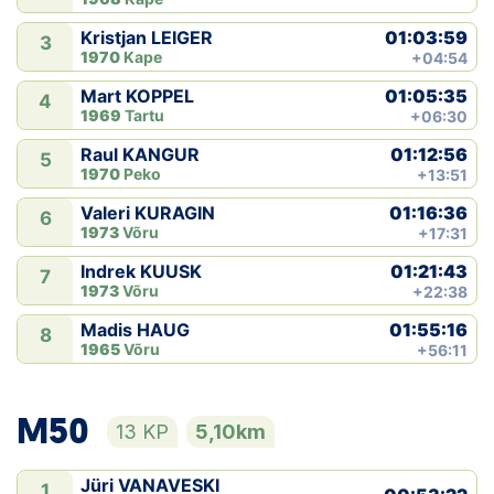
01:03:59
Kristjan LEIGER
3
1970
Kape
+04:54
01:05:35
Mart KOPPEL
4
1969
Tartu
+06:30
01:12:56
Raul KANGUR
5
1970
Peko
+13:51
01:16:36
Valeri KURAGIN
6
1973
Võru
+17:31
01:21:43
Indrek KUUSK
7
1973
Võru
+22:38
01:55:16
Madis HAUG
8
1965
Võru
+56:11
M50
13 KP
5,10km
Jüri VANAVESKI
1