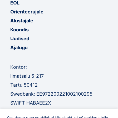
EOL
Orienteerujale
Alustajale
Koondis
Uudised
Ajalugu
Kontor:
Ilmatsalu 5-217
Tartu 50412
Swedbank: EE972200221002100295
SWIFT HABAEE2X
SEB: EE671010220034030010
Kasutame oma veebilehel küpsiseid, et võimaldada teile