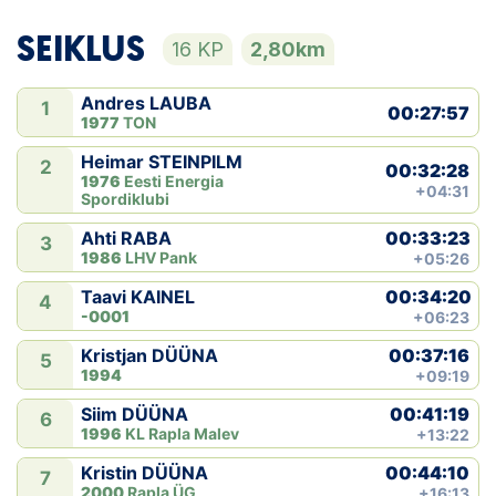
SEIKLUS
16 KP
2,80km
Andres LAUBA
1
00:27:57
1977
TON
Heimar STEINPILM
2
00:32:28
1976
Eesti Energia
+04:31
Spordiklubi
00:33:23
Ahti RABA
3
1986
LHV Pank
+05:26
00:34:20
Taavi KAINEL
4
-0001
+06:23
00:37:16
Kristjan DÜÜNA
5
1994
+09:19
00:41:19
Siim DÜÜNA
6
1996
KL Rapla Malev
+13:22
00:44:10
Kristin DÜÜNA
7
2000
Rapla ÜG
+16:13