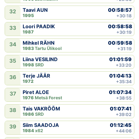
00:58:57
Taavi AUN
32
1995
+30:18
00:58:58
Loori PAADIK
33
1987
+30:19
00:59:58
Mihkel RÄHN
34
1983
Tartu Ülikool
+31:19
01:01:59
Liina VESILIND
35
1998
SRD
+33:20
01:04:13
Terje JÄÄR
36
1972
+35:34
01:07:34
Piret ALOE
37
1976
Metsä Forest
+38:55
01:07:41
Tais VAKRÕÕM
38
1986
SRD
+39:02
01:12:45
Siim SAADOJA
39
1984
x62
+44:06