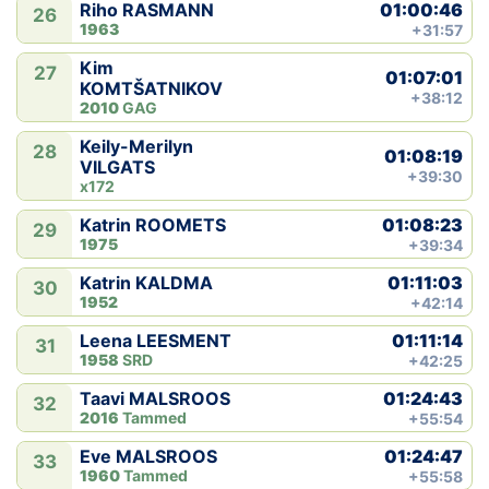
01:00:46
Riho RASMANN
26
1963
+31:57
Kim
27
01:07:01
KOMTŠATNIKOV
+38:12
2010
GAG
Keily-Merilyn
28
01:08:19
VILGATS
+39:30
x172
01:08:23
Katrin ROOMETS
29
1975
+39:34
01:11:03
Katrin KALDMA
30
1952
+42:14
01:11:14
Leena LEESMENT
31
1958
SRD
+42:25
01:24:43
Taavi MALSROOS
32
2016
Tammed
+55:54
01:24:47
Eve MALSROOS
33
1960
Tammed
+55:58