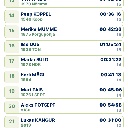
13
1970
Nõmme
15
00:36:16
Peep KOPPEL
14
1946
Koop
15
00:42:36
Merike MUMME
15
1975
Põrgupõhja
15
01:05:34
Ilse UUS
16
1938
TON
15
00:31:22
Marko SÜLD
17
1978
HOK
14
00:41:18
Kerli MÄGI
18
1994
14
00:45:06
Mart PAIS
19
1976
LSF PT
14
00:54:58
Aleks POTSEPP
20
x180
13
00:31:00
Lukas KANGUR
21
2019
12