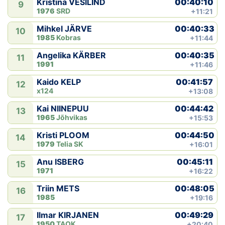
00:40:10
Kristina VESILIND
9
1976
SRD
+11:21
00:40:33
Mihkel JÄRVE
10
1985
Kobras
+11:44
00:40:35
Angelika KÄRBER
11
1991
+11:46
00:41:57
Kaido KELP
12
x124
+13:08
00:44:42
Kai NIINEPUU
13
1965
Jõhvikas
+15:53
00:44:50
Kristi PLOOM
14
1979
Telia SK
+16:01
00:45:11
Anu ISBERG
15
1971
+16:22
00:48:05
Triin METS
16
1985
+19:16
00:49:29
Ilmar KIRJANEN
17
1950
TAOK
+20:40