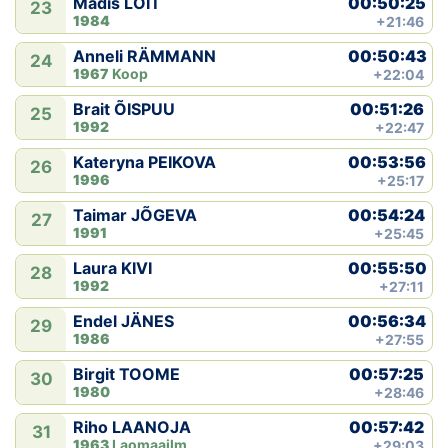
00:50:25
Madis LOIT
23
1984
+21:46
00:50:43
Anneli RÄMMANN
24
1967
Koop
+22:04
00:51:26
Brait ÕISPUU
25
1992
+22:47
00:53:56
Kateryna PEIKOVA
26
1996
+25:17
00:54:24
Taimar JÕGEVA
27
1991
+25:45
00:55:50
Laura KIVI
28
1992
+27:11
00:56:34
Endel JÄNES
29
1986
+27:55
00:57:25
Birgit TOOME
30
1980
+28:46
00:57:42
Riho LAANOJA
31
1963
Laomaailm
+29:03