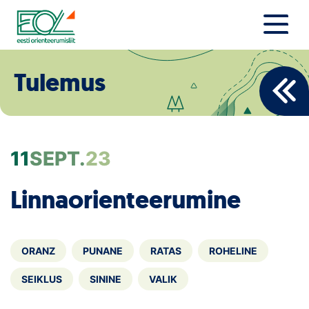
Liigu
sisu
juurde
Estonian Orienteering Federation
Uudised
Tulemus
Alustajale
Orienteerujale
11
SEPT.
23
Eesti Orienteerumine 100!
Linnaorienteerumine
Toetamine
Telli litsents!
ORANZ
PUNANE
RATAS
ROHELINE
Noored
SEIKLUS
SININE
VALIK