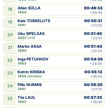
00:49:33
Allan SÜLLA
18
1960
+20:44
00:50:21
Kaie TOBRELUTS
19
1991
+21:32
00:51:40
Uku SIPELGAS
20
2007
x119
+22:51
00:51:43
Marko AASA
21
1980
+22:54
00:54:39
Inga PETUHHOV
22
1963
+25:50
00:55:12
Katrin KRIISKA
23
1954
Jõhvikas
+26:23
00:56:20
Pille NURMIS
24
1961
+27:31
00:57:35
Tiia LAUL
25
1963
+28:46