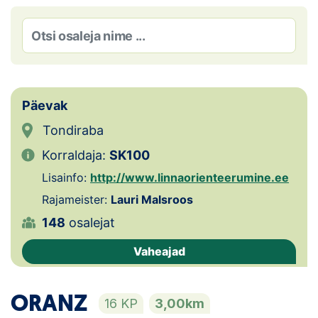
Loha
Kontakt
EOL
Galerii
Päevak
Tondiraba
Kaardid
Korraldaja:
SK100
Kalender
Lisainfo:
http://www.linnaorienteerumine.ee
Rajameister:
Lauri Malsroos
Koondised
148
osalejat
Tule klubisse!
Vaheajad
Tulemused
ORANZ
16 KP
3,00km
Dokumendid