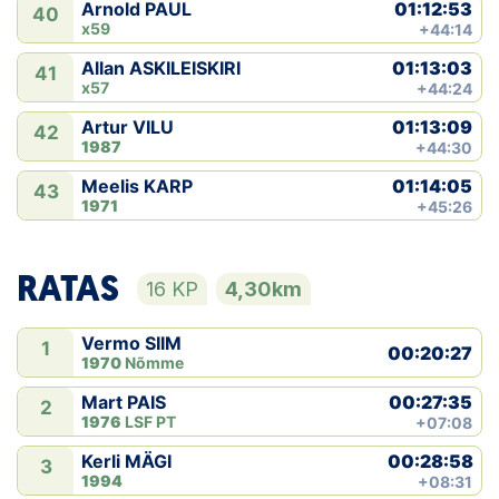
01:12:53
Arnold PAUL
40
x59
+44:14
01:13:03
Allan ASKILEISKIRI
41
x57
+44:24
01:13:09
Artur VILU
42
1987
+44:30
01:14:05
Meelis KARP
43
1971
+45:26
RATAS
16 KP
4,30km
Vermo SIIM
1
00:20:27
1970
Nõmme
00:27:35
Mart PAIS
2
1976
LSF PT
+07:08
00:28:58
Kerli MÄGI
3
1994
+08:31