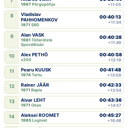
7
1967
Põrgupõhja
+11:05
Vladislav
8
00:40:13
PAHHOMENKOV
+11:34
1971
SRD
Alan VASK
9
00:40:28
1981
Töllerdiste
+11:49
Spordiklubi
00:40:58
Alex PETHÖ
10
x200
+12:19
00:41:48
Pearu KUUSK
11
1974
Tartu
+13:09
00:42:33
Rainer JÄÄR
12
1971
Rapla
+13:54
00:43:36
Aivar LEHT
13
1971
Okas
+14:57
00:45:27
Aleksei ROOMET
14
1985
Loginet
+16:48