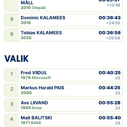
MÄLL
+13:49
2016
Otepää
00:36:43
Dominic KALAMEES
8
2016
+24:55
00:36:56
Tobias KALAMEES
9
2020
+25:08
VALIK
00:40:25
Fred VIIDUL
1
1976
Microsoft
33
00:44:25
Markus Harald PAIS
2
2000
33
00:55:28
Ave LIIVAND
3
1965
Koop
33
00:55:40
Mait BALITSKI
4
1971
B4SK
33