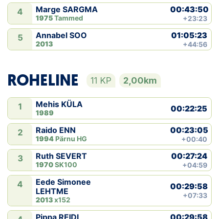
00:43:50
Marge SARGMA
4
1975
Tammed
+23:23
01:05:23
Annabel SOO
5
2013
+44:56
ROHELINE
11 KP
2,00km
Mehis KÜLA
1
00:22:25
1989
00:23:05
Raido ENN
2
1994
Pärnu HG
+00:40
00:27:24
Ruth SEVERT
3
1970
SK100
+04:59
Eede Simonee
4
00:29:58
LEHTME
+07:33
2013
x152
00:29:58
Pippa REIDI