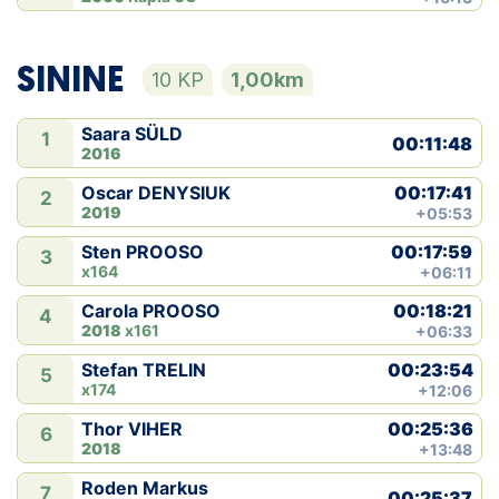
SININE
10 KP
1,00km
Saara SÜLD
1
00:11:48
2016
00:17:41
Oscar DENYSIUK
2
2019
+05:53
00:17:59
Sten PROOSO
3
x164
+06:11
00:18:21
Carola PROOSO
4
2018
x161
+06:33
00:23:54
Stefan TRELIN
5
x174
+12:06
00:25:36
Thor VIHER
6
2018
+13:48
Roden Markus
7
00:25:37