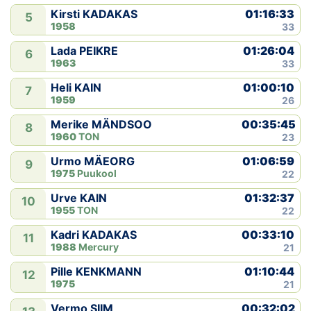
01:16:33
Kirsti KADAKAS
5
1958
33
01:26:04
Lada PEIKRE
6
1963
33
01:00:10
Heli KAIN
7
1959
26
00:35:45
Merike MÄNDSOO
8
1960
TON
23
01:06:59
Urmo MÄEORG
9
1975
Puukool
22
01:32:37
Urve KAIN
10
1955
TON
22
00:33:10
Kadri KADAKAS
11
1988
Mercury
21
01:10:44
Pille KENKMANN
12
1975
21
00:32:02
Vermo SIIM