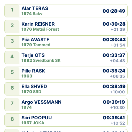
Alar TERAS
1
Klubid
00:28:49
1974
Rakv
00:30:28
Karin REISNER
Suletud maastikud
2
1976
Metsä Forest
+01:39
Püsirajad
00:30:43
Piia AVASTE
3
1979
Tammed
+01:54
Ajalugu
00:33:37
Terje OTS
4
1982
Swedbank SK
+04:48
Koolitused
00:35:24
Pille RASK
5
1963
+06:35
00:38:49
Ella SHVED
OTSI
6
1970
SRD
+10:00
00:39:19
Argo VESSMANN
7
1974
+10:30
00:39:41
Siiri POOPUU
8
1957
JOKA
+10:52