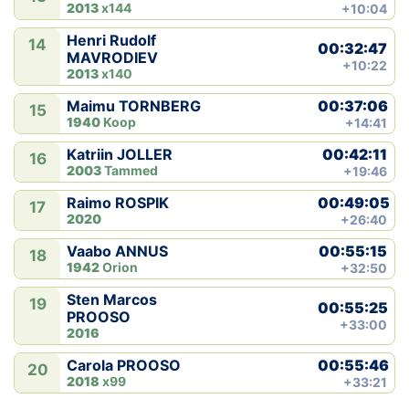
2013
x144
+10:04
Henri Rudolf
14
00:32:47
MAVRODIEV
+10:22
2013
x140
00:37:06
Maimu TORNBERG
15
1940
Koop
+14:41
00:42:11
Katriin JOLLER
16
2003
Tammed
+19:46
00:49:05
Raimo ROSPIK
17
2020
+26:40
00:55:15
Vaabo ANNUS
18
1942
Orion
+32:50
Sten Marcos
19
00:55:25
PROOSO
+33:00
2016
00:55:46
Carola PROOSO
20
2018
x99
+33:21