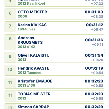
4
2012
Kaarli Kool
+07:33
00:31:03
OTTO MEISTER
6
2006
+08:38
00:31:12
Karina KIVIKAS
7
1994
Ilves
+08:47
Andreas
8
00:31:36
KRUUSMETS
+09:11
2013
x142
00:31:54
Oliver KALVISTU
9
2013
+09:29
00:32:19
Hendrik AVASTE
10
2012
Tammed
+09:54
00:32:23
Kristofer EMAJÕE
11
2013
x136
+09:58
00:32:23
TOBIAS MEISTER
11
2012
+09:58
00:32:29
Simeon SARRAP
13