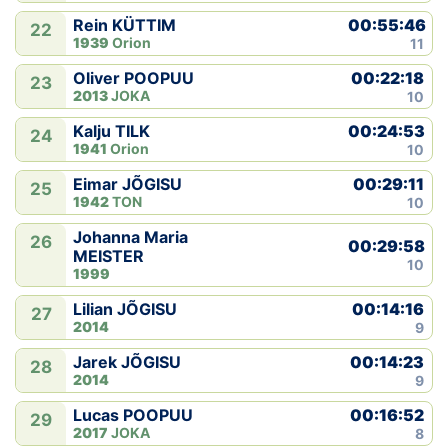
00:55:46
Rein KÜTTIM
22
1939
Orion
11
00:22:18
Oliver POOPUU
23
2013
JOKA
10
00:24:53
Kalju TILK
24
1941
Orion
10
00:29:11
Eimar JÕGISU
25
1942
TON
10
Johanna Maria
26
00:29:58
MEISTER
10
1999
00:14:16
Lilian JÕGISU
27
2014
9
00:14:23
Jarek JÕGISU
28
2014
9
00:16:52
Lucas POOPUU
29
2017
JOKA
8