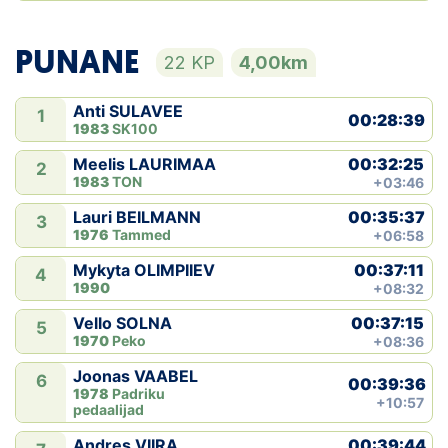
PUNANE
22 KP
4,00km
Anti SULAVEE
1
00:28:39
1983
SK100
00:32:25
Meelis LAURIMAA
2
1983
TON
+03:46
00:35:37
Lauri BEILMANN
3
1976
Tammed
+06:58
00:37:11
Mykyta OLIMPIIEV
4
1990
+08:32
00:37:15
Vello SOLNA
5
1970
Peko
+08:36
Joonas VAABEL
6
00:39:36
1978
Padriku
+10:57
pedaalijad
00:39:44
Andres VIIRA