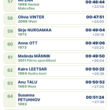
Ivo ENN
57
00:46:44
1968
Henkel
+22:58
Makroflex
00:47:51
Olivia VINTER
58
2009
West
+24:05
00:49:04
Sirje NURGAMAA
59
1973
+25:18
00:49:06
Anne OTT
60
1973
+25:20
00:49:50
Melinda MÄNNIK
61
2011
Pärnu spordikool
+26:04
00:50:22
Kaire LEETSAR
62
1964
Audru kool
+26:36
00:50:52
Anu TALU
63
1965
West
+27:06
Susanna
64
00:51:24
PETUHHOV
+27:38
1993