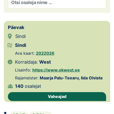
Loha
Kontakt
EOL
Päevak
Sindi
Galerii
Sindi
Kaardid
Ava kaart:
2022026
Kalender
Korraldaja:
West
Lisainfo:
https://www.okwest.ee
Koondised
Rajameister:
Maarja Palu-Teearu, Iida Olviste
140
osalejat
Tule klubisse!
Vaheajad
Tulemused
Dokumendid