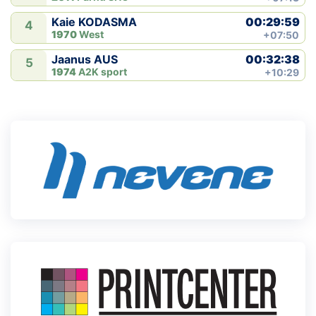
00:29:59
Kaie KODASMA
4
1970
West
+07:50
00:32:38
Jaanus AUS
5
1974
A2K sport
+10:29