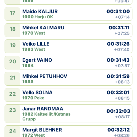
1986
+06:47
00:31:00
Maido KALJUR
17
1960
Harju OK
+07:14
00:31:11
Mihkel KALMARU
18
1970
West
+07:25
00:31:26
Veiko LILLE
19
1983
West
+07:40
00:31:43
Egert VAINO
20
1984
+07:57
00:31:59
Mihkel PETUHHOV
21
1988
+08:13
00:32:01
Vello SOLNA
22
1970
Peko
+08:15
Janar RANDMAA
23
00:32:03
1982
Kaitseliit /Ketmas
+08:17
Grupp
00:32:12
Margit BLEHNER
24
1972
West
+08:26