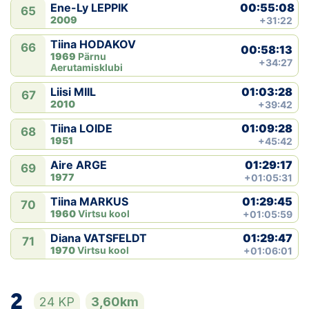
00:55:08
Ene-Ly LEPPIK
65
2009
+31:22
Tiina HODAKOV
66
00:58:13
1969
Pärnu
+34:27
Aerutamisklubi
01:03:28
Liisi MIIL
67
2010
+39:42
01:09:28
Tiina LOIDE
68
1951
+45:42
01:29:17
Aire ARGE
69
1977
+01:05:31
01:29:45
Tiina MARKUS
70
1960
Virtsu kool
+01:05:59
01:29:47
Diana VATSFELDT
71
1970
Virtsu kool
+01:06:01
2
24 KP
3,60km