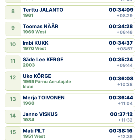
00:34:09
Terttu JALANTO
8
1961
+08:29
00:34:28
Toomas NÄÄR
9
1969
West
+08:48
00:34:37
Imbi KUKK
10
1970
West
+08:57
00:35:24
Säde Lee KERGE
11
2003
+09:44
Uko KÕRGE
12
00:36:08
1965
Pärnu Aerutajate
+10:28
klubi
00:36:44
Merja TOIVONEN
13
1960
+11:04
00:37:12
Janno VISKUS
14
1984
+11:32
00:38:16
Mati PILT
15
1951
West
+12:36