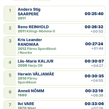
Andero Stig
1
00:25:40
SAARPERE
2011
00:26:32
Reno REINHOLD
2
2011
Kilingi-Nõmme G
+00:52
Kris Leander
3
00:27:24
RANDMAA
+01:44
2012
Pärnu Spordikool
/ Noorko
00:30:07
Liis-Marie KALJUR
4
2009
Harju OK
+04:27
Herwin VÄLJAMÄE
5
00:30:35
2010
Pärnu
+04:55
Spordikool
00:32:19
Anneli NÕMM
6
1980
+06:39
00:33:06
Ilvi VARE
7
1970
West
+07:26