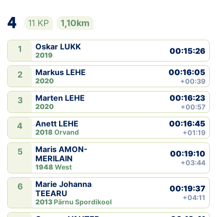
4
11 KP
1,10km
Oskar LUKK
1
00:15:26
2019
00:16:05
Markus LEHE
2
2020
+00:39
00:16:23
Marten LEHE
3
2020
+00:57
00:16:45
Anett LEHE
4
2018
Orvand
+01:19
Maris AMON-
5
00:19:10
MERILAIN
+03:44
1948
West
Marie Johanna
6
00:19:37
TEEARU
+04:11
2013
Pärnu Spordikool