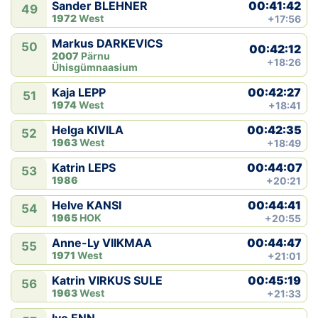
00:41:42
Sander BLEHNER
49
1972
West
+17:56
Markus DARKEVICS
50
00:42:12
2007
Pärnu
+18:26
Ühisgümnaasium
00:42:27
Kaja LEPP
51
1974
West
+18:41
00:42:35
Helga KIVILA
52
1963
West
+18:49
00:44:07
Katrin LEPS
53
1986
+20:21
00:44:41
Helve KANSI
54
1965
HOK
+20:55
00:44:47
Anne-Ly VIIKMAA
55
1971
West
+21:01
00:45:19
Katrin VIRKUS SULE
56
1963
West
+21:33