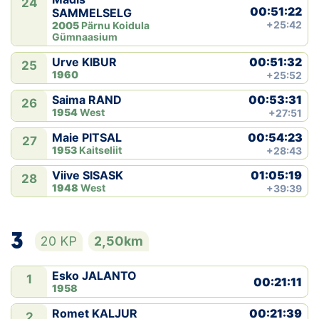
24
00:51:22
SAMMELSELG
+25:42
2005
Pärnu Koidula
Gümnaasium
00:51:32
Urve KIBUR
25
1960
+25:52
00:53:31
Saima RAND
26
1954
West
+27:51
00:54:23
Maie PITSAL
27
1953
Kaitseliit
+28:43
01:05:19
Viive SISASK
28
1948
West
+39:39
3
20 KP
2,50km
Esko JALANTO
1
00:21:11
1958
00:21:39
Romet KALJUR
2