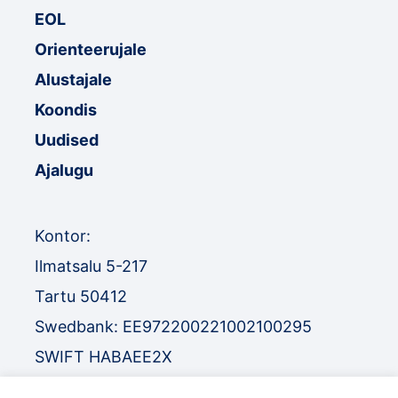
EOL
Orienteerujale
Alustajale
Koondis
Uudised
Ajalugu
Kontor:
Ilmatsalu 5-217
Tartu 50412
Swedbank: EE972200221002100295
SWIFT HABAEE2X
SEB: EE671010220034030010