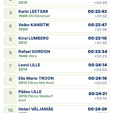
2015
+00:28
00:22:43
Karin LEETSAR
3
1989
OÜ Kõneravi
+01:32
00:22:47
Veiko KANISTIK
4
1980
+01:36
00:23:10
Kirsi LUMBERG
5
2012
+01:59
00:23:34
Rafael GORDON
6
1946
Võru
+02:23
00:24:14
Leevi LILLE
7
2014
+03:03
00:24:16
Elis Marie TROON
8
2012
Pärnu Mai Kool
+03:05
Pääsu LILLE
9
00:24:21
2012
Pärnu Waldorf
+03:10
kool
00:24:29
Helari VÄLJAMÄE
10