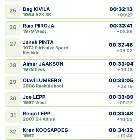
00:32:13
Dag KIVILA
25
1964
A2K SK
+08:27
00:32:41
Raio PIIROJA
26
1979
West
+08:55
Janek PINTA
27
00:32:48
1972
Piirivalve Spordi
+09:02
Keskklu
00:33:04
Aimar JAAKSON
28
1978
Ilves
+09:18
00:33:05
Olavi LUMBERG
29
2006
Raeküla kool
+09:19
00:33:09
Joe LEPP
30
1967
West
+09:23
00:33:48
Reigo LEPP
31
2007
SK Altius
+10:02
00:34:32
Kren KOOSAPOEG
32
1997
+10:46