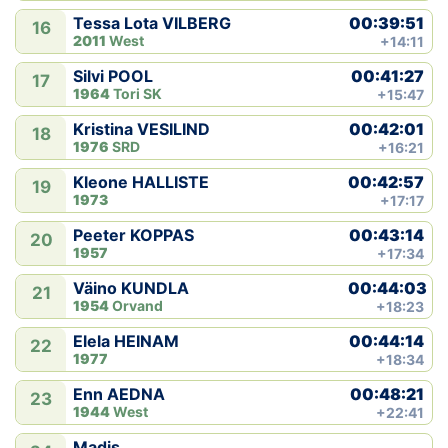
00:39:51
Tessa Lota VILBERG
16
2011
West
+14:11
00:41:27
Silvi POOL
17
1964
Tori SK
+15:47
00:42:01
Kristina VESILIND
18
1976
SRD
+16:21
00:42:57
Kleone HALLISTE
19
1973
+17:17
00:43:14
Peeter KOPPAS
20
1957
+17:34
00:44:03
Väino KUNDLA
21
1954
Orvand
+18:23
00:44:14
Elela HEINAM
22
1977
+18:34
00:48:21
Enn AEDNA
23
1944
West
+22:41
Madis