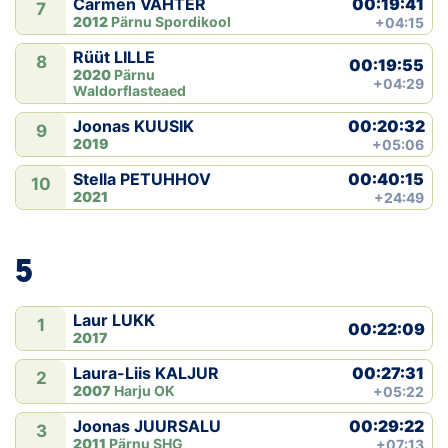
00:19:41
Carmen VAHTER
7
2012
Pärnu Spordikool
+04:15
Rüüt LILLE
8
00:19:55
2020
Pärnu
+04:29
Waldorflasteaed
00:20:32
Joonas KUUSIK
9
2019
+05:06
00:40:15
Stella PETUHHOV
10
2021
+24:49
5
Laur LUKK
1
00:22:09
2017
00:27:31
Laura-Liis KALJUR
2
2007
Harju OK
+05:22
00:29:22
Joonas JUURSALU
3
2011
Pärnu SHG
+07:13