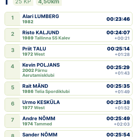
1
25 KP
4,50km
Klubid
Alari LUMBERG
1
00:23:46
1982
Suletud maastikud
00:24:07
Risto KALJUND
2
1989
Tallinna SS Kalev
+00:21
Püsirajad
00:25:14
Priit TALU
3
1972
West
+01:28
Ajalugu
Kevin POLJANS
4
00:25:29
Koolitused
2002
Pärnu
+01:43
Aerutamisklubi
00:25:35
Rait MÄND
5
OTSI
1986
Telia Spordiklubi
+01:49
00:25:38
Urmo KESKÜLA
6
1977
West
+01:52
00:25:49
Andre NÕMM
7
1974
Tammed
+02:03
00:25:54
Sander NÕMM
8