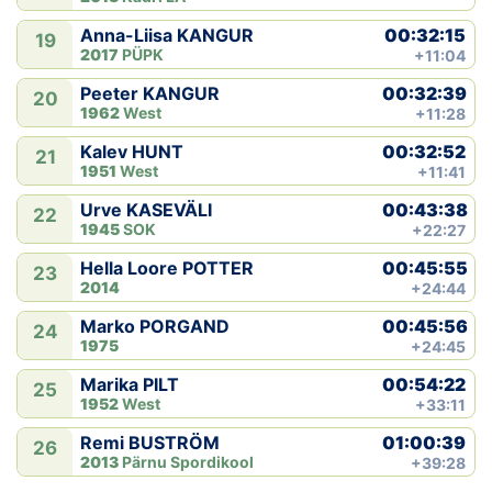
00:32:15
Anna-Liisa KANGUR
19
2017
PÜPK
+11:04
00:32:39
Peeter KANGUR
20
1962
West
+11:28
00:32:52
Kalev HUNT
21
1951
West
+11:41
00:43:38
Urve KASEVÄLI
22
1945
SOK
+22:27
00:45:55
Hella Loore POTTER
23
2014
+24:44
00:45:56
Marko PORGAND
24
1975
+24:45
00:54:22
Marika PILT
25
1952
West
+33:11
01:00:39
Remi BUSTRÖM
26
2013
Pärnu Spordikool
+39:28