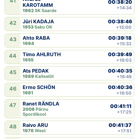
41
00:38:20
KAROTAMM
+14:34
1962
SK Saarde
00:38:46
Jüri KADAJA
42
1953
Saku OK
+15:00
00:39:18
Ahto RABA
43
1994
+15:32
00:39:49
Timo AHLRUTH
44
1955
+16:03
00:40:35
Ats PEDAK
45
1989
Kaitseliit
+16:49
00:40:36
Ermo SCHÖN
46
1981
+16:50
Ranet RÄNDLA
47
00:41:11
2008
Pärnu
+17:25
Spordikool
00:41:37
Raivo ARU
48
1976
West
+17:51