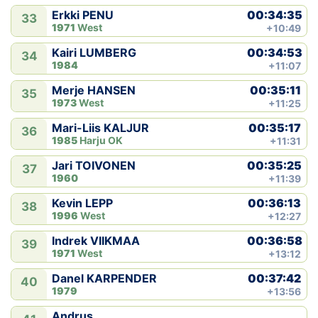
00:34:35
Erkki PENU
33
1971
West
+10:49
00:34:53
Kairi LUMBERG
34
1984
+11:07
00:35:11
Merje HANSEN
35
1973
West
+11:25
00:35:17
Mari-Liis KALJUR
36
1985
Harju OK
+11:31
00:35:25
Jari TOIVONEN
37
1960
+11:39
00:36:13
Kevin LEPP
38
1996
West
+12:27
00:36:58
Indrek VIIKMAA
39
1971
West
+13:12
00:37:42
Danel KARPENDER
40
1979
+13:56
Andrus