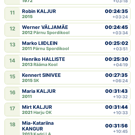
1972
+03:18
00:24:35
Robin KALJUR
11
2015
+03:24
00:24:45
Werner VÄLJAMÄE
12
2012
Pärnu Spordikool
+03:34
00:25:02
Marko LIIDLEIN
13
2011
Pärnu Spordikool
+03:51
00:25:30
Henriko HALLISTE
14
2013
Rääma Kool
+04:19
00:27:35
Kennert SINIVEE
15
2015
SK
+06:24
00:31:43
Maria KALJUR
16
2011
+10:32
00:31:44
Mirt KALJUR
17
2021
Harju OK
+10:33
Mia-Katariina
18
00:31:56
KANGUR
+10:45
2013
Kadri LA