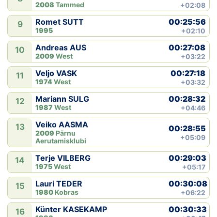
2008
Tammed
+02:08
00:25:56
Romet SUTT
9
1995
+02:10
00:27:08
Andreas AUS
10
2009
West
+03:22
00:27:18
Veljo VASK
11
1974
West
+03:32
00:28:32
Mariann SULG
12
1987
West
+04:46
Veiko AASMA
13
00:28:55
2009
Pärnu
+05:09
Aerutamisklubi
00:29:03
Terje VILBERG
14
1975
West
+05:17
00:30:08
Lauri TEDER
15
1980
Kobras
+06:22
00:30:33
Künter KASEKAMP
16