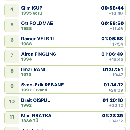
00:58:44
Siim ISUP
4
1995
Võru
+10:40
00:59:50
Ott PÕLDMÄE
5
1988
+11:46
01:05:58
Rainer VELBRI
6
1988
+17:54
01:06:49
Airon FINGLING
7
1994
+18:45
01:07:51
Ilmar RÄNI
8
1978
+19:47
01:14:12
Sven-Erik REBANE
9
1992
Orvand
+26:08
01:20:16
Brait ÕISPUU
10
1992
+32:12
01:22:36
Mait BRATKA
11
1989
TÜ
+34:32