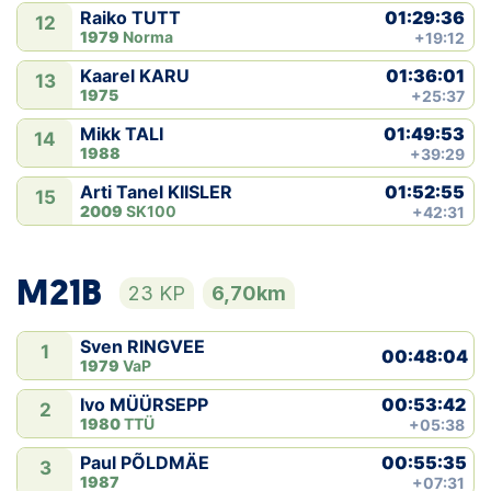
01:29:36
Raiko TUTT
12
1979
Norma
+19:12
01:36:01
Kaarel KARU
13
1975
+25:37
01:49:53
Mikk TALI
14
1988
+39:29
01:52:55
Arti Tanel KIISLER
15
2009
SK100
+42:31
M21B
23 KP
6,70km
Sven RINGVEE
1
00:48:04
1979
VaP
00:53:42
Ivo MÜÜRSEPP
2
1980
TTÜ
+05:38
00:55:35
Paul PÕLDMÄE
3
1987
+07:31