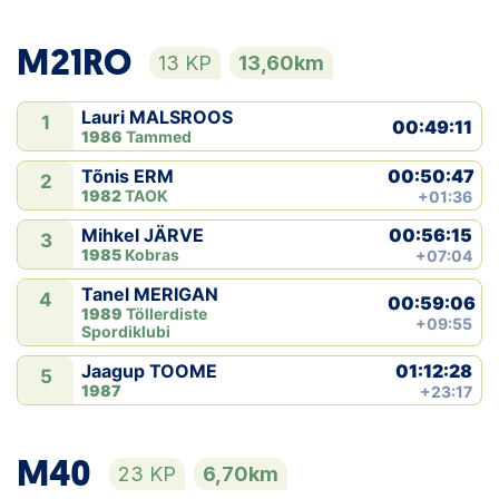
M21RO
13 KP
13,60km
Lauri MALSROOS
1
00:49:11
1986
Tammed
00:50:47
Tõnis ERM
2
1982
TAOK
+01:36
00:56:15
Mihkel JÄRVE
3
1985
Kobras
+07:04
Tanel MERIGAN
4
00:59:06
1989
Töllerdiste
+09:55
Spordiklubi
01:12:28
Jaagup TOOME
5
1987
+23:17
M40
23 KP
6,70km