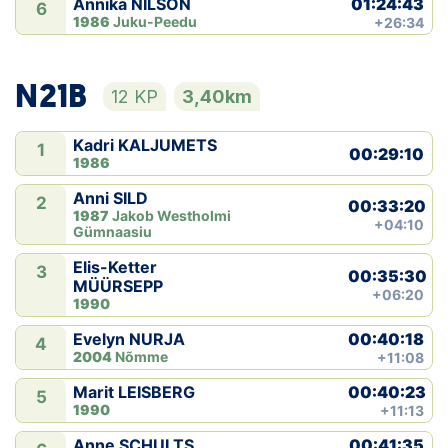
01:24:43
Annika NILSON
6
1986
Juku-Peedu
+26:34
N21B
12 KP
3,40km
Kadri KALJUMETS
1
00:29:10
1986
Anni SILD
2
00:33:20
1987
Jakob Westholmi
+04:10
Gümnaasiu
Elis-Ketter
3
00:35:30
MÜÜRSEPP
+06:20
1990
00:40:18
Evelyn NURJA
4
2004
Nõmme
+11:08
00:40:23
Marit LEISBERG
5
1990
+11:13
00:41:35
Anne SCHULTS