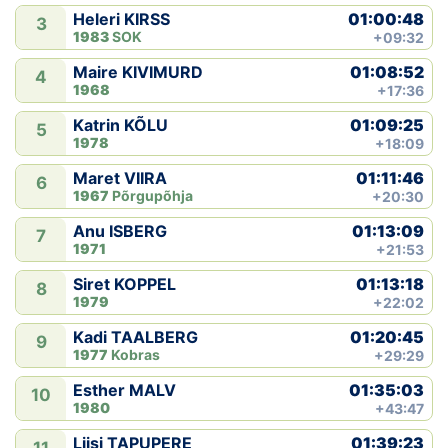
01:00:48
Heleri KIRSS
3
1983
SOK
+09:32
01:08:52
Maire KIVIMURD
4
1968
+17:36
01:09:25
Katrin KÕLU
5
1978
+18:09
01:11:46
Maret VIIRA
6
1967
Põrgupõhja
+20:30
01:13:09
Anu ISBERG
7
1971
+21:53
01:13:18
Siret KOPPEL
8
1979
+22:02
01:20:45
Kadi TAALBERG
9
1977
Kobras
+29:29
01:35:03
Esther MALV
10
1980
+43:47
01:39:23
Liisi TAPUPERE