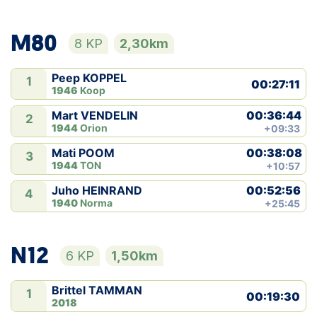
M80
8 KP
2,30km
Peep KOPPEL
1
00:27:11
1946
Koop
00:36:44
Mart VENDELIN
2
1944
Orion
+09:33
00:38:08
Mati POOM
3
1944
TON
+10:57
00:52:56
Juho HEINRAND
4
1940
Norma
+25:45
N12
6 KP
1,50km
Brittel TAMMAN
1
00:19:30
2018