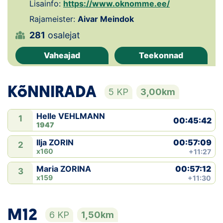
Lisainfo:
https://www.oknomme.ee/
Klubid
Rajameister:
Aivar Meindok
281
osalejat
Suletud maastikud
Vaheajad
Teekonnad
Püsirajad
KõNNIRADA
Ajalugu
5 KP
3,00km
Koolitused
Helle VEHLMANN
1
00:45:42
1947
00:57:09
Ilja ZORIN
2
OTSI
x160
+11:27
00:57:12
Maria ZORINA
3
x159
+11:30
M12
6 KP
1,50km