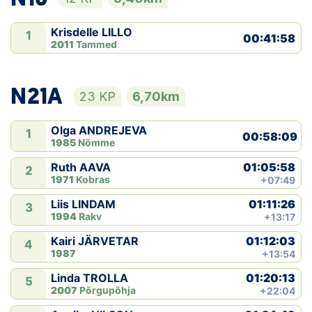
Krisdelle LILLO
1
00:41:58
2011
Tammed
N21A
23 KP
6,70km
Olga ANDREJEVA
1
00:58:09
1985
Nõmme
01:05:58
Ruth AAVA
2
1971
Kobras
+07:49
01:11:26
Liis LINDAM
3
1994
Rakv
+13:17
01:12:03
Kairi JÄRVETAR
4
1987
+13:54
01:20:13
Linda TROLLA
5
2007
Põrgupõhja
+22:04