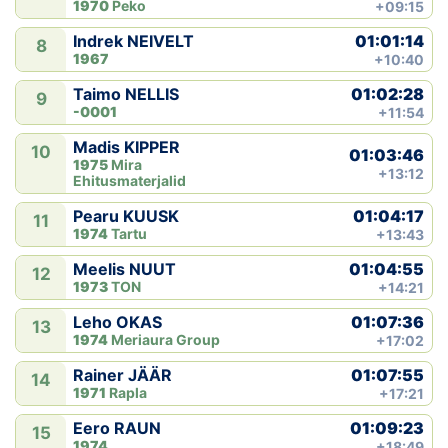
1970
Peko
+09:15
01:01:14
Indrek NEIVELT
8
1967
+10:40
01:02:28
Taimo NELLIS
9
-0001
+11:54
Madis KIPPER
10
01:03:46
1975
Mira
+13:12
Ehitusmaterjalid
01:04:17
Pearu KUUSK
11
1974
Tartu
+13:43
01:04:55
Meelis NUUT
12
1973
TON
+14:21
01:07:36
Leho OKAS
13
1974
Meriaura Group
+17:02
01:07:55
Rainer JÄÄR
14
1971
Rapla
+17:21
01:09:23
Eero RAUN
15
1974
+18:49