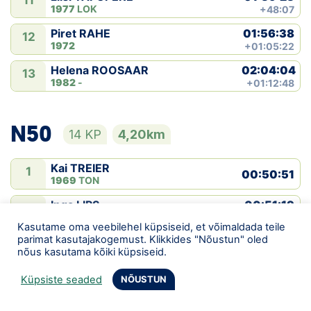
11
1977
LOK
+48:07
01:56:38
Piret RAHE
12
1972
+01:05:22
02:04:04
Helena ROOSAAR
13
1982
-
+01:12:48
N50
14 KP
4,20km
Kai TREIER
1
00:50:51
1969
TON
00:51:19
Inga LIPS
2
1974
Koop
+00:28
Kasutame oma veebilehel küpsiseid, et võimaldada teile
parimat kasutajakogemust. Klikkides "Nõustun" oled
00:51:46
Margit MÄLTER
3
nõus kasutama kõiki küpsiseid.
1971
+00:55
01:02:51
Rita SINIVÄLI
Küpsiste seaded
NÕUSTUN
4
1966
+12:00