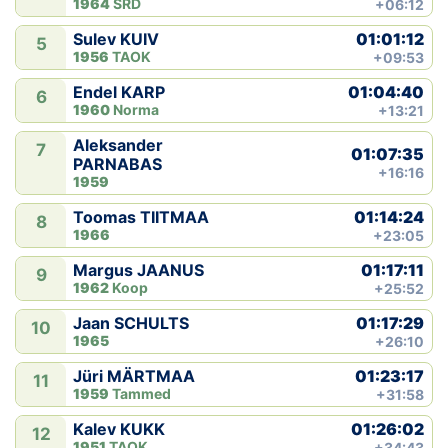
1964
SRD
+06:12
01:01:12
Sulev KUIV
5
1956
TAOK
+09:53
01:04:40
Endel KARP
6
1960
Norma
+13:21
Aleksander
7
01:07:35
PARNABAS
+16:16
1959
01:14:24
Toomas TIITMAA
8
1966
+23:05
01:17:11
Margus JAANUS
9
1962
Koop
+25:52
01:17:29
Jaan SCHULTS
10
1965
+26:10
01:23:17
Jüri MÄRTMAA
11
1959
Tammed
+31:58
01:26:02
Kalev KUKK
12
1951
TAOK
+34:43