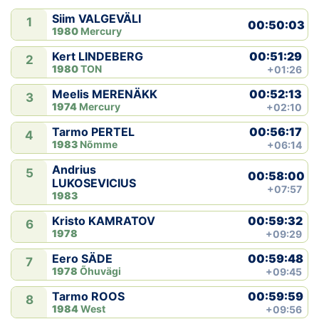
Siim VALGEVÄLI
1
00:50:03
1980
Mercury
00:51:29
Kert LINDEBERG
2
1980
TON
+01:26
00:52:13
Meelis MERENÄKK
3
1974
Mercury
+02:10
00:56:17
Tarmo PERTEL
4
1983
Nõmme
+06:14
Andrius
5
00:58:00
LUKOSEVICIUS
+07:57
1983
00:59:32
Kristo KAMRATOV
6
1978
+09:29
00:59:48
Eero SÄDE
7
1978
Õhuvägi
+09:45
00:59:59
Tarmo ROOS
8
1984
West
+09:56