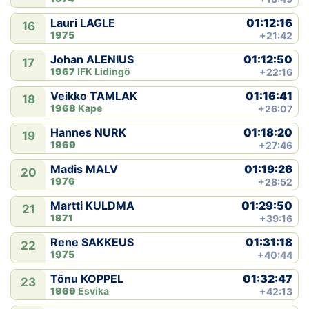
01:12:16
Lauri LAGLE
16
1975
+21:42
01:12:50
Johan ALENIUS
17
1967
IFK Lidingö
+22:16
01:16:41
Veikko TAMLAK
18
1968
Kape
+26:07
01:18:20
Hannes NURK
19
1969
+27:46
01:19:26
Madis MALV
20
1976
+28:52
01:29:50
Martti KULDMA
21
1971
+39:16
01:31:18
Rene SAKKEUS
22
1975
+40:44
01:32:47
Tõnu KOPPEL
23
1969
Esvika
+42:13