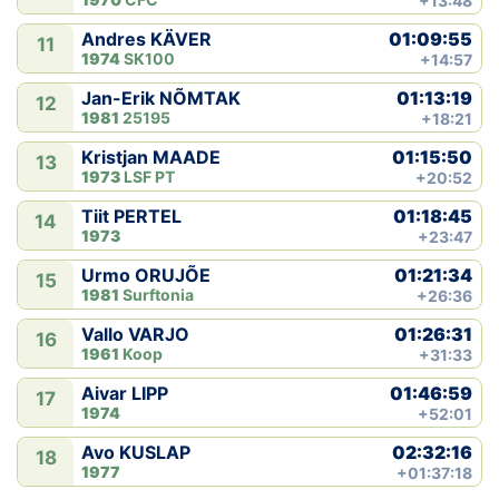
+13:48
01:09:55
Andres KÄVER
11
1974
SK100
+14:57
01:13:19
Jan-Erik NÕMTAK
12
1981
25195
+18:21
01:15:50
Kristjan MAADE
13
1973
LSF PT
+20:52
01:18:45
Tiit PERTEL
14
1973
+23:47
01:21:34
Urmo ORUJÕE
15
1981
Surftonia
+26:36
01:26:31
Vallo VARJO
16
1961
Koop
+31:33
01:46:59
Aivar LIPP
17
1974
+52:01
02:32:16
Avo KUSLAP
18
1977
+01:37:18