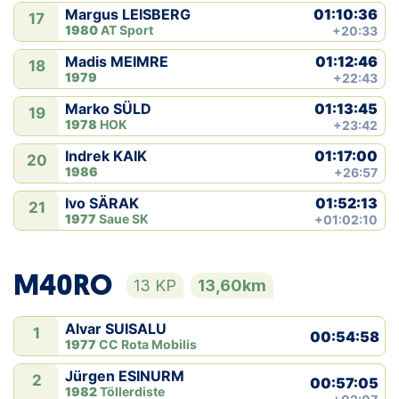
01:10:36
Margus LEISBERG
17
1980
AT Sport
+20:33
01:12:46
Madis MEIMRE
18
1979
+22:43
01:13:45
Marko SÜLD
19
1978
HOK
+23:42
01:17:00
Indrek KAIK
20
1986
+26:57
01:52:13
Ivo SÄRAK
21
1977
Saue SK
+01:02:10
M40RO
13 KP
13,60km
Alvar SUISALU
1
00:54:58
1977
CC Rota Mobilis
Jürgen ESINURM
2
00:57:05
1982
Töllerdiste