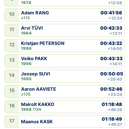
1978
+12:06
00:41:56
Adam RANG
10
x115
+12:34
00:42:33
Arvi TÜVI
11
1964
+13:11
00:43:22
Kristjan PETERSON
12
1986
+14:00
00:43:33
Veiko PAKK
13
1996
+14:11
00:50:05
Joosep SUVI
14
1995
+20:43
00:52:46
Aaron AAVISTE
15
x135
+23:24
01:18:48
Mairolt KAKKO
16
1968
TON
+49:26
01:18:49
17
Maanus KASK
+49:27