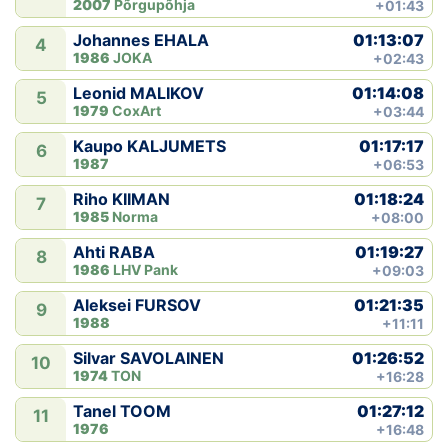
2007
Põrgupõhja
+01:43
01:13:07
Johannes EHALA
4
1986
JOKA
+02:43
01:14:08
Leonid MALIKOV
5
1979
CoxArt
+03:44
01:17:17
Kaupo KALJUMETS
6
1987
+06:53
01:18:24
Riho KIIMAN
7
1985
Norma
+08:00
01:19:27
Ahti RABA
8
1986
LHV Pank
+09:03
01:21:35
Aleksei FURSOV
9
1988
+11:11
01:26:52
Silvar SAVOLAINEN
10
1974
TON
+16:28
01:27:12
Tanel TOOM
11
1976
+16:48