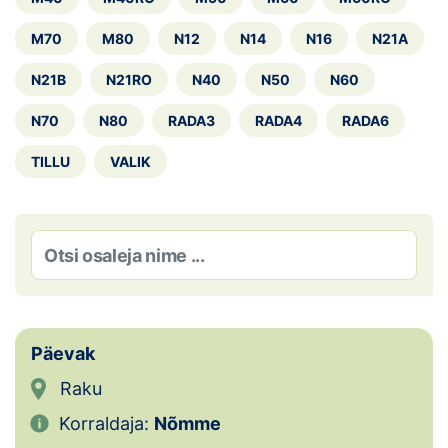
Loha
M70
M80
N12
N14
N16
N21A
Kontakt
N21B
N21RO
N40
N50
N60
EOL
N70
N80
RADA3
RADA4
RADA6
Galerii
TILLU
VALIK
Kaardid
Kalender
Koondised
Tule klubisse!
Päevak
Tulemused
Raku
Korraldaja:
Nõmme
Dokumendid