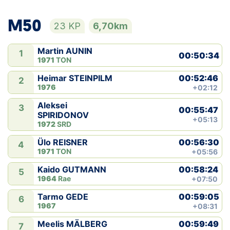
M50
23 KP
6,70km
Martin AUNIN
1
00:50:34
1971
TON
00:52:46
Heimar STEINPILM
2
1976
+02:12
Aleksei
3
00:55:47
SPIRIDONOV
+05:13
1972
SRD
00:56:30
Ülo REISNER
4
1971
TON
+05:56
00:58:24
Kaido GUTMANN
5
1964
Rae
+07:50
00:59:05
Tarmo GEDE
6
1967
+08:31
00:59:49
Meelis MÄLBERG
7