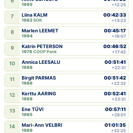
6
1995
+12:25
00:42:33
Liina KALM
7
1983
SOK
+13:23
00:45:17
Marlen LEEMET
8
1994
+16:07
00:46:52
Katrin PETERSON
9
1976
COOP Pank
+17:42
00:51:41
Annica LEESALU
10
1988
+22:31
00:51:42
Birgit PARMAS
11
1986
+22:32
00:52:41
Kerttu AARING
12
1988
+23:31
00:57:11
Ene TÜVI
13
1965
+28:01
01:01:35
Mari-Ann VELBRI
14
1989
+32:25