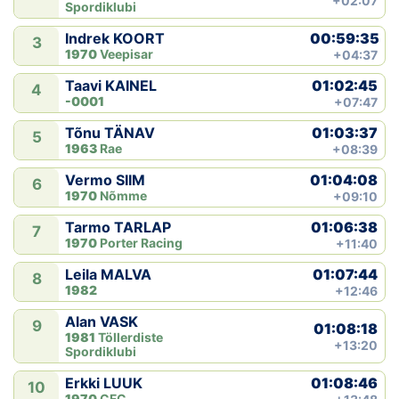
+02:07
Spordiklubi
00:59:35
Indrek KOORT
3
1970
Veepisar
+04:37
01:02:45
Taavi KAINEL
4
-0001
+07:47
01:03:37
Tõnu TÄNAV
5
1963
Rae
+08:39
01:04:08
Vermo SIIM
6
1970
Nõmme
+09:10
01:06:38
Tarmo TARLAP
7
1970
Porter Racing
+11:40
01:07:44
Leila MALVA
8
1982
+12:46
Alan VASK
9
01:08:18
1981
Töllerdiste
+13:20
Spordiklubi
01:08:46
Erkki LUUK
10
1970
CFC