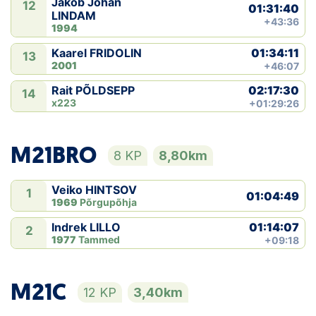
Jakob Johan
12
01:31:40
LINDAM
+43:36
1994
01:34:11
Kaarel FRIDOLIN
13
2001
+46:07
02:17:30
Rait PÕLDSEPP
14
x223
+01:29:26
M21BRO
8 KP
8,80km
Veiko HINTSOV
1
01:04:49
1969
Põrgupõhja
01:14:07
Indrek LILLO
2
1977
Tammed
+09:18
M21C
12 KP
3,40km