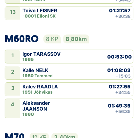
01:27:57
Toivo LEISNER
13
-0001
Elioni SK
+36:38
M60RO
8 KP
8,80km
Igor TARASSOV
1
00:53:00
1965
01:08:03
Kalle NELK
2
1950
Tammed
+15:03
01:27:55
Kalev RAADLA
3
1951
Jõhvikas
+34:55
Aleksander
4
01:49:35
JAANSON
+56:35
1960
M70
12 KP
3,40km