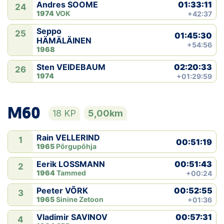
01:33:11
Andres SOOME
24
1974
VOK
+42:37
Seppo
25
01:45:30
HÄMÄLÄINEN
+54:56
1968
02:20:33
Sten VEIDEBAUM
26
1974
+01:29:59
M60
18 KP
5,00km
Rain VELLERIND
1
00:51:19
1965
Põrgupõhja
00:51:43
Eerik LOSSMANN
2
1964
Tammed
+00:24
00:52:55
Peeter VÕRK
3
1965
Sinine Zetoon
+01:36
00:57:31
Vladimir SAVINOV
4