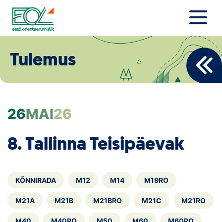
Liigu
sisu
juurde
Estonian Orienteering Federation
Uudised
Tulemus
Alustajale
Orienteerujale
26
MAI
26
Eesti Orienteerumine 100!
8. Tallinna Teisipäevak
Toetamine
Telli litsents!
KÕNNIRADA
M12
M14
M19RO
Noored
M21A
M21B
M21BRO
M21C
M21RO
M40
M40RO
M50
M60
M60RO