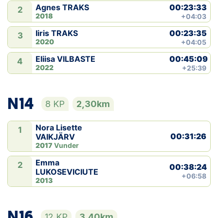
00:23:33
Agnes TRAKS
2
2018
+04:03
00:23:35
Iiris TRAKS
3
2020
+04:05
00:45:09
Eliisa VILBASTE
4
2022
+25:39
N14
8 KP
2,30km
Nora Lisette
1
00:31:26
VAIKJÄRV
2017
Vunder
Emma
2
00:38:24
LUKOSEVICIUTE
+06:58
2013
N16
12 KP
3,40km