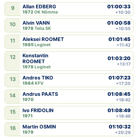
01:00:33
Allan EDBERG
9
1972
OK Nõmme
+10:30
01:00:58
Alvin VANN
10
1978
Telia SK
+10:55
01:01:45
Aleksei ROOMET
11
1985
Loginet
+11:42
Konstantin
12
01:03:20
ROOMET
+13:17
1978
Loginet
01:07:23
Andres TIKO
13
1984
KFV
+17:20
01:08:45
Andrus PAATS
14
1970
+18:42
01:08:49
Ivo FRIDOLIN
15
1971
+18:46
01:10:32
Martin OSMIN
16
1979
+20:29