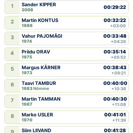
Sander KIPPER
1
00:29:22
2008
00:32:22
Martin KONTUS
2
1986
+03:00
00:33:48
Vahur PAJOMÄGI
3
1974
+04:26
00:35:14
Priidu ORAV
4
1975
+05:52
00:38:43
Margus KÄRNER
5
1973
+09:21
00:40:00
Taavi TAMBUR
6
1983
Nõmme
+10:38
00:40:30
Martin TAMMAN
7
1987
+11:08
00:41:01
Marko USLER
8
1970
+11:39
00:41:28
Siim LIIVAND
9