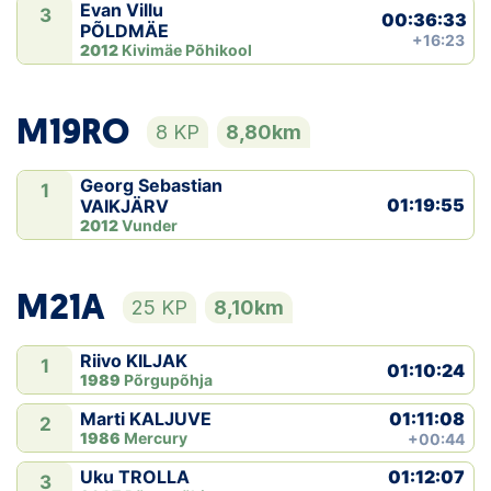
Evan Villu
3
00:36:33
PÕLDMÄE
+16:23
2012
Kivimäe Põhikool
M19RO
8 KP
8,80km
Georg Sebastian
1
01:19:55
VAIKJÄRV
2012
Vunder
M21A
25 KP
8,10km
Riivo KILJAK
1
01:10:24
1989
Põrgupõhja
01:11:08
Marti KALJUVE
2
1986
Mercury
+00:44
01:12:07
Uku TROLLA
3