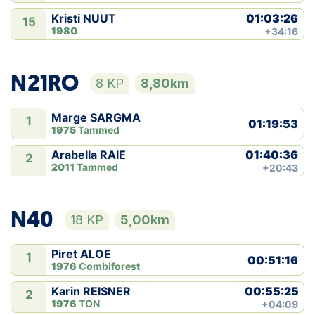
01:03:26
Kristi NUUT
15
1980
+34:16
N21RO
8 KP
8,80km
Marge SARGMA
1
01:19:53
1975
Tammed
01:40:36
Arabella RAIE
2
2011
Tammed
+20:43
N40
18 KP
5,00km
Piret ALOE
1
00:51:16
1976
Combiforest
00:55:25
Karin REISNER
2
1976
TON
+04:09