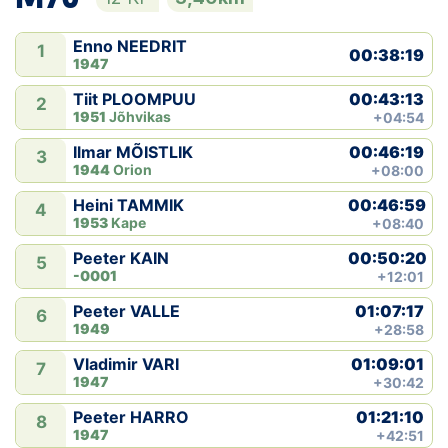
Enno NEEDRIT
1
00:38:19
1947
00:43:13
Tiit PLOOMPUU
2
1951
Jõhvikas
+04:54
00:46:19
Ilmar MÕISTLIK
3
1944
Orion
+08:00
00:46:59
Heini TAMMIK
4
1953
Kape
+08:40
00:50:20
Peeter KAIN
5
-0001
+12:01
01:07:17
Peeter VALLE
6
1949
+28:58
01:09:01
Vladimir VARI
7
1947
+30:42
01:21:10
Peeter HARRO
8
1947
+42:51