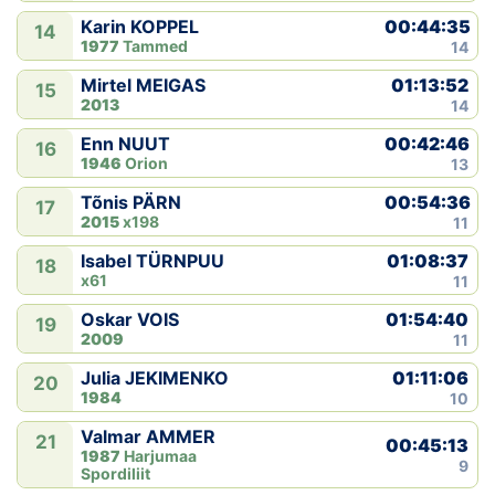
00:44:35
Karin KOPPEL
14
1977
Tammed
14
01:13:52
Mirtel MEIGAS
15
2013
14
00:42:46
Enn NUUT
16
1946
Orion
13
00:54:36
Tõnis PÄRN
17
2015
x198
11
01:08:37
Isabel TÜRNPUU
18
x61
11
01:54:40
Oskar VOIS
19
2009
11
01:11:06
Julia JEKIMENKO
20
1984
10
Valmar AMMER
21
00:45:13
1987
Harjumaa
9
Spordiliit