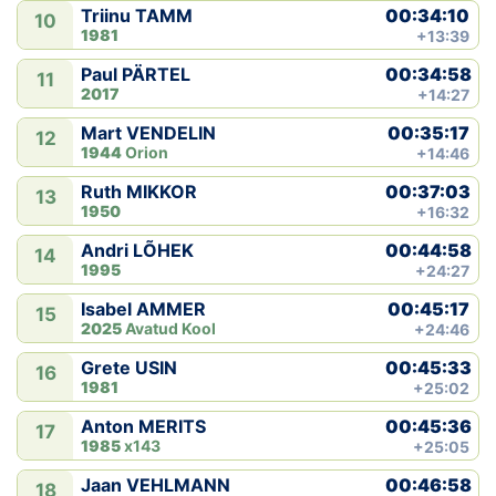
00:34:10
Triinu TAMM
10
1981
+13:39
00:34:58
Paul PÄRTEL
11
2017
+14:27
00:35:17
Mart VENDELIN
12
1944
Orion
+14:46
00:37:03
Ruth MIKKOR
13
1950
+16:32
00:44:58
Andri LÕHEK
14
1995
+24:27
00:45:17
Isabel AMMER
15
2025
Avatud Kool
+24:46
00:45:33
Grete USIN
16
1981
+25:02
00:45:36
Anton MERITS
17
1985
x143
+25:05
00:46:58
Jaan VEHLMANN
18