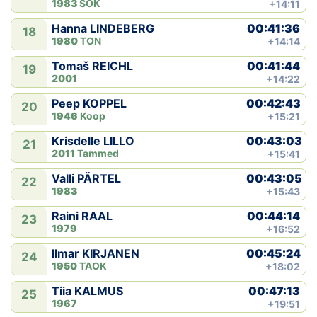
1983
SOK
+14:11
00:41:36
Hanna LINDEBERG
18
1980
TON
+14:14
00:41:44
Tomaš REICHL
19
2001
+14:22
00:42:43
Peep KOPPEL
20
1946
Koop
+15:21
00:43:03
Krisdelle LILLO
21
2011
Tammed
+15:41
00:43:05
Valli PÄRTEL
22
1983
+15:43
00:44:14
Raini RAAL
23
1979
+16:52
00:45:24
Ilmar KIRJANEN
24
1950
TAOK
+18:02
00:47:13
Tiia KALMUS
25
1967
+19:51