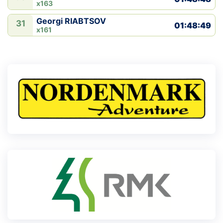
x163
Georgi RIABTSOV
31
01:48:49
x161