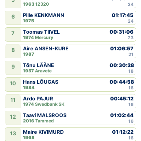
5
1963
12320
24
01:17:45
Pille KENKMANN
6
1975
24
00:31:06
Toomas TIIVEL
7
1974
Mercury
23
01:06:57
Aire ANSEN-KURE
8
1987
21
00:30:28
Tõnu LÄÄNE
9
1957
Aravete
18
00:44:58
Hans LÕUGAS
10
1984
16
00:45:12
Ardo PAJUR
11
1974
Swedbank SK
16
01:02:44
Taavi MALSROOS
12
2016
Tammed
16
01:12:22
Maire KIVIMURD
13
1968
16