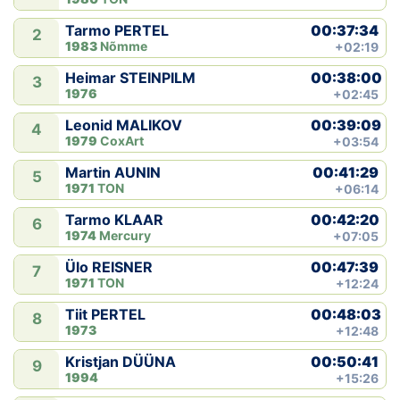
00:37:34
Tarmo PERTEL
2
1983
Nõmme
+02:19
00:38:00
Heimar STEINPILM
3
1976
+02:45
00:39:09
Leonid MALIKOV
4
1979
CoxArt
+03:54
00:41:29
Martin AUNIN
5
1971
TON
+06:14
00:42:20
Tarmo KLAAR
6
1974
Mercury
+07:05
00:47:39
Ülo REISNER
7
1971
TON
+12:24
00:48:03
Tiit PERTEL
8
1973
+12:48
00:50:41
Kristjan DÜÜNA
9
1994
+15:26