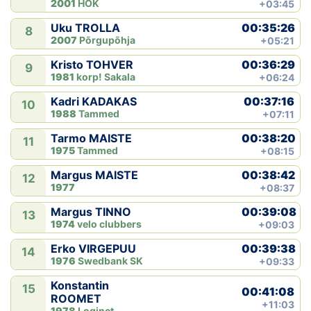
2001
HOK
+03:45
00:35:26
Uku TROLLA
8
2007
Põrgupõhja
+05:21
00:36:29
Kristo TOHVER
9
1981
korp! Sakala
+06:24
00:37:16
Kadri KADAKAS
10
1988
Tammed
+07:11
00:38:20
Tarmo MAISTE
11
1975
Tammed
+08:15
00:38:42
Margus MAISTE
12
1977
+08:37
00:39:08
Margus TINNO
13
1974
velo clubbers
+09:03
00:39:38
Erko VIRGEPUU
14
1976
Swedbank SK
+09:33
Konstantin
15
00:41:08
ROOMET
+11:03
1978
Loginet