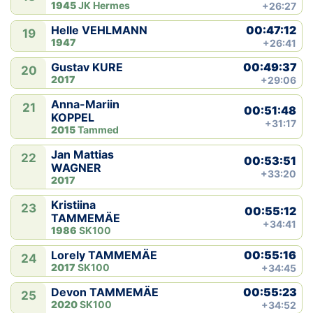
1945
JK Hermes
+26:27
00:47:12
Helle VEHLMANN
19
1947
+26:41
00:49:37
Gustav KURE
20
2017
+29:06
Anna-Mariin
21
00:51:48
KOPPEL
+31:17
2015
Tammed
Jan Mattias
22
00:53:51
WAGNER
+33:20
2017
Kristiina
23
00:55:12
TAMMEMÄE
+34:41
1986
SK100
00:55:16
Lorely TAMMEMÄE
24
2017
SK100
+34:45
00:55:23
Devon TAMMEMÄE
25
2020
SK100
+34:52