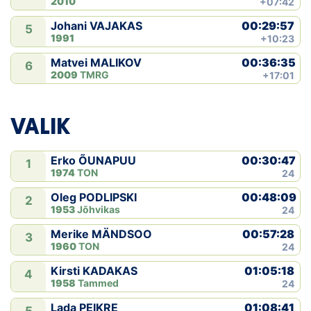
2010
+07:42
00:29:57
Johani VAJAKAS
5
1991
+10:23
00:36:35
Matvei MALIKOV
6
2009
TMRG
+17:01
VALIK
00:30:47
Erko ÕUNAPUU
1
1974
TON
24
00:48:09
Oleg PODLIPSKI
2
1953
Jõhvikas
24
00:57:28
Merike MÄNDSOO
3
1960
TON
24
01:05:18
Kirsti KADAKAS
4
1958
Tammed
24
01:08:41
Lada PEIKRE