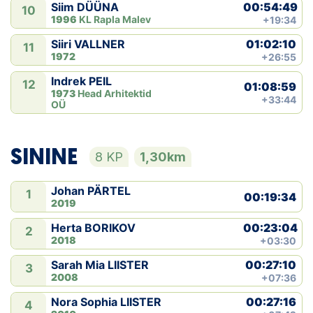
00:54:49
Siim DÜÜNA
10
1996
KL Rapla Malev
+19:34
01:02:10
Siiri VALLNER
11
1972
+26:55
Indrek PEIL
12
01:08:59
1973
Head Arhitektid
+33:44
OÜ
SININE
8 KP
1,30km
Johan PÄRTEL
1
00:19:34
2019
00:23:04
Herta BORIKOV
2
2018
+03:30
00:27:10
Sarah Mia LIISTER
3
2008
+07:36
00:27:16
Nora Sophia LIISTER
4