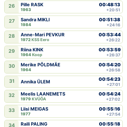
00:48:13
Pille RASK
26
1963
+20:51
00:51:38
Sandra MIKLI
27
1984
+24:16
00:53:44
Anne-Mari PEVKUR
28
1972
KSS Eero
+26:22
00:53:59
Riina KINK
29
1964
Koop
+26:37
00:54:20
Merike PÕLDMÄE
30
1964
+26:58
00:54:23
31
Annika ÜLEM
+27:01
00:54:24
Meelis LAANEMETS
32
1979
KVÜÕA
+27:02
00:55:16
Liisi MEIGAS
33
1977
+27:54
00:55:18
Raili PALING
34