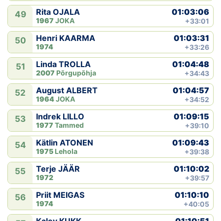
01:03:06
Rita OJALA
49
1967
JOKA
+33:01
01:03:31
Henri KAARMA
50
1974
+33:26
01:04:48
Linda TROLLA
51
2007
Põrgupõhja
+34:43
01:04:57
August ALBERT
52
1964
JOKA
+34:52
01:09:15
Indrek LILLO
53
1977
Tammed
+39:10
01:09:43
Kätlin ATONEN
54
1975
Lehola
+39:38
01:10:02
Terje JÄÄR
55
1972
+39:57
01:10:10
Priit MEIGAS
56
1974
+40:05
01:10:51