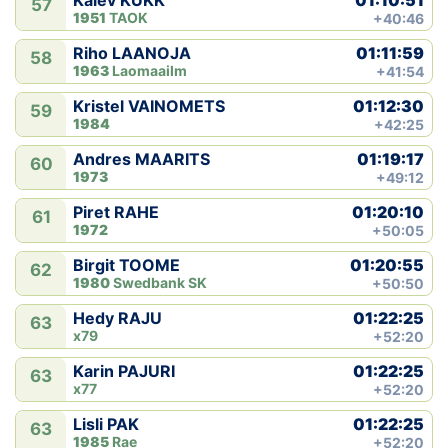
Kalev KUKK
57
1951
TAOK
+40:46
01:11:59
Riho LAANOJA
58
1963
Laomaailm
+41:54
01:12:30
Kristel VAINOMETS
59
1984
+42:25
01:19:17
Andres MAARITS
60
1973
+49:12
01:20:10
Piret RAHE
61
1972
+50:05
01:20:55
Birgit TOOME
62
1980
Swedbank SK
+50:50
01:22:25
Hedy RAJU
63
x79
+52:20
01:22:25
Karin PAJURI
63
x77
+52:20
01:22:25
Lisli PAK
63
1985
Rae
+52:20