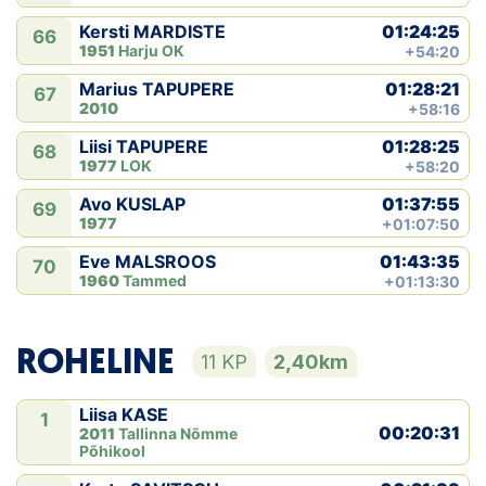
01:24:25
Kersti MARDISTE
66
1951
Harju OK
+54:20
01:28:21
Marius TAPUPERE
67
2010
+58:16
01:28:25
Liisi TAPUPERE
68
1977
LOK
+58:20
01:37:55
Avo KUSLAP
69
1977
+01:07:50
01:43:35
Eve MALSROOS
70
1960
Tammed
+01:13:30
ROHELINE
11 KP
2,40km
Liisa KASE
1
00:20:31
2011
Tallinna Nõmme
Põhikool