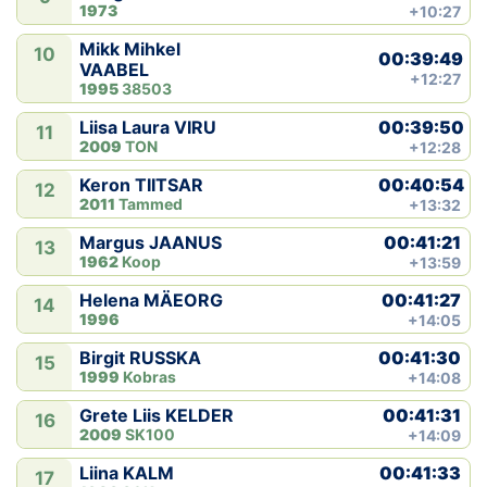
1973
+10:27
Mikk Mihkel
10
00:39:49
VAABEL
+12:27
1995
38503
00:39:50
Liisa Laura VIRU
11
2009
TON
+12:28
00:40:54
Keron TIITSAR
12
2011
Tammed
+13:32
00:41:21
Margus JAANUS
13
1962
Koop
+13:59
00:41:27
Helena MÄEORG
14
1996
+14:05
00:41:30
Birgit RUSSKA
15
1999
Kobras
+14:08
00:41:31
Grete Liis KELDER
16
2009
SK100
+14:09
00:41:33
Liina KALM
17