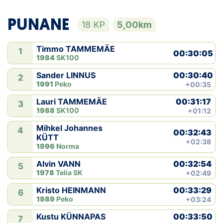
PUNANE
18 KP
5,00km
Timmo TAMMEMÄE
1
00:30:05
1984
SK100
00:30:40
Sander LINNUS
2
1991
Peko
+00:35
00:31:17
Lauri TAMMEMÄE
3
1988
SK100
+01:12
Mihkel Johannes
4
00:32:43
KÜTT
+02:38
1996
Norma
00:32:54
Alvin VANN
5
1978
Telia SK
+02:49
00:33:29
Kristo HEINMANN
6
1989
Peko
+03:24
00:33:50
Kustu KÜNNAPAS
7