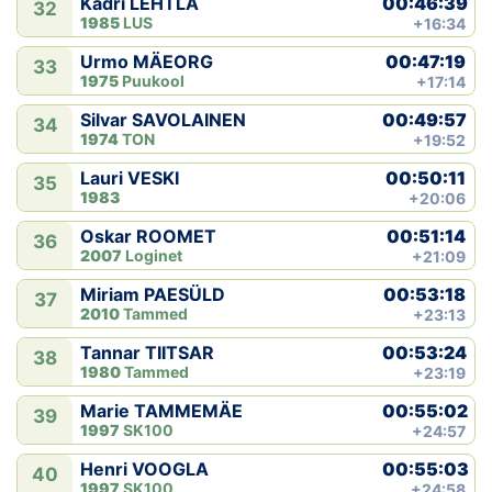
00:46:39
Kadri LEHTLA
32
1985
LUS
+16:34
00:47:19
Urmo MÄEORG
33
1975
Puukool
+17:14
00:49:57
Silvar SAVOLAINEN
34
1974
TON
+19:52
00:50:11
Lauri VESKI
35
1983
+20:06
00:51:14
Oskar ROOMET
36
2007
Loginet
+21:09
00:53:18
Miriam PAESÜLD
37
2010
Tammed
+23:13
00:53:24
Tannar TIITSAR
38
1980
Tammed
+23:19
00:55:02
Marie TAMMEMÄE
39
1997
SK100
+24:57
00:55:03
Henri VOOGLA
40
1997
SK100
+24:58