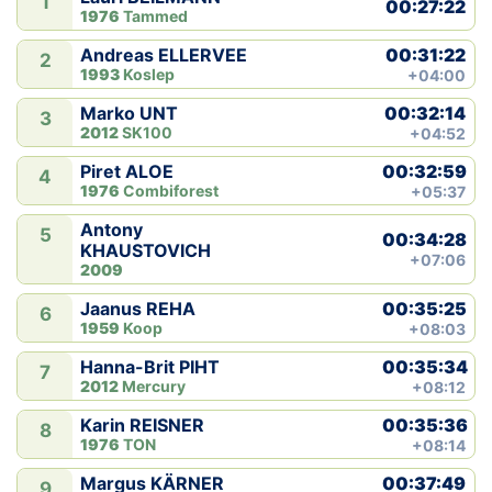
1
00:27:22
1976
Tammed
Klubid
00:31:22
Andreas ELLERVEE
2
1993
Koslep
+04:00
Suletud maastikud
00:32:14
Marko UNT
3
2012
SK100
+04:52
Püsirajad
00:32:59
Piret ALOE
4
1976
Combiforest
+05:37
Ajalugu
Antony
5
00:34:28
Koolitused
KHAUSTOVICH
+07:06
2009
00:35:25
Jaanus REHA
6
OTSI
1959
Koop
+08:03
00:35:34
Hanna-Brit PIHT
7
2012
Mercury
+08:12
00:35:36
Karin REISNER
8
1976
TON
+08:14
00:37:49
Margus KÄRNER
9