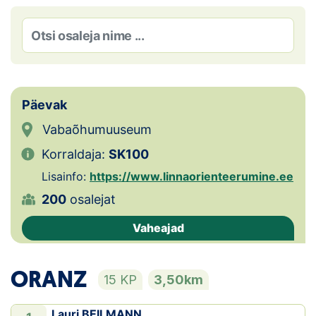
Loha
Kontakt
EOL
Galerii
Päevak
Vabaõhumuuseum
Kaardid
Korraldaja:
SK100
Kalender
Lisainfo:
https://www.linnaorienteerumine.ee
200
osalejat
Koondised
Vaheajad
Tule klubisse!
ORANZ
Tulemused
15 KP
3,50km
Dokumendid
Lauri BEILMANN