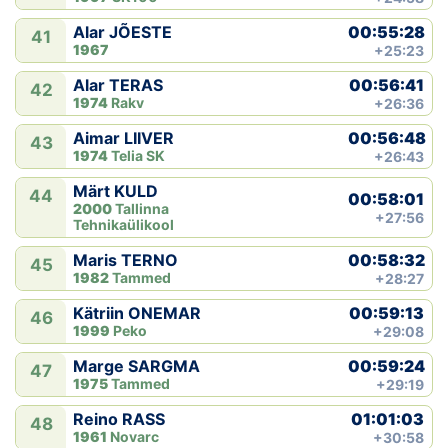
00:55:28
Alar JÕESTE
41
1967
+25:23
00:56:41
Alar TERAS
42
1974
Rakv
+26:36
00:56:48
Aimar LIIVER
43
1974
Telia SK
+26:43
Märt KULD
44
00:58:01
2000
Tallinna
+27:56
Tehnikaülikool
00:58:32
Maris TERNO
45
1982
Tammed
+28:27
00:59:13
Kätriin ONEMAR
46
1999
Peko
+29:08
00:59:24
Marge SARGMA
47
1975
Tammed
+29:19
01:01:03
Reino RASS
48
1961
Novarc
+30:58