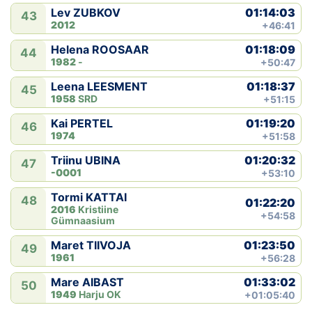
01:14:03
Lev ZUBKOV
43
2012
+46:41
01:18:09
Helena ROOSAAR
44
1982
-
+50:47
01:18:37
Leena LEESMENT
45
1958
SRD
+51:15
01:19:20
Kai PERTEL
46
1974
+51:58
01:20:32
Triinu UBINA
47
-0001
+53:10
Tormi KATTAI
48
01:22:20
2016
Kristiine
+54:58
Gümnaasium
01:23:50
Maret TIIVOJA
49
1961
+56:28
01:33:02
Mare AIBAST
50
1949
Harju OK
+01:05:40