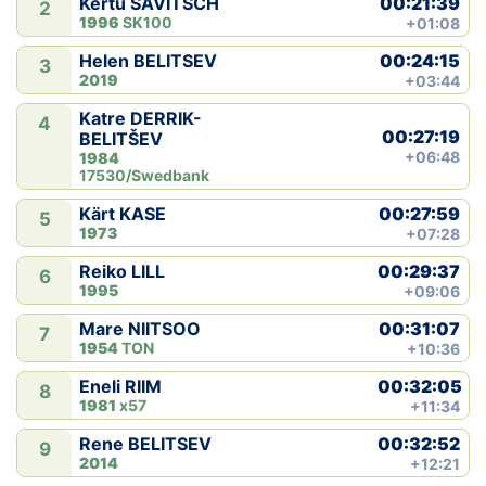
00:21:39
Kertu SAVITSCH
2
1996
SK100
+01:08
00:24:15
Helen BELITSEV
3
2019
+03:44
Katre DERRIK-
4
00:27:19
BELITŠEV
+06:48
1984
17530/Swedbank
00:27:59
Kärt KASE
5
1973
+07:28
00:29:37
Reiko LILL
6
1995
+09:06
00:31:07
Mare NIITSOO
7
1954
TON
+10:36
00:32:05
Eneli RIIM
8
1981
x57
+11:34
00:32:52
Rene BELITSEV
9
2014
+12:21