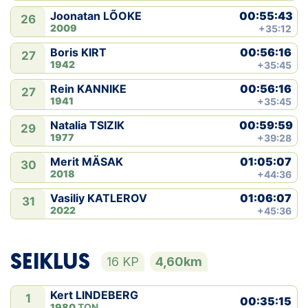
00:55:43
Joonatan LÕOKE
26
2009
+35:12
00:56:16
Boris KIRT
27
1942
+35:45
00:56:16
Rein KANNIKE
27
1941
+35:45
00:59:59
Natalia TSIZIK
29
1977
+39:28
01:05:07
Merit MÄSAK
30
2018
+44:36
01:06:07
Vasiliy KATLEROV
31
2022
+45:36
SEIKLUS
16 KP
4,60km
Kert LINDEBERG
1
00:35:15
1980
TON