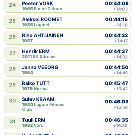
00:44:08
Peeter VÕRK
24
1965
Sinine Zetoon
+14:03
00:44:15
Aleksei ROOMET
25
1985
Loginet
+14:10
00:44:22
Riho AHTIJAINEN
26
1987
+14:17
00:44:37
Henrik ERM
27
2011
SK Xdream
+14:32
00:44:50
Janno VEEORG
28
1994
+14:45
00:45:47
Raiko TUTT
29
1979
Norma
+15:42
Sulev KRAAM
30
00:46:03
1980
Leguar Fitness
+15:58
Club
00:46:35
Tuuli ERM
31
1982
Võru
+16:30