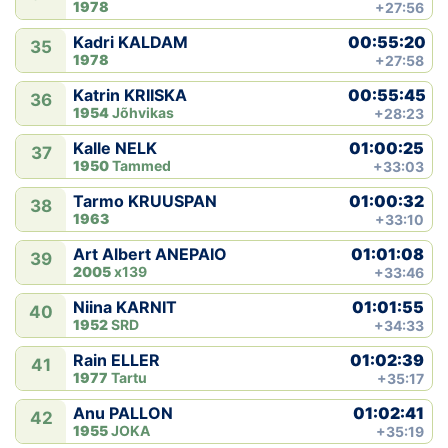
1978
+27:56
00:55:20
Kadri KALDAM
35
1978
+27:58
00:55:45
Katrin KRIISKA
36
1954
Jõhvikas
+28:23
01:00:25
Kalle NELK
37
1950
Tammed
+33:03
01:00:32
Tarmo KRUUSPAN
38
1963
+33:10
01:01:08
Art Albert ANEPAIO
39
2005
x139
+33:46
01:01:55
Niina KARNIT
40
1952
SRD
+34:33
01:02:39
Rain ELLER
41
1977
Tartu
+35:17
01:02:41
Anu PALLON
42
1955
JOKA
+35:19