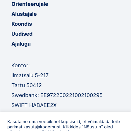
Orienteerujale
Alustajale
Koondis
Uudised
Ajalugu
Kontor:
Ilmatsalu 5-217
Tartu 50412
Swedbank: EE972200221002100295
SWIFT HABAEE2X
SEB: EE671010220034030010
Kasutame oma veebilehel küpsiseid, et võimaldada teile
SWIFT EEUHEE2X
parimat kasutajakogemust. Klikkides "Nõustun" oled