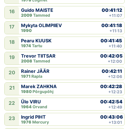
00:41:12
Guido MAISTE
16
2009
Tammed
+11:07
00:41:18
Mykyta OLIMPIIEV
17
1990
+11:13
00:41:45
Pearu KUUSK
18
1974
Tartu
+11:40
00:42:05
Trevor TIITSAR
19
2008
Tammed
+12:00
00:42:11
Rainer JÄÄR
20
1971
Rapla
+12:06
00:42:28
Marek ZAHKNA
21
1980
Põrgupõhj
+12:23
00:42:54
Ülo VIRU
22
1964
Orvand
+12:49
00:43:06
Ingrid PIHT
23
1976
Mercury
+13:01