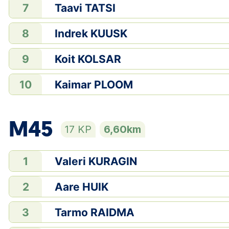
Taavi TATSI
7
Indrek KUUSK
8
Koit KOLSAR
9
Kaimar PLOOM
10
M45
17 KP
6,60km
Valeri KURAGIN
1
Aare HUIK
2
Tarmo RAIDMA
3