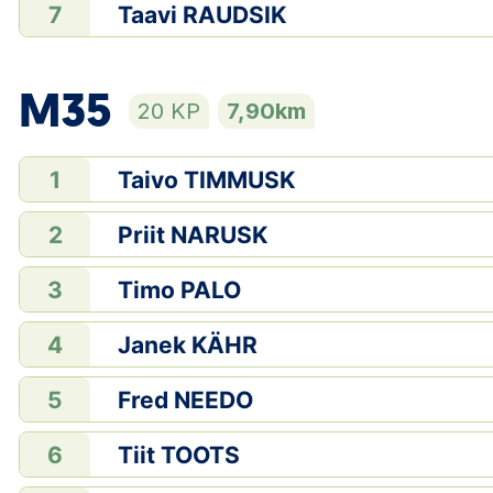
Taavi RAUDSIK
7
M35
20 KP
7,90km
Taivo TIMMUSK
1
Priit NARUSK
2
Timo PALO
3
Janek KÄHR
4
Fred NEEDO
5
Tiit TOOTS
6