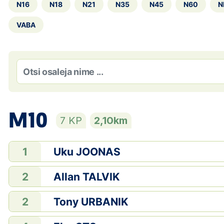
N16
N18
N21
N35
N45
N60
N
VABA
M10
7 KP
2,10km
Uku JOONAS
1
Allan TALVIK
2
Tony URBANIK
2