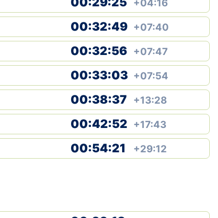
00:29:25
+04:16
Klubid
00:32:49
+07:40
Suletud maastikud
00:32:56
+07:47
Püsirajad
00:33:03
+07:54
Ajalugu
00:38:37
+13:28
Koolitused
00:42:52
+17:43
OTSI
00:54:21
+29:12