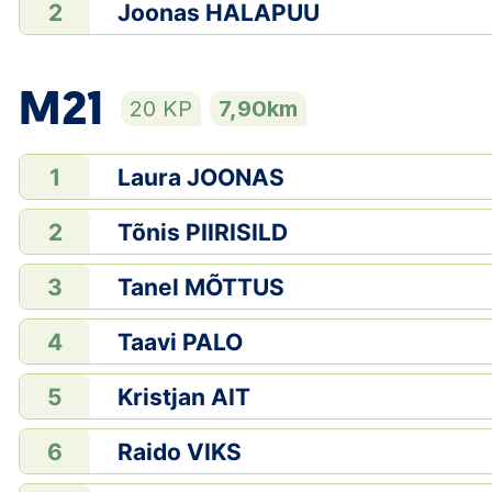
Joonas HALAPUU
2
M21
20 KP
7,90km
Laura JOONAS
1
Tõnis PIIRISILD
2
Tanel MÕTTUS
3
Taavi PALO
4
Kristjan AIT
5
Raido VIKS
6