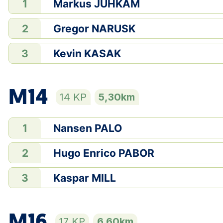
Markus JUHKAM
1
Gregor NARUSK
2
Kevin KASAK
3
M14
14 KP
5,30km
Nansen PALO
1
Hugo Enrico PABOR
2
Kaspar MILL
3
M16
17 KP
6,60km