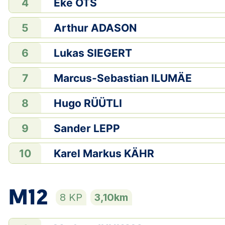
Eke OTS
4
Arthur ADASON
5
Lukas SIEGERT
6
Marcus-Sebastian ILUMÄE
7
Hugo RÜÜTLI
8
Sander LEPP
9
Karel Markus KÄHR
10
M12
8 KP
3,10km