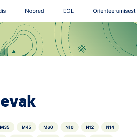
is
Noored
EOL
Orienteerumisest
äevak
M35
M45
M60
N10
N12
N14