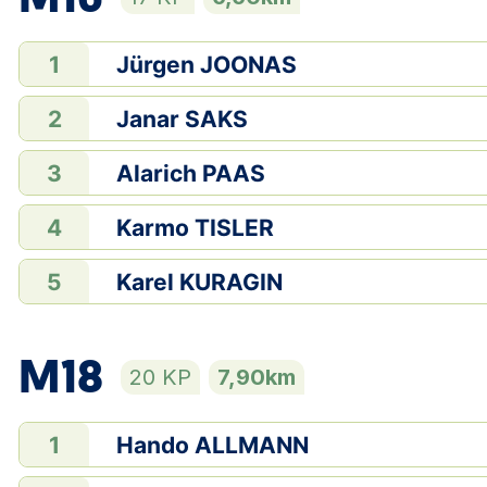
Jürgen JOONAS
1
Janar SAKS
2
Alarich PAAS
3
Karmo TISLER
4
Karel KURAGIN
5
M18
20 KP
7,90km
Hando ALLMANN
1