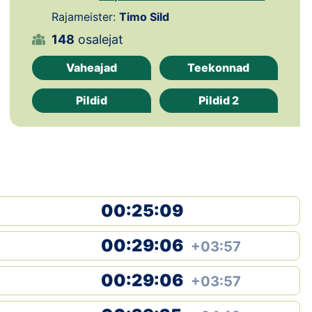
Loha
Rajameister:
Timo Sild
Kontakt
148
osalejat
Vaheajad
Teekonnad
EOL
Pildid
Pildid 2
Galerii
Kaardid
Kalender
Koondised
00:25:09
Tule klubisse!
00:29:06
+03:57
Tulemused
00:29:06
+03:57
Dokumendid