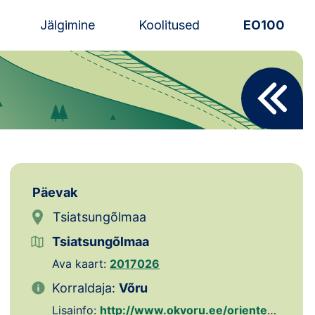
Jälgimine
Koolitused
EO100
Uudised
Alustajale
Orienteerujale
Eesti Orienteerumine 100!
Päevak
Toetamine
Tsiatsungõlmaa
Tsiatsungõlmaa
Telli litsents!
Ava kaart:
2017026
Noored
Korraldaja:
Võru
Lisainfo:
http://www.okvoru.ee/orienteerumispaevakud/