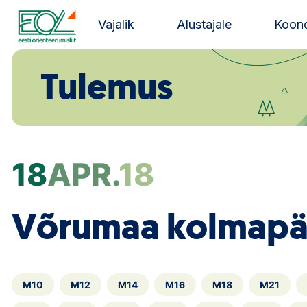
Liigu
sisu
Vajalik
Alustajale
Koond
juurde
Estonian Orienteering Federation
Tulemus
18
APR.
18
Võrumaa kolmap
M10
M12
M14
M16
M18
M21