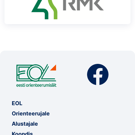
EOL
Orienteerujale
Alustajale
Koondis