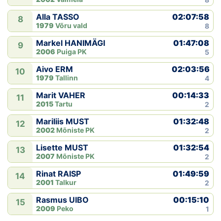
02:07:58
Alla TASSO
8
1979
Võru vald
8
01:47:08
Markel HANIMÄGI
9
2006
Puiga PK
5
02:03:56
Aivo ERM
10
1979
Tallinn
4
00:14:33
Marit VAHER
11
2015
Tartu
2
01:32:48
Mariliis MUST
12
2002
Mõniste PK
2
01:32:54
Lisette MUST
13
2007
Mõniste PK
2
01:49:59
Rinat RAISP
14
2001
Talkur
2
00:15:10
Rasmus UIBO
15
2009
Peko
1