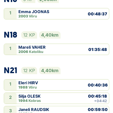
Emma JOONAS
1
00:48:37
2003
Võru
N18
12 KP
4,40km
Mareli VAHER
1
01:35:48
2006
Katoliku
N21
12 KP
4,40km
Eleri HIRV
1
00:40:36
1988
Võru
00:45:18
Silja OLESK
2
1994
Kobras
+04:42
00:59:50
Janeli RAUDSIK
3