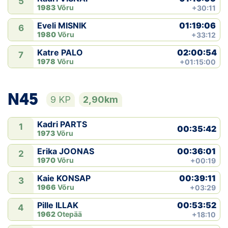
5
1983
Võru
+30:11
01:19:06
Eveli MISNIK
6
1980
Võru
+33:12
02:00:54
Katre PALO
7
1978
Võru
+01:15:00
N45
9 KP
2,90km
Kadri PARTS
1
00:35:42
1973
Võru
00:36:01
Erika JOONAS
2
1970
Võru
+00:19
00:39:11
Kaie KONSAP
3
1966
Võru
+03:29
00:53:52
Pille ILLAK
4
1962
Otepää
+18:10