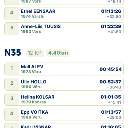
1987
Võru
+19:14
01:13:26
Ethel EENSAAR
4
1974
Varstu
+32:50
01:22:29
Anne-Liis TUUSIS
5
1992
Võru
+41:53
N35
12 KP
4,40km
Mall ALEV
1
00:45:54
1973
Võru
00:52:37
Ülle HOLLO
2
1980
Võru
+06:43
01:01:35
Helina KOLSAR
3
1979
Kobras
+15:41
01:13:57
Epp VOITKA
4
1966
Võru
+28:03
01:16:05
Kadri VISNAP