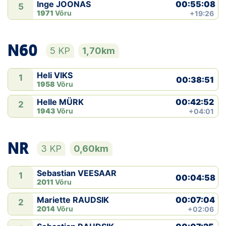
00:55:08
Inge JOONAS
5
1971
Võru
+19:26
N60
5 KP
1,70km
Heli VIKS
1
00:38:51
1958
Võru
00:42:52
Helle MÜRK
2
1943
Võru
+04:01
NR
3 KP
0,60km
Sebastian VEESAAR
1
00:04:58
2011
Võru
00:07:04
Mariette RAUDSIK
2
2014
Võru
+02:06