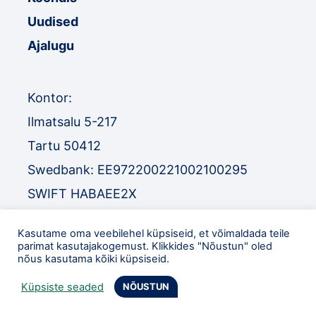
Uudised
Ajalugu
Kontor:
Ilmatsalu 5-217
Tartu 50412
Swedbank: EE972200221002100295
SWIFT HABAEE2X
SEB: EE671010220034030010
Kasutame oma veebilehel küpsiseid, et võimaldada teile
SWIFT EEUHEE2X
parimat kasutajakogemust. Klikkides "Nõustun" oled
nõus kasutama kõiki küpsiseid.
TEL
:
+372 52 32 977
Küpsiste seaded
NÕUSTUN
eol@orienteerumine.ee