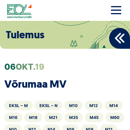
Liigu
sisu
juurde
Estonian Orienteering Federation
Uudised
Tulemus
Alustajale
Orienteerujale
06
OKT.
19
Eesti Orienteerumine 100!
Võrumaa MV
Toetamine
Telli litsents!
EKSL − M
EKSL − N
M10
M12
M14
Noored
M16
M18
M21
M35
M45
M60
N10
N12
N14
N16
N18
N21