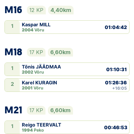
M16
12 KP
4,40km
Kaspar MILL
1
01:04:42
2004
Võru
M18
17 KP
6,60km
Tõnis JÄÄDMAA
1
01:10:31
2002
Võru
01:26:36
Karel KURAGIN
2
2001
Võru
+16:05
M21
17 KP
6,60km
Reigo TEERVALT
1
00:46:53
1994
Peko