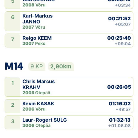
5
2008
Võru
+03:34
Karl-Markus
6
00:21:52
JANNO
+05:07
2007
Võru
00:25:49
Reigo KEEM
7
2007
Peko
+09:04
M14
9 KP
2,90km
Chris Marcus
1
00:26:05
KRAHV
2005
Otepää
01:16:02
Kevin KASAK
2
2006
Võru
+49:57
01:32:13
Laur-Rogert SULG
3
2006
Otepää
+01:06:08