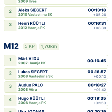
2009
Ilves
00:13:18
Aleks SIEGERT
2
2010
Vastseliina SK
+05:26
00:16:31
Henri RÜÜTLI
3
2012
Haanja PK
+08:39
M12
5 KP
1,70km
Märt VIIDU
1
00:16:45
2007
Haanja PK
00:16:57
Lukas SIEGERT
2
2008
Vastseliina SK
+00:12
00:18:27
Audun PALO
3
2008
Võru
+01:42
00:19:35
Hugo RÜÜTLI
4
2008
Haanja PK
+02:50
00:20:19
Uku JOONAS