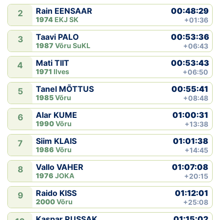
00:48:29
Rain EENSAAR
2
1974
EKJ SK
+01:36
00:53:36
Taavi PALO
3
1987
Võru SuKL
+06:43
00:53:43
Mati TIIT
4
1971
Ilves
+06:50
00:55:41
Tanel MÕTTUS
5
1985
Võru
+08:48
01:00:31
Alar KUME
6
1990
Võru
+13:38
01:01:38
Siim KLAIS
7
1986
Võru
+14:45
01:07:08
Vallo VAHER
8
1976
JOKA
+20:15
01:12:01
Raido KISS
9
2000
Võru
+25:08
01:15:02
Kaspar RUSSAK