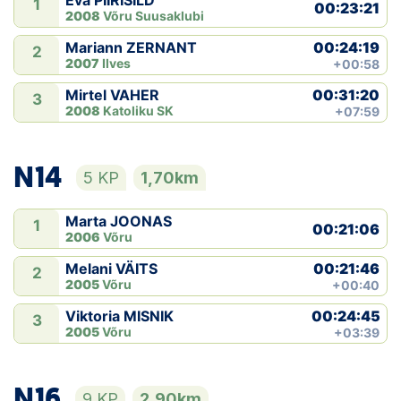
Eva PIIRISILD
1
00:23:21
2008
Võru Suusaklubi
00:24:19
Mariann ZERNANT
2
2007
Ilves
+00:58
00:31:20
Mirtel VAHER
3
2008
Katoliku SK
+07:59
N14
5 KP
1,70km
Marta JOONAS
1
00:21:06
2006
Võru
00:21:46
Melani VÄITS
2
2005
Võru
+00:40
00:24:45
Viktoria MISNIK
3
2005
Võru
+03:39
N16
9 KP
2,90km