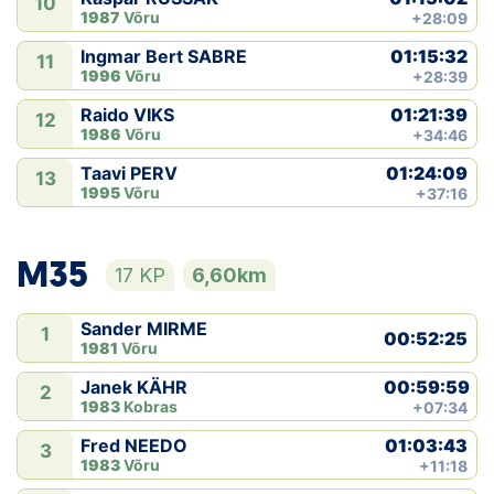
10
1987
Võru
+28:09
01:15:32
Ingmar Bert SABRE
11
1996
Võru
+28:39
01:21:39
Raido VIKS
12
1986
Võru
+34:46
01:24:09
Taavi PERV
13
1995
Võru
+37:16
M35
17 KP
6,60km
Sander MIRME
1
00:52:25
1981
Võru
00:59:59
Janek KÄHR
2
1983
Kobras
+07:34
01:03:43
Fred NEEDO
3
1983
Võru
+11:18