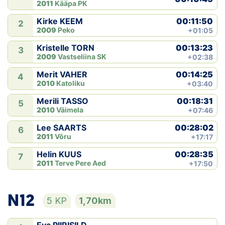
2011
Kääpa PK
00:11:50
Kirke KEEM
2
2009
Peko
+01:05
00:13:23
Kristelle TORN
3
2009
Vastseliina SK
+02:38
00:14:25
Merit VAHER
4
2010
Katoliku
+03:40
00:18:31
Merili TASSO
5
2010
Väimela
+07:46
00:28:02
Lee SAARTS
6
2011
Võru
+17:17
00:28:35
Helin KUUS
7
2011
Terve Pere Aed
+17:50
N12
5 KP
1,70km