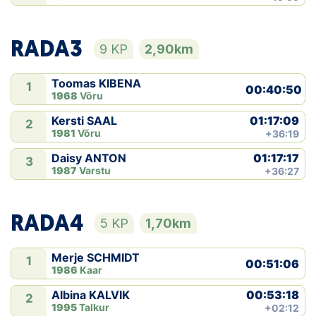
RADA3
9 KP
2,90km
Toomas KIBENA
1
00:40:50
1968
Võru
01:17:09
Kersti SAAL
2
1981
Võru
+36:19
01:17:17
Daisy ANTON
3
1987
Varstu
+36:27
RADA4
5 KP
1,70km
Merje SCHMIDT
1
00:51:06
1986
Kaar
00:53:18
Albina KALVIK
2
1995
Talkur
+02:12