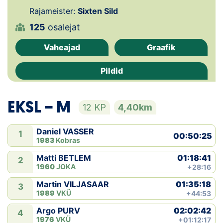
Rajameister:
Sixten Sild
Klubid
125
osalejat
Suletud maastikud
Vaheajad
Graafik
Püsirajad
Pildid
Ajalugu
EKSL − M
12 KP
4,40km
Koolitused
Daniel VASSER
1
00:50:25
1983
Kobras
OTSI
01:18:41
Matti BETLEM
2
1960
JOKA
+28:16
01:35:18
Martin VILJASAAR
3
1989
VKÜ
+44:53
02:02:42
Argo PURV
4
1976
VKÜ
+01:12:17