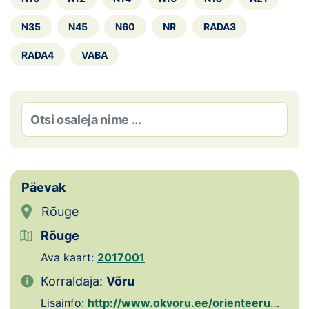
Loha
N35
N45
N60
NR
RADA3
Kontakt
RADA4
VABA
EOL
Galerii
Kaardid
Kalender
Päevak
Koondised
Rõuge
Tule klubisse!
Rõuge
Ava kaart:
2017001
Tulemused
Korraldaja:
Võru
Dokumendid
Lisainfo:
http://www.okvoru.ee/orienteerumispaevakud/