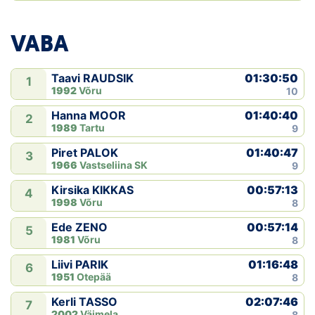
VABA
01:30:50
Taavi RAUDSIK
1
1992
Võru
10
01:40:40
Hanna MOOR
2
1989
Tartu
9
01:40:47
Piret PALOK
3
1966
Vastseliina SK
9
00:57:13
Kirsika KIKKAS
4
1998
Võru
8
00:57:14
Ede ZENO
5
1981
Võru
8
01:16:48
Liivi PARIK
6
1951
Otepää
8
02:07:46
Kerli TASSO
7
2002
Väimela
8