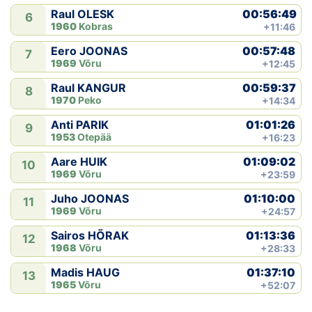
00:56:49
Raul OLESK
6
1960
Kobras
+11:46
00:57:48
Eero JOONAS
7
1969
Võru
+12:45
00:59:37
Raul KANGUR
8
1970
Peko
+14:34
01:01:26
Anti PARIK
9
1953
Otepää
+16:23
01:09:02
Aare HUIK
10
1969
Võru
+23:59
01:10:00
Juho JOONAS
11
1969
Võru
+24:57
01:13:36
Sairos HÕRAK
12
1968
Võru
+28:33
01:37:10
Madis HAUG
13
1965
Võru
+52:07