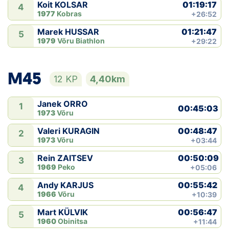
01:19:17
Koit KOLSAR
4
1977
Kobras
+26:52
01:21:47
Marek HUSSAR
5
1979
Võru Biathlon
+29:22
M45
12 KP
4,40km
Janek ORRO
1
00:45:03
1973
Võru
00:48:47
Valeri KURAGIN
2
1973
Võru
+03:44
00:50:09
Rein ZAITSEV
3
1969
Peko
+05:06
00:55:42
Andy KARJUS
4
1966
Võru
+10:39
00:56:47
Mart KÜLVIK
5
1960
Obinitsa
+11:44