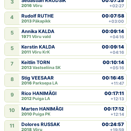
00:07:25
Sebastian RAUDSIK
3
2016
Võru
+02:27
00:07:58
Rudolf RUTHE
4
2013
Päkapikk
+03:00
00:09:14
Annika KALDA
5
1971
Võru vald
+04:16
00:09:14
Kerstin KALDA
5
2011
Võru KrK
+04:16
00:10:14
Keitlin TORN
7
2013
Vastseliina SK
+05:16
00:16:45
Stig VEESAAR
8
2016
Parksepa LA
+11:47
00:17:11
Rico HANIMÄGI
9
2012
Puiga LA
+12:13
00:17:12
Marten HANIMÄGI
10
2010
Puiga PK
+12:14
00:24:57
Dolores RUSSAK
11
2018
Võru
+19:59