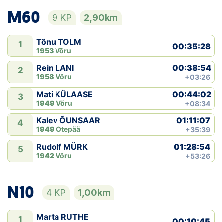
M60
9 KP
2,90km
Tõnu TOLM
1
00:35:28
1953
Võru
00:38:54
Rein LANI
2
1958
Võru
+03:26
00:44:02
Mati KÜLAASE
3
1949
Võru
+08:34
01:11:07
Kalev ÕUNSAAR
4
1949
Otepää
+35:39
01:28:54
Rudolf MÜRK
5
1942
Võru
+53:26
N10
4 KP
1,00km
Marta RUTHE
1
00:10:45