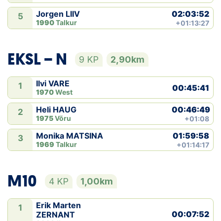
02:03:52
Jorgen LIIV
5
1990
Talkur
+01:13:27
EKSL − N
9 KP
2,90km
Ilvi VARE
1
00:45:41
1970
West
00:46:49
Heli HAUG
2
1975
Võru
+01:08
01:59:58
Monika MATSINA
3
1969
Talkur
+01:14:17
M10
4 KP
1,00km
Erik Marten
1
00:07:52
ZERNANT