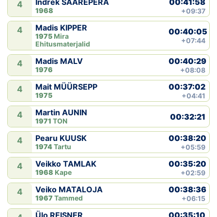
00:41:58
Indrek SAAREPERA
4
1968
+09:37
Madis KIPPER
4
00:40:05
1975
Mira
+07:44
Ehitusmaterjalid
00:40:29
Madis MALV
4
1976
+08:08
00:37:02
Mait MÜÜRSEPP
4
1975
+04:41
Martin AUNIN
4
00:32:21
1971
TON
00:38:20
Pearu KUUSK
4
1974
Tartu
+05:59
00:35:20
Veikko TAMLAK
4
1968
Kape
+02:59
00:38:36
Veiko MATALOJA
4
1967
Tammed
+06:15
00:35:10
Ülo REISNER