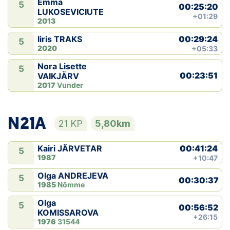
Emma
5
00:25:20
LUKOSEVICIUTE
+01:29
2013
00:29:24
Iiris TRAKS
5
2020
+05:33
Nora Lisette
5
00:23:51
VAIKJÄRV
2017
Vunder
N21A
21 KP
5,80km
00:41:24
Kairi JÄRVETAR
5
1987
+10:47
Olga ANDREJEVA
5
00:30:37
1985
Nõmme
Olga
5
00:56:52
KOMISSAROVA
+26:15
1976
31544