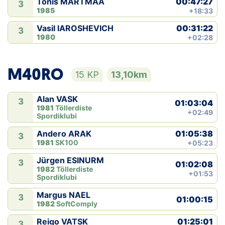
00:47:27
Tõnis MÄRTMAA
3
1985
+18:33
00:31:22
Vasil IAROSHEVICH
3
1980
+02:28
M40RO
15 KP
13,10km
Alan VASK
3
01:03:04
1981
Töllerdiste
+02:49
Spordiklubi
01:05:38
Andero ARAK
3
1981
SK100
+05:23
Jürgen ESINURM
3
01:02:08
1982
Töllerdiste
+01:53
Spordiklubi
Margus NAEL
3
01:00:15
1982
SoftComply
01:25:01
Reigo VATSK
3