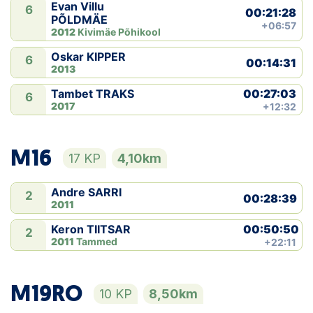
Evan Villu
6
00:21:28
PÕLDMÄE
+06:57
2012
Kivimäe Põhikool
Oskar KIPPER
6
00:14:31
2013
00:27:03
Tambet TRAKS
6
2017
+12:32
M16
17 KP
4,10km
Andre SARRI
2
00:28:39
2011
00:50:50
Keron TIITSAR
2
2011
Tammed
+22:11
M19RO
10 KP
8,50km