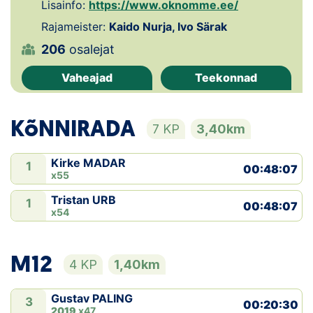
Lisainfo:
https://www.oknomme.ee/
Klubid
Rajameister:
Kaido Nurja, Ivo Särak
206
osalejat
Suletud maastikud
Vaheajad
Teekonnad
Püsirajad
KõNNIRADA
Ajalugu
7 KP
3,40km
Koolitused
Kirke MADAR
1
00:48:07
x55
Tristan URB
1
00:48:07
OTSI
x54
M12
4 KP
1,40km
Gustav PALING
3
00:20:30
2019
x47