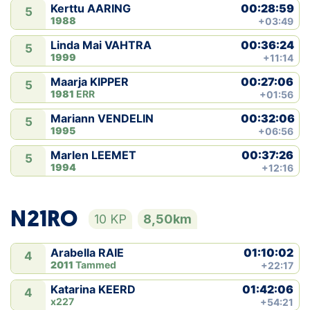
00:28:59
Kerttu AARING
5
1988
+03:49
00:36:24
Linda Mai VAHTRA
5
1999
+11:14
00:27:06
Maarja KIPPER
5
1981
ERR
+01:56
00:32:06
Mariann VENDELIN
5
1995
+06:56
00:37:26
Marlen LEEMET
5
1994
+12:16
N21RO
10 KP
8,50km
01:10:02
Arabella RAIE
4
2011
Tammed
+22:17
01:42:06
Katarina KEERD
4
x227
+54:21