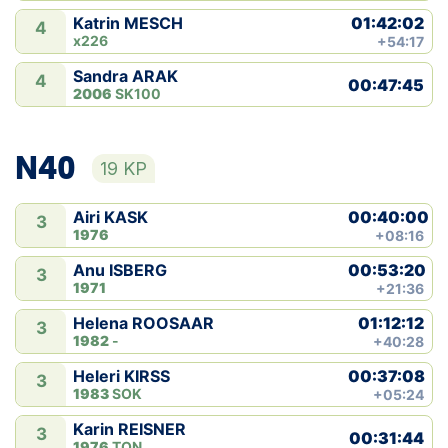
01:42:02
Katrin MESCH
4
x226
+54:17
Sandra ARAK
4
00:47:45
2006
SK100
N40
19 KP
00:40:00
Airi KASK
3
1976
+08:16
00:53:20
Anu ISBERG
3
1971
+21:36
01:12:12
Helena ROOSAAR
3
1982
-
+40:28
00:37:08
Heleri KIRSS
3
1983
SOK
+05:24
Karin REISNER
3
00:31:44
1976
TON