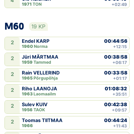
4
1971
TON
+02:49
M60
19 KP
00:44:56
Endel KARP
2
1960
Norma
+12:15
00:38:58
Jüri MÄRTMAA
2
1959
Tammed
+06:17
00:33:58
Rain VELLERIND
2
1965
Põrgupõhja
+01:17
01:08:32
Riho LAANOJA
2
1963
Laomaailm
+35:51
00:42:38
Sulev KUIV
2
1956
TAOK
+09:57
00:44:24
Toomas TIITMAA
2
1966
+11:43