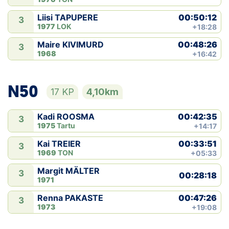
00:50:12
Liisi TAPUPERE
3
1977
LOK
+18:28
00:48:26
Maire KIVIMURD
3
1968
+16:42
N50
17 KP
4,10km
00:42:35
Kadi ROOSMA
3
1975
Tartu
+14:17
00:33:51
Kai TREIER
3
1969
TON
+05:33
Margit MÄLTER
3
00:28:18
1971
00:47:26
Renna PAKASTE
3
1973
+19:08