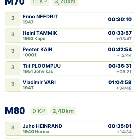
M70
15 KP
3,70km
Enno NEEDRIT
3
00:30:10
1947
00:33:57
Heini TAMMIK
3
1953
Kape
+03:47
00:42:54
Peeter KAIN
3
-0001
+12:44
00:36:31
Tiit PLOOMPUU
3
1951
Jõhvikas
+06:21
01:04:58
Vladimir VARI
3
1947
+34:48
M80
9 KP
2,40km
00:35:01
Juho HEINRAND
3
1940
Norma
+14:34