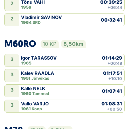
00:39:25
Tõnu VÄHI
2
1956
+06:44
Vladimir SAVINOV
2
00:32:41
1964
SRD
M60RO
10 KP
8,50km
01:14:29
Igor TARASSOV
3
1965
+06:48
01:17:51
Kalev RAADLA
3
1951
Jõhvikas
+10:10
Kalle NELK
3
01:07:41
1950
Tammed
01:08:31
Vallo VARJO
3
1961
Koop
+00:50