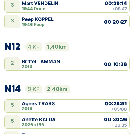
00:29:14
Mart VENDELIN
3
1944
Orion
+08:47
Peep KOPPEL
3
00:20:27
1946
Koop
N12
4 KP
1,40km
Brittel TAMMAN
2
00:10:38
2018
N14
9 KP
2,40km
00:28:51
Agnes TRAKS
5
2018
+05:00
00:30:26
Anette KALDA
5
2026
x156
+06:35