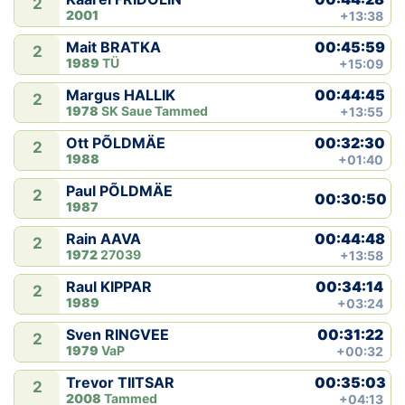
2
2001
+13:38
00:45:59
Mait BRATKA
2
1989
TÜ
+15:09
00:44:45
Margus HALLIK
2
1978
SK Saue Tammed
+13:55
00:32:30
Ott PÕLDMÄE
2
1988
+01:40
Paul PÕLDMÄE
2
00:30:50
1987
00:44:48
Rain AAVA
2
1972
27039
+13:58
00:34:14
Raul KIPPAR
2
1989
+03:24
00:31:22
Sven RINGVEE
2
1979
VaP
+00:32
00:35:03
Trevor TIITSAR
2
2008
Tammed
+04:13