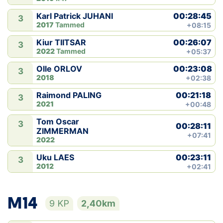
00:28:45
Karl Patrick JUHANI
3
2017
Tammed
+08:15
00:26:07
Kiur TIITSAR
3
2022
Tammed
+05:37
00:23:08
Olle ORLOV
3
2018
+02:38
00:21:18
Raimond PALING
3
2021
+00:48
Tom Oscar
3
00:28:11
ZIMMERMAN
+07:41
2022
00:23:11
Uku LAES
3
2012
+02:41
M14
9 KP
2,40km