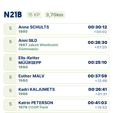
N21B
15 KP
3,70km
00:30:12
Anne SCHULTS
5
1995
+05:02
Anni SILD
5
00:26:30
1987
Jakob Westholmi
+01:20
Gümnaasiu
Elis-Ketter
5
00:25:10
MÜÜRSEPP
1990
00:37:59
Esther MALV
5
1980
+12:49
00:26:41
Kadri KALJUMETS
5
1986
+01:31
00:41:03
Katrin PETERSON
5
1976
COOP Pank
+15:53