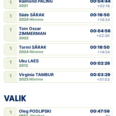
00:04:44
Raimond PALING
1
2021
+02:18
00:16:50
Säde SÄRAK
1
2024
Nõmme
+14:24
Tom Oscar
1
00:04:56
ZIMMERMAN
+02:30
2022
00:16:50
Tormi SÄRAK
1
2024
Nõmme
+14:24
Uku LAES
1
00:02:26
2012
00:03:29
Virginia TAMBUR
1
2023
Nõmme
+01:03
VALIK
00:47:56
Oleg PODLIPSKI
1
1953
Jõhvikas
22