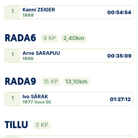
Kanni ZEIGER
1
00:54:54
1989
RADA6
9 KP
2,40km
Arne SARAPUU
1
00:35:09
1950
RADA9
15 KP
13,10km
Ivo SÄRAK
1
01:27:12
1977
Saue SK
TILLU
5 KP