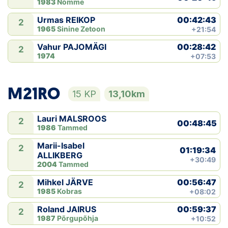
1983
Nõmme
00:42:43
Urmas REIKOP
2
1965
Sinine Zetoon
+21:54
00:28:42
Vahur PAJOMÄGI
2
1974
+07:53
M21RO
15 KP
13,10km
Lauri MALSROOS
2
00:48:45
1986
Tammed
Marii-Isabel
2
01:19:34
ALLIKBERG
+30:49
2004
Tammed
00:56:47
Mihkel JÄRVE
2
1985
Kobras
+08:02
00:59:37
Roland JAIRUS
2
1987
Põrgupõhja
+10:52