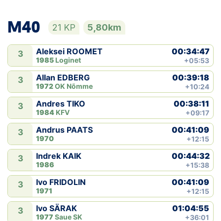
M40
21 KP
5,80km
00:34:47
Aleksei ROOMET
3
1985
Loginet
+05:53
00:39:18
Allan EDBERG
3
1972
OK Nõmme
+10:24
00:38:11
Andres TIKO
3
1984
KFV
+09:17
00:41:09
Andrus PAATS
3
1970
+12:15
00:44:32
Indrek KAIK
3
1986
+15:38
00:41:09
Ivo FRIDOLIN
3
1971
+12:15
01:04:55
Ivo SÄRAK
3
1977
Saue SK
+36:01