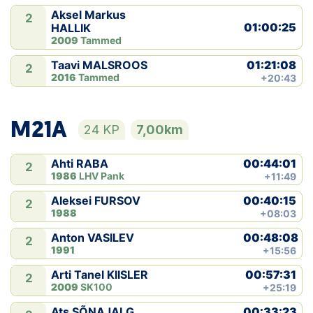
Aksel Markus
2
01:00:25
HALLIK
2009
Tammed
01:21:08
Taavi MALSROOS
2
2016
Tammed
+20:43
M21A
24 KP
7,00km
00:44:01
Ahti RABA
2
1986
LHV Pank
+11:49
00:40:15
Aleksei FURSOV
2
1988
+08:03
00:48:08
Anton VASILEV
2
1991
+15:56
00:57:31
Arti Tanel KIISLER
2
2009
SK100
+25:19
00:33:23
Ats SÕNAJALG