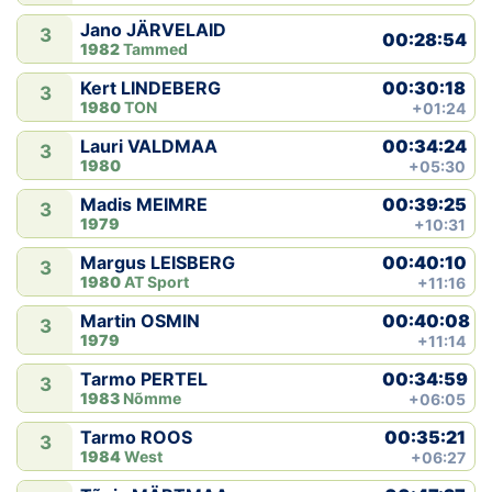
Jano JÄRVELAID
3
00:28:54
1982
Tammed
00:30:18
Kert LINDEBERG
3
1980
TON
+01:24
00:34:24
Lauri VALDMAA
3
1980
+05:30
00:39:25
Madis MEIMRE
3
1979
+10:31
00:40:10
Margus LEISBERG
3
1980
AT Sport
+11:16
00:40:08
Martin OSMIN
3
1979
+11:14
00:34:59
Tarmo PERTEL
3
1983
Nõmme
+06:05
00:35:21
Tarmo ROOS
3
1984
West
+06:27