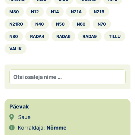
Loha
M80
N12
N14
N21A
N21B
Kontakt
N21RO
N40
N50
N60
N70
EOL
N80
RADA4
RADA6
RADA9
TILLU
Galerii
VALIK
Kaardid
Kalender
Koondised
Tule klubisse!
Päevak
Tulemused
Saue
Korraldaja:
Nõmme
Dokumendid