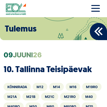
Liigu
sisu
juurde
Estonian Orienteering Federation
Uudised
Tulemus
Alustajale
Orienteerujale
09
JUUNI
26
Eesti Orienteerumine 100!
10. Tallinna Teisipäevak
Toetamine
Telli litsents!
KÕNNIRADA
M12
M14
M16
M19RO
Noored
M21A
M21B
M21C
M21RO
M40
M40RO
M50
M60
M60RO
M70