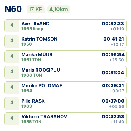
N60
17 KP
4,10km
00:32:23
Ave LIIVAND
4
1965
Koop
+01:19
00:41:21
Katrin TOMSON
4
1956
+10:17
00:56:54
Marika MÜÜR
4
1961
TON
+25:50
Maris ROOSIPUU
4
00:31:04
1966
TON
00:39:31
Merike PÕLDMÄE
4
1964
+08:27
00:37:00
Pille RASK
4
1963
+05:56
00:42:53
Viktoria TRASANOV
4
1955
TON
+11:49