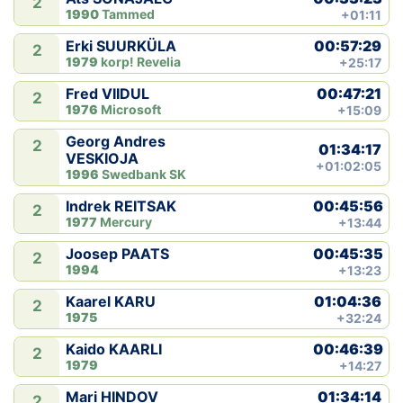
2
1990
Tammed
+01:11
00:57:29
Erki SUURKÜLA
2
1979
korp! Revelia
+25:17
00:47:21
Fred VIIDUL
2
1976
Microsoft
+15:09
Georg Andres
2
01:34:17
VESKIOJA
+01:02:05
1996
Swedbank SK
00:45:56
Indrek REITSAK
2
1977
Mercury
+13:44
00:45:35
Joosep PAATS
2
1994
+13:23
01:04:36
Kaarel KARU
2
1975
+32:24
00:46:39
Kaido KAARLI
2
1979
+14:27
01:34:14
Mari HINDOV
2