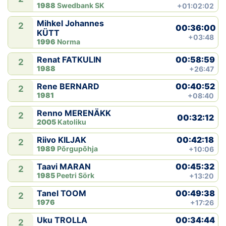
1988
Swedbank SK
+01:02:02
Mihkel Johannes
2
00:36:00
KÜTT
+03:48
1996
Norma
00:58:59
Renat FATKULIN
2
1988
+26:47
00:40:52
Rene BERNARD
2
1981
+08:40
Renno MERENÄKK
2
00:32:12
2005
Katoliku
00:42:18
Riivo KILJAK
2
1989
Põrgupõhja
+10:06
00:45:32
Taavi MARAN
2
1985
Peetri Sörk
+13:20
00:49:38
Tanel TOOM
2
1976
+17:26
00:34:44
Uku TROLLA
2