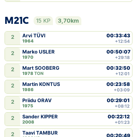
M21C
15 KP
3,70km
00:33:43
Arvi TÜVI
2
1964
+12:54
00:50:07
Marko USLER
2
1970
+29:18
00:32:50
Mart SOOBERG
2
1978
TON
+12:01
00:23:58
Martin KONTUS
2
1986
+03:09
00:29:01
Priidu ORAV
2
1975
+08:12
00:22:12
Sander KIPPER
2
2008
+01:23
Taavi TAMBUR
2
00:20:49