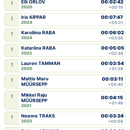
00:02:42
Elli ORLOV
1
2020
+00:16
00:07:47
Iris KIPPAR
1
2024
+05:21
00:06:02
Karoliina RABA
1
2024
+03:36
00:05:05
Katariina RABA
1
2022
+02:39
00:03:54
Lauren TAMMAN
1
2020
+01:28
Mattis Maru
00:03:11
1
MÜÜRSEPP
+00:45
Mikkel Raju
1
00:04:15
MÜÜRSEPP
+01:49
2021
00:03:24
Neeme TRAKS
1
2023
+00:58