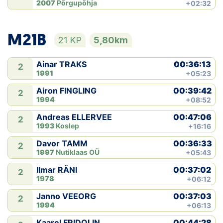
2007
Põrgupõhja
+02:32
M21B
21 KP
5,80km
00:36:13
Ainar TRAKS
2
1991
+05:23
00:39:42
Airon FINGLING
2
1994
+08:52
00:47:06
Andreas ELLERVEE
2
1993
Koslep
+16:16
00:36:33
Davor TAMM
2
1997
Nutiklaas OÜ
+05:43
00:37:02
Ilmar RÄNI
2
1978
+06:12
00:37:03
Janno VEEORG
2
1994
+06:13
00:44:28
Kaarel FRIDOLIN