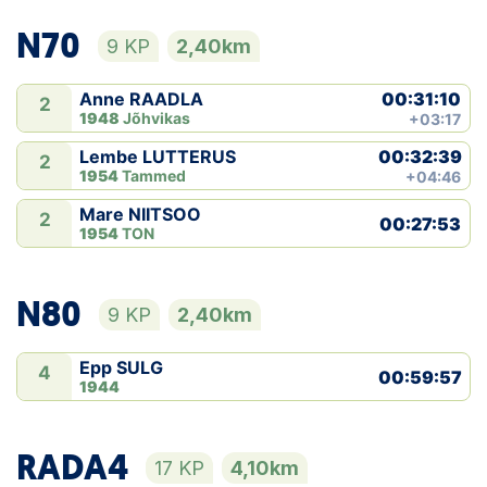
N70
9 KP
2,40km
00:31:10
Anne RAADLA
2
1948
Jõhvikas
+03:17
00:32:39
Lembe LUTTERUS
2
1954
Tammed
+04:46
Mare NIITSOO
2
00:27:53
1954
TON
N80
9 KP
2,40km
Epp SULG
4
00:59:57
1944
RADA4
17 KP
4,10km