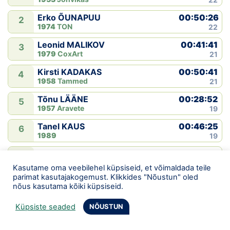
00:50:26
Erko ÕUNAPUU
2
1974
TON
22
00:41:41
Leonid MALIKOV
3
1979
CoxArt
21
00:50:41
Kirsti KADAKAS
4
1958
Tammed
21
00:28:52
Tõnu LÄÄNE
5
1957
Aravete
19
00:46:25
Tanel KAUS
6
1989
19
00:46:42
Ilmar KIRJANEN
7
1950
TAOK
18
Kasutame oma veebilehel küpsiseid, et võimaldada teile
parimat kasutajakogemust. Klikkides "Nõustun" oled
00:49:53
Rita SINIVÄLI
8
nõus kasutama kõiki küpsiseid.
1966
17
Küpsiste seaded
NÕUSTUN
00:43:08
Heli KAIN
9
1959
15