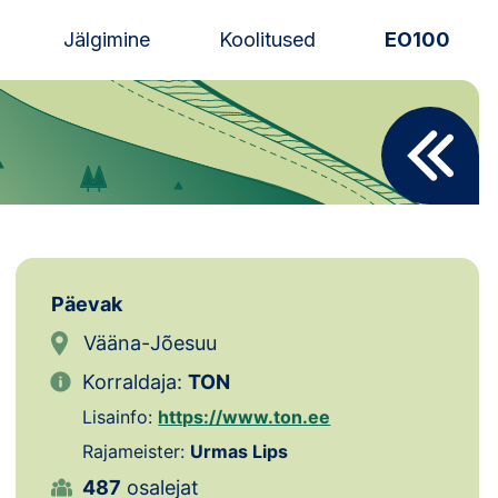
Jälgimine
Koolitused
EO100
Uudised
Alustajale
Orienteerujale
Eesti Orienteerumine 100!
Päevak
Toetamine
Vääna-Jõesuu
Korraldaja:
TON
Telli litsents!
Lisainfo:
https://www.ton.ee
Noored
Rajameister:
Urmas Lips
487
osalejat