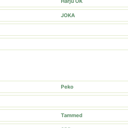
Harju OK
JOKA
Peko
Tammed