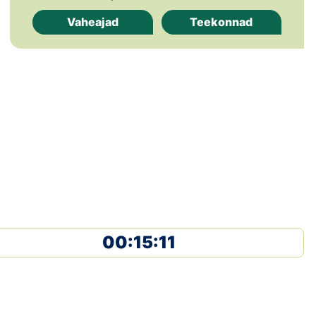
Loha
Vaheajad
Teekonnad
Kontakt
EOL
Galerii
Kaardid
Kalender
Koondised
00:15:11
Tule klubisse!
Tulemused
Dokumendid