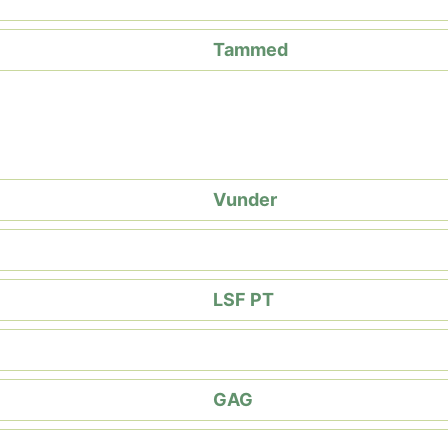
Tammed
Vunder
LSF PT
GAG