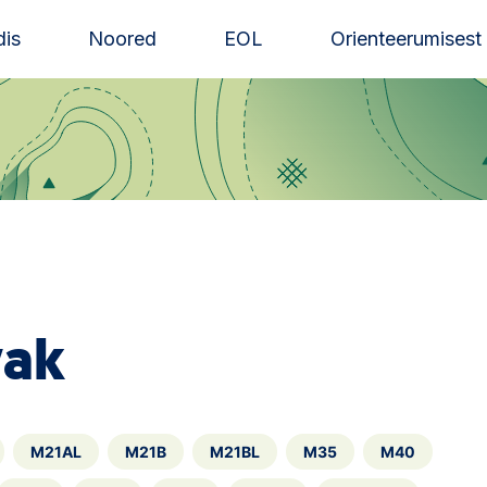
is
Noored
EOL
Orienteerumisest
vak
M21AL
M21B
M21BL
M35
M40