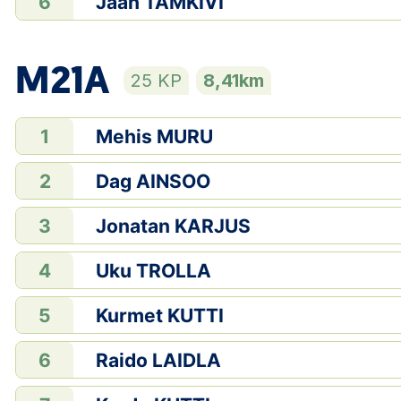
Jaan TAMKIVI
6
M21A
25 KP
8,41km
Mehis MURU
1
Dag AINSOO
2
Jonatan KARJUS
3
Uku TROLLA
4
Kurmet KUTTI
5
Raido LAIDLA
6