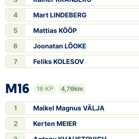
Mart LINDEBERG
4
Mattias KÖÖP
5
Joonatan LÕOKE
6
Feliks KOLESOV
7
M16
18 KP
4,76km
Maikel Magnus VÄLJA
1
Kerten MEIER
2