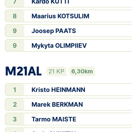
Kardo KUTTI
7
Maarius KOTSULIM
8
Joosep PAATS
9
Mykyta OLIMPIIEV
9
M21AL
21 KP
6,30km
Kristo HEINMANN
1
Marek BERKMAN
2
Tarmo MAISTE
3