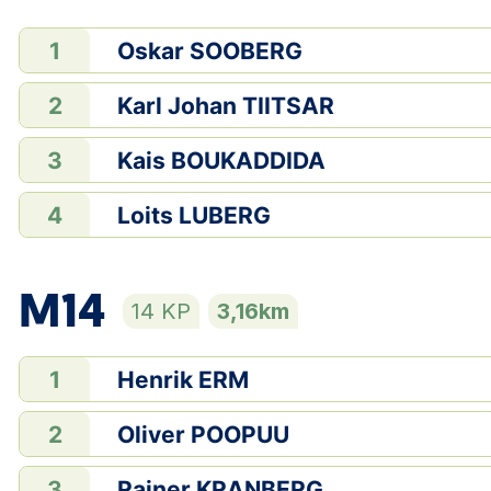
Oskar SOOBERG
1
Karl Johan TIITSAR
2
Kais BOUKADDIDA
3
Loits LUBERG
4
M14
14 KP
3,16km
Henrik ERM
1
Oliver POOPUU
2
Rainer KRANBERG
3