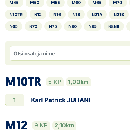
M45
M50
M55
M60
M65
M70
N10TR
N12
N16
N18
N21A
N21B
N65
N70
N75
N80
N85
N8NR
M10TR
5 KP
1,00km
Karl Patrick JUHANI
1
M12
9 KP
2,10km