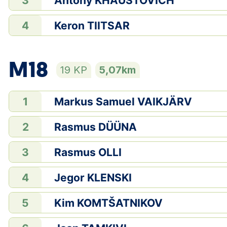
Antony KHAUSTOVICH
3
Keron TIITSAR
4
M18
19 KP
5,07km
Markus Samuel VAIKJÄRV
1
Rasmus DÜÜNA
2
Rasmus OLLI
3
Jegor KLENSKI
4
Kim KOMTŠATNIKOV
5