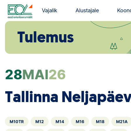
Liigu
sisu
Vajalik
Alustajale
Koond
juurde
Estonian Orienteering Federation
Tulemus
28
MAI
26
Tallinna Neljapäe
M10TR
M12
M14
M16
M18
M21A