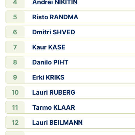
Andrei NIKITIN
4
Risto RANDMA
5
Dmitri SHVED
6
Kaur KASE
7
Danilo PIHT
8
Erki KRIKS
9
Lauri RUBERG
10
Tarmo KLAAR
11
Lauri BEILMANN
12