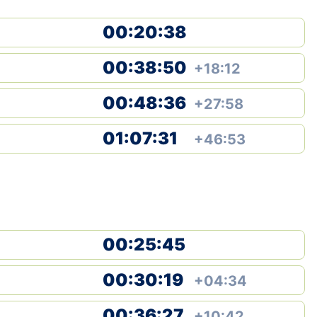
Klubid
00:20:38
Suletud maastikud
00:38:50
+18:12
Püsirajad
00:48:36
+27:58
Ajalugu
01:07:31
+46:53
Koolitused
OTSI
00:25:45
00:30:19
+04:34
00:36:27
+10:42