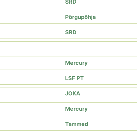
SRD
Põrgupõhja
SRD
Mercury
LSF PT
JOKA
Mercury
Tammed